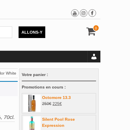
0
ALLONS-Y
or White
Votre panier :
Promotions en cours :
Octomore 13.3
Le
Le
250
€
225
€
prix
prix
initial
actuel
, 70cl.
Silent Pool Rose
était :
est :
Expression
250€.
225€.