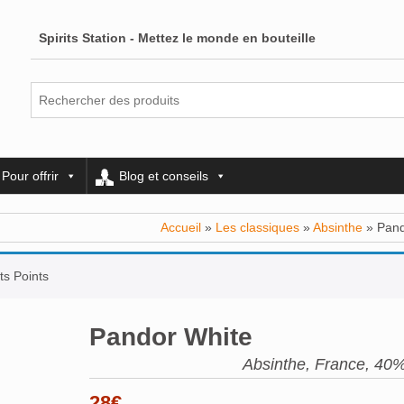
Spirits Station - Mettez le monde en bouteille
Pour offrir
Blog et conseils
Accueil
»
Les classiques
»
Absinthe
» Pand
ts Points
Pandor White
Absinthe, France, 40%
28
€