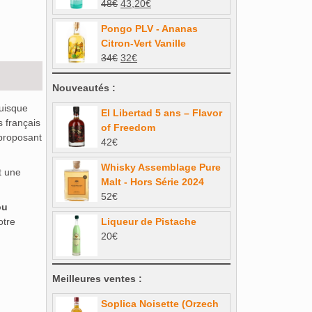
Le
Le
48
€
43,20
€
prix
prix
Pongo PLV - Ananas
initial
actuel
Citron-Vert Vanille
était :
est :
Le
Le
34
€
32
€
48€.
43,20€.
prix
prix
initial
actuel
Nouveautés :
était :
est :
puisque
El Libertad 5 ans – Flavor
34€.
32€.
s français
of Freedom
proposant
42
€
Whisky Assemblage Pure
t une
Malt - Hors Série 2024
52
€
ou
otre
Liqueur de Pistache
20
€
Meilleures ventes :
Soplica Noisette (Orzech