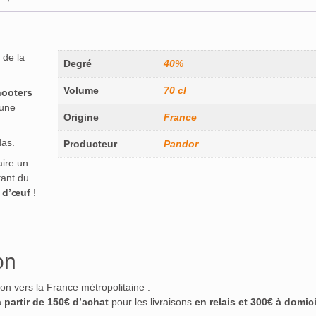
 de la
Degré
40%
Volume
70 cl
hooters
 une
Origine
France
das.
Producteur
Pandor
aire un
tant du
 d’œuf
!
on
ison vers la France métropolitaine :
à partir de 150€ d’achat
pour les livraisons
en relais et 300€ à domici