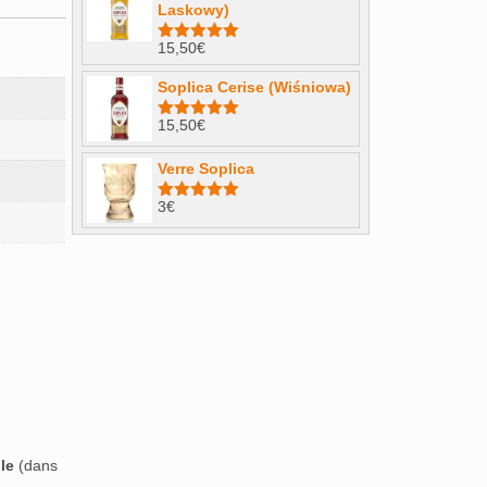
Laskowy)
15,50
€
Note
4.98
sur 5
Soplica Cerise (Wiśniowa)
15,50
€
Note
5.00
sur 5
Verre Soplica
3
€
Note
5.00
sur 5
le
(dans