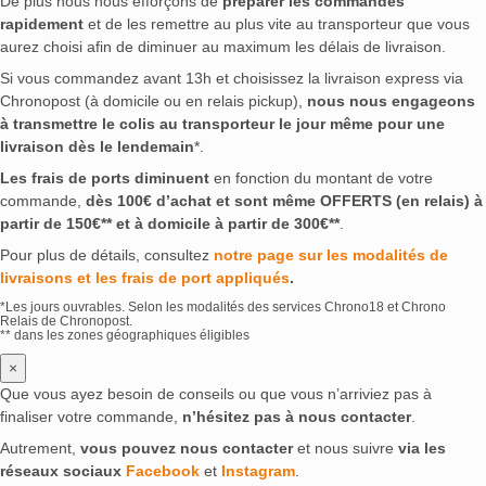
De plus nous nous efforçons de
préparer les commandes
rapidement
et de les remettre au plus vite au transporteur que vous
aurez choisi afin de diminuer au maximum les délais de livraison.
Si vous commandez avant 13h et choisissez la livraison express via
Chronopost (à domicile ou en relais pickup),
nous nous engageons
à transmettre le colis au transporteur le jour même pour une
livraison dès le lendemain
*.
Les frais de ports diminuent
en fonction du montant de votre
commande,
dès 100€ d’achat et sont même OFFERTS (en relais) à
partir de 150€** et à domicile à partir de 300€**
.
Pour plus de détails, consultez
notre page sur les modalités de
livraisons et les frais de port appliqués
.
*Les jours ouvrables. Selon les modalités des services Chrono18 et Chrono
Relais de Chronopost.
** dans les zones géographiques éligibles
×
Que vous ayez besoin de conseils ou que vous n’arriviez pas à
finaliser votre commande,
n’hésitez pas à nous contacter
.
Autrement,
vous pouvez nous contacter
et nous suivre
via les
réseaux sociaux
Facebook
et
Instagram
.