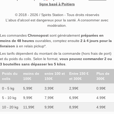
ligne basé à Poitiers
© 2018 - 2026 / Spirits Station - Tous droits réservés
L'abus d'alcool est dangereux pour la santé. A consommer avec
modération.
Les commandes
Chronopost
sont généralement
préparées en
moins de 48 heures
ouvrables, comptez ensuite
2 à 4 jours pour la
livraison
à en relais pickup*.
Les tarifs dépendent du montant de la commande (hors frais de port)
et du poids du colis. Selon le format,
vous pouvez commander 2 ou
3 bouteilles sans dépasser les 5 kilos
.
Poids du
moins de
entre 100 et
Entre 150 €
Plus de
colis
100€
150€
et 300€
300€
0 - 5 kg
5,99€
3,99€
2,99€
0.99€
5 - 10 kg
9,99€
7,99€
6,99€
4.99€
10 - 20 kg
11,99€
9,99€
8,99€
4.99€