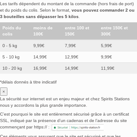
Les tarifs dépendent du montant de la commande (hors frais de port)
et du poids du colis. Selon le format,
vous pouvez commander 2 ou
3 bouteilles sans dépasser les 5 kilos
.
Poids du
moins de
entre 100 et
entre 150€ et
colis
100€
150€
300€
0 - 5 kg
9,99€
7,99€
5,99€
5 - 10 kg
14,99€
12,99€
9,99€
10 - 20 kg
16,99€
14,99€
11,99€
*délais donnés à titre indicatif
×
La sécurité sur internet est un enjeu majeur et chez Spirits Stations
nous y accordons la plus grande importance.
C’est pourquoi le site est entièrement sécurisé grâce à un certificat
SSL, indiqué par la présence d’un cadenas et de l’adresse du site
commençant par https:// :
Ces éléments vous assurent que le site est sécurisé et que les