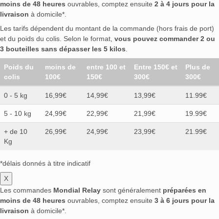
moins de 48 heures
ouvrables, comptez ensuite
2 à 4 jours pour la
livraison
à domicile*.
Les tarifs dépendent du montant de la commande (hors frais de port)
et du poids du colis. Selon le format,
vous pouvez commander 2 ou
3 bouteilles sans dépasser les 5 kilos
.
Poids du
moins de
entre 100 et
Entre 150€ et
Plus de
colis
100€
150€
300€
300€
0 - 5 kg
16,99€
14,99€
13,99€
11.99€
5 - 10 kg
24,99€
22,99€
21,99€
19.99€
+ de 10
26,99€
24,99€
23,99€
21.99€
Kg
*délais donnés à titre indicatif
X
Les commandes
Mondial Relay
sont généralement
préparées en
moins de 48 heures
ouvrables, comptez ensuite
3 à 6 jours pour la
livraison
à domicile*.