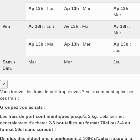
Ap 13h
: Lun
Ap 13h
: Mar
Ap 13h
:
Mer
Ven.
Av 13h
: Lun
Av 13h
: Mar
Av 13h
:
Mer
Ap 13h
: Ma
Ap 13h
: Mer
Ap 13h
:
Jeu
Sam. /
Mar
Mer
Jeu
Dim.
×
Vous trouvez les frais de port trop élevés ? Voici comment optimiser
ces frais :
Groupez vos achats
:
Les
frais de port sont identiques jusqu’à 5 kg
. Cela permet
généralement d’acheter
2-3 bouteilles au format 70cl ou 3-4 au
format 50cl sans surcoût !
De plus des réductions s’appliquent à 100€ d’achat jusqu’à la