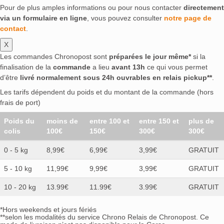
Pour de plus amples informations ou pour nous contacter
directement
via un formulaire en ligne
, vous pouvez consulter
notre page de
contact
.
X
Les commandes Chronopost sont
préparées le jour même*
si la
finalisation de la
commande
a lieu
avant 13h
ce qui vous permet
d’être
livré normalement sous 24h ouvrables en relais pickup**
.
Les tarifs dépendent du poids et du montant de la commande (hors
frais de port)
Poids du
moins de
entre 100 et
entre 150 et
plus de
colis
100€
150€
300€
300€
0 - 5 kg
8,99€
6,99€
3,99€
GRATUIT
5 - 10 kg
11,99€
9,99€
3,99€
GRATUIT
10 - 20 kg
13.99€
11.99€
3.99€
GRATUIT
*Hors weekends et jours fériés
**selon les modalités du service Chrono Relais de Chronopost. Ce