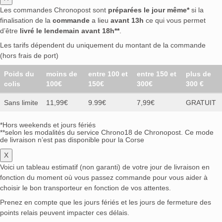
Les commandes Chronopost sont
préparées le jour même*
si la
finalisation de la
commande
a lieu
avant 13h
ce qui vous permet
d’être
livré le lendemain avant 18h**
.
Les tarifs dépendent du uniquement du montant de la commande
(hors frais de port)
Poids du
moins de
entre 100 et
entre 150 et
plus de
colis
100€
150€
300€
300 €
Sans limite
11,99€
9.99€
7,99€
GRATUIT
*Hors weekends et jours fériés
**selon les modalités du service Chrono18 de Chronopost. Ce mode
de livraison n’est pas disponible pour la Corse
X
Voici un tableau estimatif (non garanti) de votre jour de livraison en
fonction du moment où vous passez commande pour vous aider à
choisir le bon transporteur en fonction de vos attentes.
Prenez en compte que les jours fériés et les jours de fermeture des
points relais peuvent impacter ces délais.