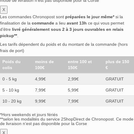
mode de livraison n’est pas disponible pour la Corse
X
Les commandes Chronopost sont
préparées le jour même*
si la
finalisation de la
commande
a lieu
avant 13h
ce qui vous permet
d’être
livré généralement sous 2 à 3 jours ouvrables en relais
pickup**
.
Les tarifs dépendent du poids et du montant de la commande (hors
frais de port)
Poids du
moins de
entre 100 et
plus de 150
colis
100€
150€
€
0 - 5 kg
4,99€
2,99€
GRATUIT
5 - 10 kg
7,99€
5,99€
GRATUIT
10 - 20 kg
9,99€
7,99€
GRATUIT
*Hors weekends et jours fériés
**selon les modalités du service 2ShopDirect de Chronopost. Ce mode
de livraison n’est pas disponible pour la Corse
X