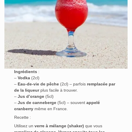
Ingrédients
:
–
Vodka
(2cl)
–
Eau-de-vie de pêche
(2cl) – parfois
remplacée par
de la liqueur
plus facile à trouver.
–
Jus d’orange
(5cl)
–
Jus de canneberge
(5cl) – souvent
appelé
cranberry
même en France.
Recette :
Utilisez un
verre à mélange (shaker)
que vous
remplirez de glaçons
.
Versez ensuite tous les