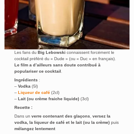
Les fans du
Big Lebowski
connaissent forcément le
cocktail préféré du « Dude » (ou « Duc » en français).
Le film a d’ailleurs sans doute contribué à
populariser ce cocktail
.
Ingrédients
:
–
Vodka
(5l)
–
Liqueur de café
(2cl)
–
Lait (ou crème fraiche liquide)
(3cl)
Recette :
Dans un
verre contenant des glaçons
,
versez la
vodka, la liqueur de café et le lait (ou la crème)
puis
mélangez lentement