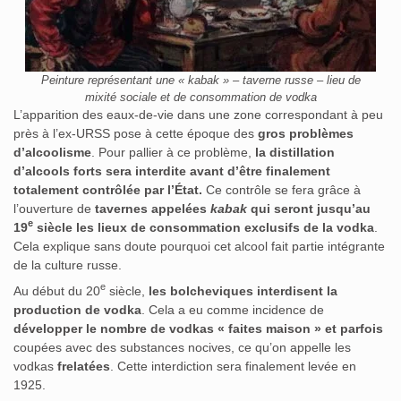
Peinture représentant une « kabak » – taverne russe – lieu de
mixité sociale et de consommation de vodka
L’apparition des eaux-de-vie dans une zone correspondant à peu
près à l’ex-URSS pose à cette époque des
gros problèmes
d’alcoolisme
. Pour pallier à ce problème,
la distillation
d’alcools forts sera interdite
avant d’être finalement
totalement contrôlée par l’État.
Ce contrôle se fera grâce à
l’ouverture de
tavernes appelées
kabak
qui seront jusqu’au
e
19
siècle les lieux de consommation exclusifs de la vodka
.
Cela explique sans doute pourquoi cet alcool fait partie intégrante
de la culture russe.
e
Au début du 20
siècle,
les bolcheviques interdisent la
production de vodka
. Cela a eu comme incidence de
développer le nombre de vodkas « faites maison » et parfois
coupées avec des substances nocives, ce qu’on appelle les
vodkas
frelatées
. Cette interdiction sera finalement levée en
1925.