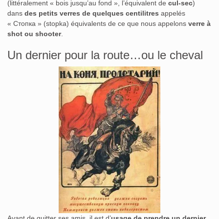
(littéralement « bois jusqu’au fond », l’équivalent de
cul-sec
)
dans
des petits verres de quelques centilitres
appelés
«
Стопка
» (stopka) équivalents de ce que nous appelons
verre à
shot ou shooter
.
Un dernier pour la route…ou le cheval
Avant de quitter ses amis, il est d’
usage de prendre un dernier