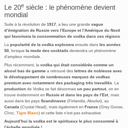
e
Le 20
siècle : le phénomène devient
mondial
Suite à la révolution de
1917
, a lieu une grande
vague
d’émigration de Russie vers l’Europe et l’Amérique du Nord
qui favorisera la consommation de vodka dans ces régions
.
La
popularité de la vodka explosera
ensuite dans
les années
50
, lorsque
la mode des cocktails
deviendra un phénomène
d’ampleur mondiale.
Plus récemment, la
vodka qui était considérée comme un
alcool bas de gamme
a retrouvé des
lettres de noblesse avec
le développement de nombreuses
marques de vodkas
premium avec notamment des packaging très travaillés
. La
production
de Vodka se fait désormais
un peu partout
, on en
trouve évidemment en
Russie et dans les pays de l’Est
, mais
aussi dans les pays
Scandinaves
(Finlandia, Absolut), au
Canada
(Crystal Head), mais également en
France
(Grey Goose,
Cîroc,
Tigre Blanc
) et cette liste n’est pas exhaustive.
Aujourd’hui la vodka est le spiritueux le plus consommé à
l’échelle mondiale !