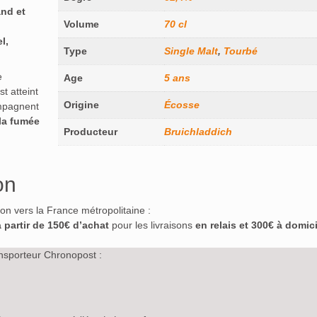
nd et
Volume
70 cl
l,
Type
Single Malt
,
Tourbé
e
Age
5 ans
st atteint
Origine
Écosse
mpagnent
 la fumée
Producteur
Bruichladdich
on
ison vers la France métropolitaine :
à partir de 150€ d’achat
pour les livraisons
en relais et 300€ à domici
nsporteur Chronopost :