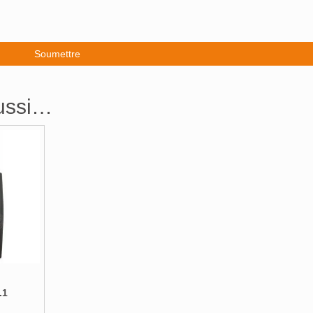
aussi…
.1