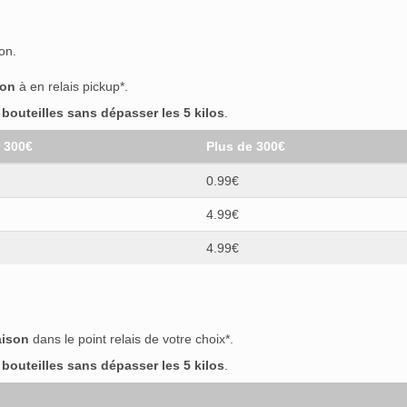
on.
son
à en relais pickup*.
outeilles sans dépasser les 5 kilos
.
t 300€
Plus de 300€
0.99€
4.99€
4.99€
aison
dans le point relais de votre choix*.
outeilles sans dépasser les 5 kilos
.