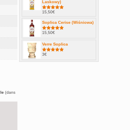
Laskowy)
15,50
€
Note
4.98
sur 5
Soplica Cerise (Wiśniowa)
15,50
€
Note
5.00
sur 5
Verre Soplica
3
€
Note
5.00
sur 5
le
(dans