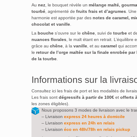
Au
nez
, le bouquet révèle un
mélange malté, gourma
tourbé
, agrémenté de
fruits frais et d’agrumes
. Une
harmonie est apportée par des
notes de caramel, mie
chocolat et vanille
.
La
bouche
s’ouvre sur le
chêne
, suivi de
tourbe
et d
nuances florales
, le malt étant en retrait. L’équilibre e
grâce au
chêne
, à la
vanille
, et au
caramel
qui acco
le
retour de l’orge maltée sur la finale enrobée par
de la tourbe
.
Informations sur la livrais
Consultez ici les frais de port et les modalités de livra
Les frais sont
dégressifs à partir de 100€
et
offerts 
les zones éligibles).
Nous proposons 3 modes de livraison avec le tra
– Livraison
express 24 heures à domicile
– Livraison
express en 24h en relais
– Livraison
éco en 48h/78h en relais pickup