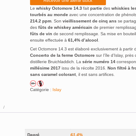
Recevoir une alerte stock
Le
whisky Octomore 14.3
fait
partie
des
whiskies le
tourbés au monde
avec une concentration de phénol
214.2 ppm
. Son
vieillissement de cinq ans
se partag
des
fûts de whiskey américain
de premier remplissa
fûts de vin
de second remplissage. Sa mise en bouteil
ensuite effectuée à
61,4% d’alcool
.
Cet Octomore 14.3 est élaboré exclusivement à partir d
Concerto de la ferme Octomore
sur l’île d’Islay, près 
distillerie Bruichladdich. La
série numéro 14
correspon
millésime 2017
issu de la récolte 2016.
Non filtré à fr
sans caramel colorant
, il est sans artifices.
Catégorie :
Islay
Degré
61,4%