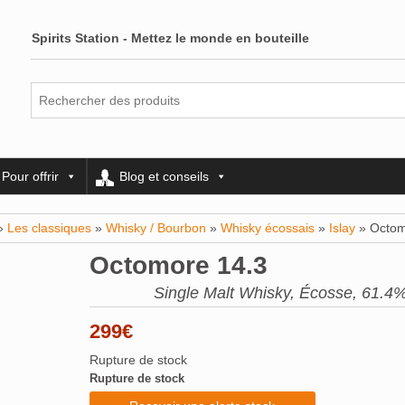
Spirits Station - Mettez le monde en bouteille
Pour offrir
Blog et conseils
»
Les classiques
»
Whisky / Bourbon
»
Whisky écossais
»
Islay
» Octom
Octomore 14.3
Single Malt Whisky, Écosse, 61.4%
299
€
Rupture de stock
Rupture de stock