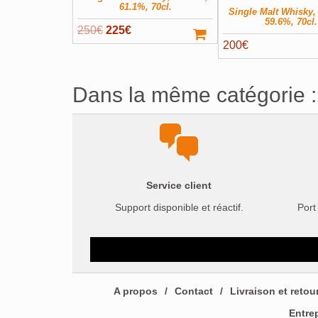
61.1%, 70cl.
Single Malt Whisky,
59.6%, 70cl.
Le
Le
250
€
225
€
200
€
prix
prix
initial
actuel
était :
est :
Dans la même catégorie :
250€.
225€.
Service client
Support disponible et réactif.
Port
A propos
Contact
Livraison et retou
Entre