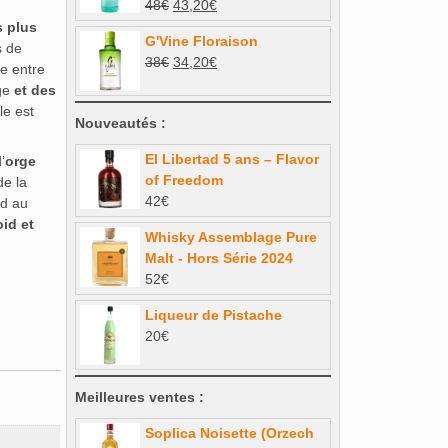
Le
Le
48
€
43,20
€
34€.
30,60€.
prix
prix
s plus
G'Vine Floraison
initial
actuel
s de
Le
Le
38
€
34,20
€
était :
est :
e entre
prix
prix
48€.
43,20€.
ge
et des
initial
actuel
le est
Nouveautés :
était :
est :
38€.
34,20€.
El Libertad 5 ans – Flavor
’
orge
of Freedom
de la
42
€
d au
oid et
Whisky Assemblage Pure
Malt - Hors Série 2024
52
€
Liqueur de Pistache
20
€
Meilleures ventes :
Soplica Noisette (Orzech