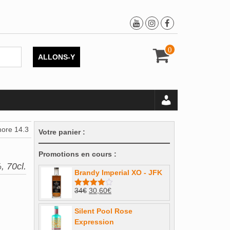
0
ALLONS-Y
ore 14.3
Votre panier :
Promotions en cours :
, 70cl.
Brandy Imperial XO - JFK
Le
Le
34
€
30,60
€
Note
4.00
sur 5
prix
prix
Silent Pool Rose
initial
actuel
Expression
était :
est :