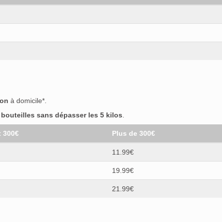
son
à domicile*.
outeilles sans dépasser les 5 kilos
.
t 300€
Plus de 300€
11.99€
19.99€
21.99€