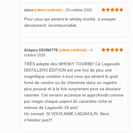
cisco
(client confirmé)
–
20 octobre 2020
Note
5
sur
Pour ceux qui aiment le whisky tourbé, à essayer
5
absolument, incontournable.
Grégory DEONETTE
(client confirmé)
–
4
octobre 2020
Note
5
sur
5
TRÈS adepte des WHISKY TOURBE! Ce Lagavulin
DISTILLERS ÉDITION est une fois de plus une
magnifique création à tout ceux qui aiment le goût
fumé de cendre ou de cheminée dans un registre
plus poussé et à la fois surprenant pour sa douceur
raisinée. Cet version accentue et approfondit comme
par magie chaque aspect du caractère riche et
intense de Lagavulin 16 ans!
Un conseil: SI VOUS AIME LAGAVULIN. Alors
n’hésitez pas!!!