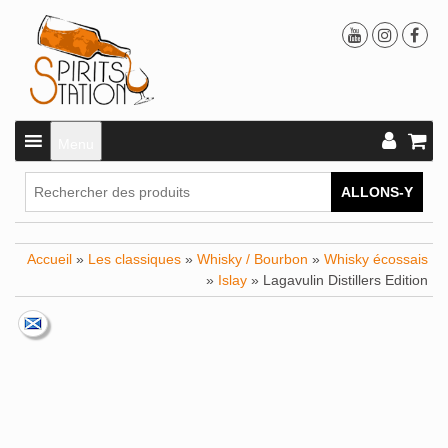
Menu
ALLONS-Y
Accueil
»
Les classiques
»
Whisky / Bourbon
»
Whisky écossais
»
Islay
» Lagavulin Distillers Edition