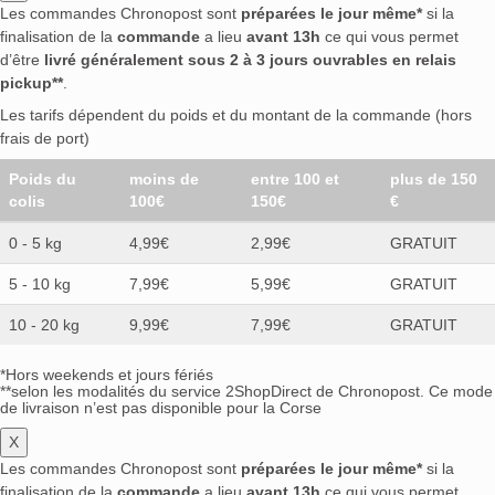
Les commandes Chronopost sont
préparées le jour même*
si la
finalisation de la
commande
a lieu
avant 13h
ce qui vous permet
d’être
livré généralement sous 2 à 3 jours ouvrables en relais
pickup**
.
Les tarifs dépendent du poids et du montant de la commande (hors
frais de port)
Poids du
moins de
entre 100 et
plus de 150
colis
100€
150€
€
0 - 5 kg
4,99€
2,99€
GRATUIT
5 - 10 kg
7,99€
5,99€
GRATUIT
10 - 20 kg
9,99€
7,99€
GRATUIT
*Hors weekends et jours fériés
**selon les modalités du service 2ShopDirect de Chronopost. Ce mode
de livraison n’est pas disponible pour la Corse
X
Les commandes Chronopost sont
préparées le jour même*
si la
finalisation de la
commande
a lieu
avant 13h
ce qui vous permet