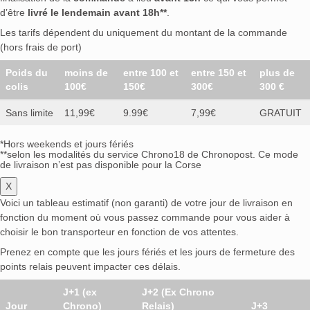
d’être
livré le lendemain avant 18h**
.
Les tarifs dépendent du uniquement du montant de la commande
(hors frais de port)
Poids du
moins de
entre 100 et
entre 150 et
plus de
colis
100€
150€
300€
300 €
Sans limite
11,99€
9.99€
7,99€
GRATUIT
*Hors weekends et jours fériés
**selon les modalités du service Chrono18 de Chronopost. Ce mode
de livraison n’est pas disponible pour la Corse
X
Voici un tableau estimatif (non garanti) de votre jour de livraison en
fonction du moment où vous passez commande pour vous aider à
choisir le bon transporteur en fonction de vos attentes.
Prenez en compte que les jours fériés et les jours de fermeture des
points relais peuvent impacter ces délais.
J+1 (ex
J+2 (Ex Chrono
Jour
Chrono)
Relais)
J+3