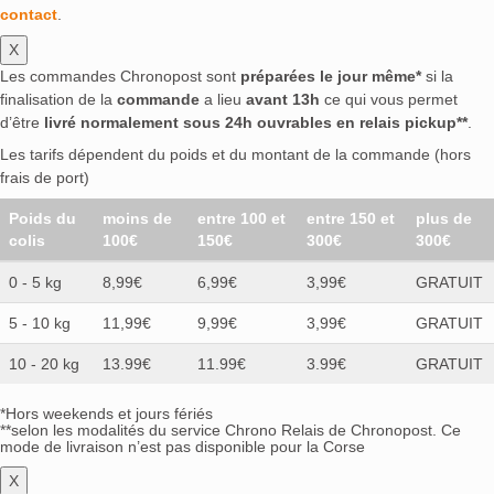
contact
.
X
Les commandes Chronopost sont
préparées le jour même*
si la
finalisation de la
commande
a lieu
avant 13h
ce qui vous permet
d’être
livré normalement sous 24h ouvrables en relais pickup**
.
Les tarifs dépendent du poids et du montant de la commande (hors
frais de port)
Poids du
moins de
entre 100 et
entre 150 et
plus de
colis
100€
150€
300€
300€
0 - 5 kg
8,99€
6,99€
3,99€
GRATUIT
5 - 10 kg
11,99€
9,99€
3,99€
GRATUIT
10 - 20 kg
13.99€
11.99€
3.99€
GRATUIT
*Hors weekends et jours fériés
**selon les modalités du service Chrono Relais de Chronopost. Ce
mode de livraison n’est pas disponible pour la Corse
X