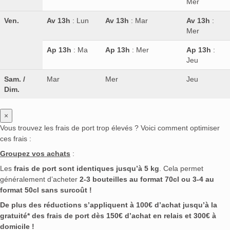
Mer
Ven.
Av 13h
: Lun
Av 13h
: Mar
Av 13h
:
Mer
Ap 13h
: Ma
Ap 13h
: Mer
Ap 13h
:
Jeu
Sam. /
Mar
Mer
Jeu
Dim.
×
Vous trouvez les frais de port trop élevés ? Voici comment optimiser
ces frais :
Groupez vos achats
:
Les
frais de port sont identiques jusqu’à 5 kg
. Cela permet
généralement d’acheter
2-3 bouteilles au format 70cl ou 3-4 au
format 50cl sans surcoût !
De plus des réductions s’appliquent à 100€ d’achat jusqu’à la
gratuité* des frais de port dès 150€ d’achat en relais et 300€ à
domicile !