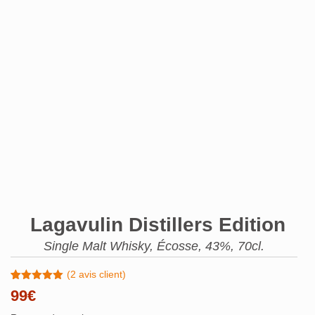
Lagavulin Distillers Edition
Single Malt Whisky, Écosse, 43%, 70cl.
(
2
avis client)
Noté
2
5.00
99
€
sur 5
basé sur