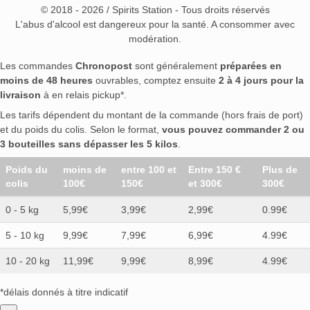
© 2018 - 2026 / Spirits Station - Tous droits réservés
L'abus d'alcool est dangereux pour la santé. A consommer avec
modération.
Les commandes
Chronopost
sont généralement
préparées en
moins de 48 heures
ouvrables, comptez ensuite
2 à 4 jours pour la
livraison
à en relais pickup*.
Les tarifs dépendent du montant de la commande (hors frais de port)
et du poids du colis. Selon le format,
vous pouvez commander 2 ou
3 bouteilles sans dépasser les 5 kilos
.
Poids du
moins de
entre 100 et
Entre 150 €
Plus de
colis
100€
150€
et 300€
300€
0 - 5 kg
5,99€
3,99€
2,99€
0.99€
5 - 10 kg
9,99€
7,99€
6,99€
4.99€
10 - 20 kg
11,99€
9,99€
8,99€
4.99€
*délais donnés à titre indicatif