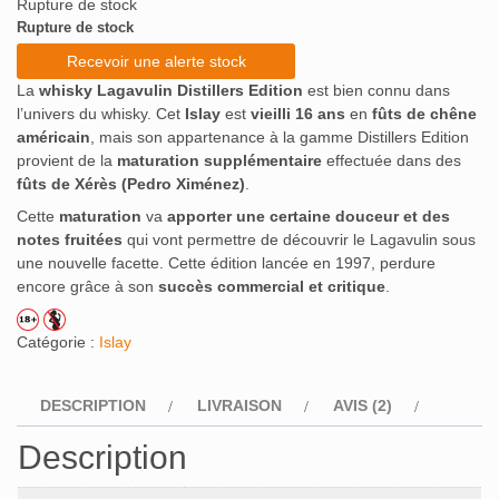
Rupture de stock
notations
client
Rupture de stock
Recevoir une alerte stock
La
whisky Lagavulin Distillers Edition
est bien connu dans
l’univers du whisky. Cet
Islay
est
vieilli 16 ans
en
fûts de chêne
américain
, mais son appartenance à la gamme Distillers Edition
provient de la
maturation supplémentaire
effectuée dans des
fûts de Xérès (Pedro Ximénez)
.
Cette
maturation
va
apporter une certaine douceur et des
notes fruitées
qui vont permettre de découvrir le Lagavulin sous
une nouvelle facette. Cette édition lancée en 1997, perdure
encore grâce à son
succès commercial et critique
.
Catégorie :
Islay
DESCRIPTION
LIVRAISON
AVIS (2)
Description