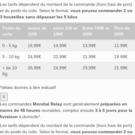
Les tarifs dépendent du montant de la commande (hors frais de port)
et du poids du colis. Selon le format,
vous pouvez commander 2 ou
3 bouteilles sans dépasser les 5 kilos
.
Poids du
moins de
entre 100 et
Entre 150€ et
Plus de
colis
100€
150€
300€
300€
0 - 5 kg
16,99€
14,99€
13,99€
11.99€
5 - 10 kg
24,99€
22,99€
21,99€
19.99€
+ de 10
26,99€
24,99€
23,99€
21.99€
Kg
*délais donnés à titre indicatif
X
Les commandes
Mondial Relay
sont généralement
préparées en
moins de 48 heures
ouvrables, comptez ensuite
3 à 6 jours pour la
livraison
à domicile*.
Les tarifs dépendent du montant de la commande (hors frais de port)
et du poids du colis. Selon le format,
vous pouvez commander 2 ou