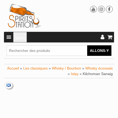
Menu
ALLONS-Y
Accueil
»
Les classiques
»
Whisky / Bourbon
»
Whisky écossais
»
Islay
» Kilchoman Sanaig