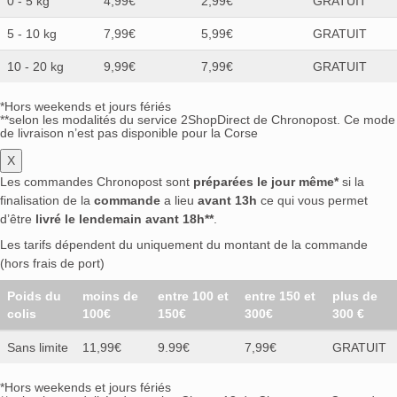
0 - 5 kg
4,99€
2,99€
GRATUIT
5 - 10 kg
7,99€
5,99€
GRATUIT
10 - 20 kg
9,99€
7,99€
GRATUIT
*Hors weekends et jours fériés
**selon les modalités du service 2ShopDirect de Chronopost. Ce mode
de livraison n’est pas disponible pour la Corse
X
Les commandes Chronopost sont
préparées le jour même*
si la
finalisation de la
commande
a lieu
avant 13h
ce qui vous permet
d’être
livré le lendemain avant 18h**
.
Les tarifs dépendent du uniquement du montant de la commande
(hors frais de port)
Poids du
moins de
entre 100 et
entre 150 et
plus de
colis
100€
150€
300€
300 €
Sans limite
11,99€
9.99€
7,99€
GRATUIT
*Hors weekends et jours fériés