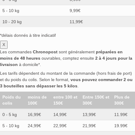
5 - 10 kg
9,99€
10 - 20 kg
11,99€
*délais donnés à titre indicatif
X
Les commandes
Chronopost
sont généralement
préparées en
moins de 48 heures
ouvrables, comptez ensuite
2 à 4 jours pour la
livraison
à domicile*.
Les tarifs dépendent du montant de la commande (hors frais de port)
et du poids du colis. Selon le format,
vous pouvez commander 2 ou
3 bouteilles sans dépasser les 5 kilos
.
Poids du
moins de
entre 100 et
Entre 150€ et
Plus de
colis
100€
150€
300€
300€
0 - 5 kg
16,99€
14,99€
13,99€
11.99€
5 - 10 kg
24,99€
22,99€
21,99€
19.99€