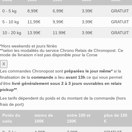
0 - 5 kg
8,99€
6,99€
3,99€
GRATUIT
5 - 10 kg
11,99€
9,99€
3,99€
GRATUIT
10 - 20 kg
13.99€
11.99€
3.99€
GRATUIT
*Hors weekends et jours fériés
**selon les modalités du service Chrono Relais de Chronopost. Ce
mode de livraison n’est pas disponible pour la Corse
X
Les commandes Chronopost sont
préparées le jour même*
si la
finalisation de la
commande
a lieu
avant 13h
ce qui vous permet
d’être
livré généralement sous 2 à 3 jours ouvrables en relais
pickup**
.
Les tarifs dépendent du poids et du montant de la commande (hors
frais de port)
Poids du
moins de
entre 100 et
plus de 150
colis
100€
150€
€