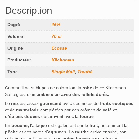
Description
Degré
46%
Volume
70 cl
Origine
Écosse
Producteur
Kilchoman
Type
Single Malt
,
Tourbé
Comme il ne subit pas de coloration, la
robe
de ce Kilchoman
Sanaig est d’un
ambre clair avec des reflets dorés.
Le
nez
est assez
gourmand
avec des notes de
fruits exotiques
et de
marmelade
complétées par des arômes de
café et
d’épices douces
qui arrivent avec la
tourbe
.
En
bouche,
l’attaque est également sur le
fruit,
notamment la
pêche
et des notes d’
agrumes.
La
tourbe
arrive ensuite, son
côté persistant amènera des
notes fumées sur la finale
.