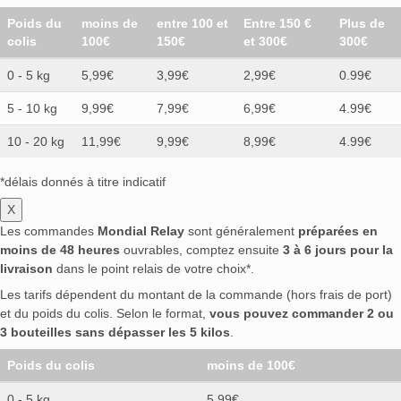
Poids du
moins de
entre 100 et
Entre 150 €
Plus de
colis
100€
150€
et 300€
300€
0 - 5 kg
5,99€
3,99€
2,99€
0.99€
5 - 10 kg
9,99€
7,99€
6,99€
4.99€
10 - 20 kg
11,99€
9,99€
8,99€
4.99€
*délais donnés à titre indicatif
X
Les commandes
Mondial Relay
sont généralement
préparées en
moins de 48 heures
ouvrables, comptez ensuite
3 à 6 jours pour la
livraison
dans le point relais de votre choix*.
Les tarifs dépendent du montant de la commande (hors frais de port)
et du poids du colis. Selon le format,
vous pouvez commander 2 ou
3 bouteilles sans dépasser les 5 kilos
.
Poids du colis
moins de 100€
0 - 5 kg
5,99€