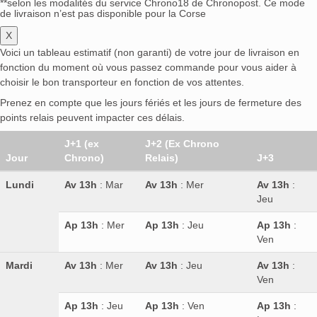
**selon les modalités du service Chrono18 de Chronopost. Ce mode
de livraison n’est pas disponible pour la Corse
X
Voici un tableau estimatif (non garanti) de votre jour de livraison en
fonction du moment où vous passez commande pour vous aider à
choisir le bon transporteur en fonction de vos attentes.
Prenez en compte que les jours fériés et les jours de fermeture des
points relais peuvent impacter ces délais.
J+1 (ex
J+2 (Ex Chrono
Jour
Chrono)
Relais)
J+3
Lundi
Av 13h
: Mar
Av 13h
: Mer
Av 13h
:
Jeu
Ap 13h
: Mer
Ap 13h
: Jeu
Ap 13h
:
Ven
Mardi
Av 13h
: Mer
Av 13h
: Jeu
Av 13h
:
Ven
Ap 13h
: Jeu
Ap 13h
: Ven
Ap 13h
: