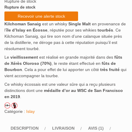
Rupture de stock
notation
client
Rupture de stock
Recevoir une alerte stock
Kilchoman Sanaig
est un whisky
Single Malt
en provenance de
l’
île d’Islay en Écosse
, réputée pour ses whikies
tourbés
. Ce
Kilchoman Sanaig, qui tire son nom d’une calanque située près
de la distillerie, ne déroge pas à cette réputation puisqu’il est
résolument tourbé.
Le
vieillissement
est réalisé en grande majorité dans des
fûts
de Xérès Oloroso (70%)
, le reste étant effectué en
fûts de
Bourbon
. Cela a pour effet de lui apporter un côté
très fruité
qui
vient accompagner la tourbe.
Ce whisky écossais est une valeur sûre qui a reçu plusieurs
distinctions dont une
médaille d’or au WSC de San Francisco
en 2019
.
Catégorie :
Islay
DESCRIPTION
LIVRAISON
AVIS (1)