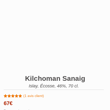
Kilchoman Sanaig
Islay, Écosse, 46%, 70 cl.
(
1
avis client)
Noté
1
5.00
67
€
sur 5
basé sur