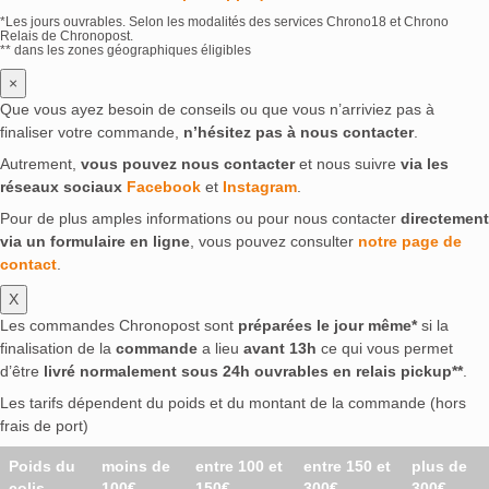
*Les jours ouvrables. Selon les modalités des services Chrono18 et Chrono
Relais de Chronopost.
** dans les zones géographiques éligibles
×
Que vous ayez besoin de conseils ou que vous n’arriviez pas à
finaliser votre commande,
n’hésitez pas à nous contacter
.
Autrement,
vous pouvez nous contacter
et nous suivre
via les
réseaux sociaux
Facebook
et
Instagram
.
Pour de plus amples informations ou pour nous contacter
directement
via un formulaire en ligne
, vous pouvez consulter
notre page de
contact
.
X
Les commandes Chronopost sont
préparées le jour même*
si la
finalisation de la
commande
a lieu
avant 13h
ce qui vous permet
d’être
livré normalement sous 24h ouvrables en relais pickup**
.
Les tarifs dépendent du poids et du montant de la commande (hors
frais de port)
Poids du
moins de
entre 100 et
entre 150 et
plus de
colis
100€
150€
300€
300€