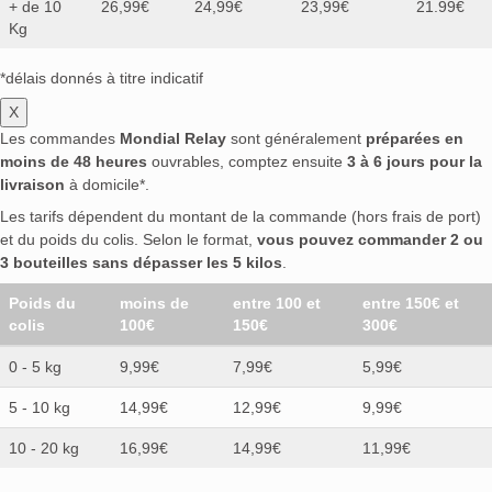
+ de 10
26,99€
24,99€
23,99€
21.99€
Kg
*délais donnés à titre indicatif
X
Les commandes
Mondial Relay
sont généralement
préparées en
moins de 48 heures
ouvrables, comptez ensuite
3 à 6 jours pour la
livraison
à domicile*.
Les tarifs dépendent du montant de la commande (hors frais de port)
et du poids du colis. Selon le format,
vous pouvez commander 2 ou
3 bouteilles sans dépasser les 5 kilos
.
Poids du
moins de
entre 100 et
entre 150€ et
colis
100€
150€
300€
0 - 5 kg
9,99€
7,99€
5,99€
5 - 10 kg
14,99€
12,99€
9,99€
10 - 20 kg
16,99€
14,99€
11,99€