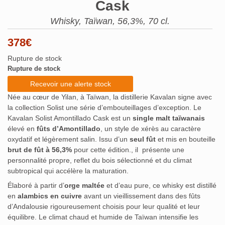
Cask
Whisky, Taïwan, 56,3%, 70 cl.
378
€
Rupture de stock
Rupture de stock
Recevoir une alerte stock
Née au cœur de Yilan, à Taïwan, la distillerie Kavalan signe avec
la collection Solist une série d’embouteillages d’exception. Le
Kavalan Solist Amontillado Cask est un
single malt taïwanais
élevé en
fûts d’Amontillado
, un style de xérès au caractère
oxydatif et légèrement salin. Issu d’un
seul fût
et mis en bouteille
brut de fût à 56,3%
pour cette édition., il présente une
personnalité propre, reflet du bois sélectionné et du climat
subtropical qui accélère la maturation.
Élaboré à partir d’
orge maltée
et d’eau pure, ce whisky est distillé
en
alambics en cuivre
avant un vieillissement dans des fûts
d’Andalousie rigoureusement choisis pour leur qualité et leur
équilibre. Le climat chaud et humide de Taïwan intensifie les