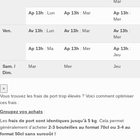
Mar
Ap 13h
: Lun
Ap 13h
: Mar
Ap 13h
:
Mer
Ven.
Av 13h
: Lun
Av 13h
: Mar
Av 13h
:
Mer
Ap 13h
: Ma
Ap 13h
: Mer
Ap 13h
:
Jeu
Sam. /
Mar
Mer
Jeu
Dim.
×
Vous trouvez les frais de port trop élevés ? Voici comment optimiser
ces frais :
Groupez vos achats
:
Les
frais de port sont identiques jusqu’à 5 kg
. Cela permet
généralement d’acheter
2-3 bouteilles au format 70cl ou 3-4 au
format 50cl sans surcoût !