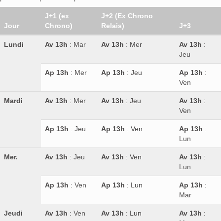
J+1 (ex
J+2 (Ex Chrono
Jour
Chrono)
Relais)
J+3
Lundi
Av 13h
: Mar
Av 13h
: Mer
Av 13h
:
Jeu
Ap 13h
: Mer
Ap 13h
: Jeu
Ap 13h
:
Ven
Mardi
Av 13h
: Mer
Av 13h
: Jeu
Av 13h
:
Ven
Ap 13h
: Jeu
Ap 13h
: Ven
Ap 13h
:
Lun
Mer.
Av 13h
: Jeu
Av 13h
: Ven
Av 13h
:
Lun
Ap 13h
: Ven
Ap 13h
: Lun
Ap 13h
:
Mar
Jeudi
Av 13h
: Ven
Av 13h
: Lun
Av 13h
: