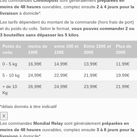
Les commandes
Chronopost
sont généralement
préparées en
moins de 48 heures
ouvrables, comptez ensuite
2 à 4 jours pour la
livraison
à domicile*.
Les tarifs dépendent du montant de la commande (hors frais de port)
et du poids du colis. Selon le format,
vous pouvez commander 2 ou
3 bouteilles sans dépasser les 5 kilos
.
Poids du
moins de
entre 100 et
Entre 150€ et
Plus de
colis
100€
150€
300€
300€
0 - 5 kg
16,99€
14,99€
13,99€
11.99€
5 - 10 kg
24,99€
22,99€
21,99€
19.99€
+ de 10
26,99€
24,99€
23,99€
21.99€
Kg
*délais donnés à titre indicatif
X
Les commandes
Mondial Relay
sont généralement
préparées en
moins de 48 heures
ouvrables, comptez ensuite
3 à 6 jours pour la
livraison
à domicile*.