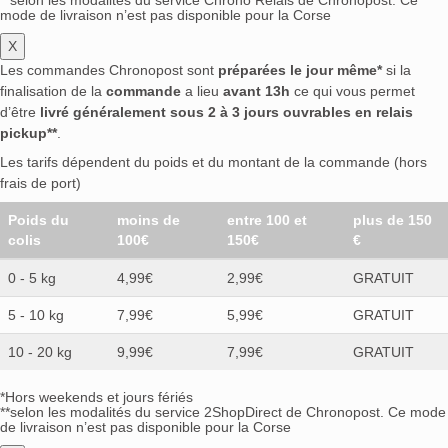
**selon les modalités du service Chrono Relais de Chronopost. Ce
mode de livraison n’est pas disponible pour la Corse
X
Les commandes Chronopost sont
préparées le jour même*
si la
finalisation de la
commande
a lieu
avant 13h
ce qui vous permet
d’être
livré généralement sous 2 à 3 jours ouvrables en relais
pickup**
.
Les tarifs dépendent du poids et du montant de la commande (hors
frais de port)
Poids du
moins de
entre 100 et
plus de 150
colis
100€
150€
€
0 - 5 kg
4,99€
2,99€
GRATUIT
5 - 10 kg
7,99€
5,99€
GRATUIT
10 - 20 kg
9,99€
7,99€
GRATUIT
*Hors weekends et jours fériés
**selon les modalités du service 2ShopDirect de Chronopost. Ce mode
de livraison n’est pas disponible pour la Corse