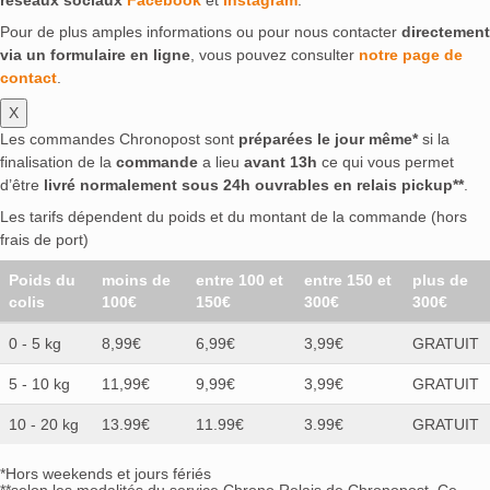
réseaux sociaux
Facebook
et
Instagram
.
Pour de plus amples informations ou pour nous contacter
directement
via un formulaire en ligne
, vous pouvez consulter
notre page de
contact
.
X
Les commandes Chronopost sont
préparées le jour même*
si la
finalisation de la
commande
a lieu
avant 13h
ce qui vous permet
d’être
livré normalement sous 24h ouvrables en relais pickup**
.
Les tarifs dépendent du poids et du montant de la commande (hors
frais de port)
Poids du
moins de
entre 100 et
entre 150 et
plus de
colis
100€
150€
300€
300€
0 - 5 kg
8,99€
6,99€
3,99€
GRATUIT
5 - 10 kg
11,99€
9,99€
3,99€
GRATUIT
10 - 20 kg
13.99€
11.99€
3.99€
GRATUIT
*Hors weekends et jours fériés