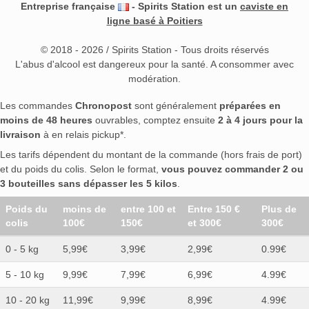
Entreprise française
- Spirits Station est un
caviste en
ligne basé à Poitiers
© 2018 - 2026 / Spirits Station - Tous droits réservés
L'abus d'alcool est dangereux pour la santé. A consommer avec
modération.
Les commandes
Chronopost
sont généralement
préparées en
moins de 48 heures
ouvrables, comptez ensuite
2 à 4 jours pour la
livraison
à en relais pickup*.
Les tarifs dépendent du montant de la commande (hors frais de port)
et du poids du colis. Selon le format,
vous pouvez commander 2 ou
3 bouteilles sans dépasser les 5 kilos
.
Poids du
moins de
entre 100 et
Entre 150 €
Plus de
colis
100€
150€
et 300€
300€
0 - 5 kg
5,99€
3,99€
2,99€
0.99€
5 - 10 kg
9,99€
7,99€
6,99€
4.99€
10 - 20 kg
11,99€
9,99€
8,99€
4.99€