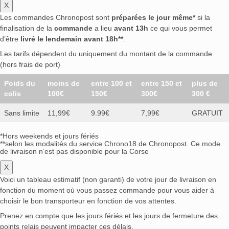
X
Les commandes Chronopost sont
préparées le jour même*
si la
finalisation de la
commande
a lieu
avant 13h
ce qui vous permet
d’être
livré le lendemain avant 18h**
.
Les tarifs dépendent du uniquement du montant de la commande
(hors frais de port)
Poids du
moins de
entre 100 et
entre 150 et
plus de
colis
100€
150€
300€
300 €
Sans limite
11,99€
9.99€
7,99€
GRATUIT
*Hors weekends et jours fériés
**selon les modalités du service Chrono18 de Chronopost. Ce mode
de livraison n’est pas disponible pour la Corse
X
Voici un tableau estimatif (non garanti) de votre jour de livraison en
fonction du moment où vous passez commande pour vous aider à
choisir le bon transporteur en fonction de vos attentes.
Prenez en compte que les jours fériés et les jours de fermeture des
points relais peuvent impacter ces délais.