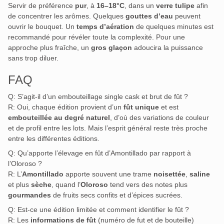
Servir de préférence
pur
, à
16–18°C
, dans un
verre tulipe
afin
de concentrer les arômes. Quelques
gouttes d’eau
peuvent
ouvrir le bouquet. Un
temps d’aération
de quelques minutes est
recommandé pour révéler toute la complexité. Pour une
approche plus fraîche, un
gros glaçon
adoucira la puissance
sans trop diluer.
FAQ
Q: S’agit-il d’un embouteillage single cask et brut de fût ?
R: Oui, chaque édition provient d’un
fût unique
et est
embouteillée au degré naturel
, d’où des variations de couleur
et de profil entre les lots. Mais l’esprit général reste très proche
entre les différentes éditions.
Q: Qu’apporte l’élevage en fût d’Amontillado par rapport à
l’Oloroso ?
R: L’
Amontillado
apporte souvent une trame
noisettée
,
saline
et plus
sèche
, quand l’
Oloroso
tend vers des notes plus
gourmandes
de fruits secs confits et d’épices sucrées.
Q: Est-ce une édition limitée et comment identifier le fût ?
R: Les
informations de fût
(numéro de fut et de bouteille)