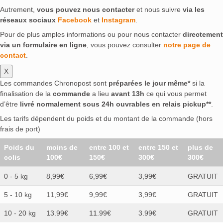
Autrement,
vous pouvez nous contacter
et nous suivre
via les
réseaux sociaux
Facebook
et
Instagram
.
Pour de plus amples informations ou pour nous contacter
directement
via un formulaire en ligne
, vous pouvez consulter
notre page de
contact
.
X
Les commandes Chronopost sont
préparées le jour même*
si la
finalisation de la
commande
a lieu
avant 13h
ce qui vous permet
d’être
livré normalement sous 24h ouvrables en relais pickup**
.
Les tarifs dépendent du poids et du montant de la commande (hors
frais de port)
Poids du
moins de
entre 100 et
entre 150 et
plus de
colis
100€
150€
300€
300€
0 - 5 kg
8,99€
6,99€
3,99€
GRATUIT
5 - 10 kg
11,99€
9,99€
3,99€
GRATUIT
10 - 20 kg
13.99€
11.99€
3.99€
GRATUIT