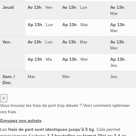
Jeudi
Av 13h
: Ven
Av 13h
: Lun
Av 13h
:
Mar
Ap 13h
: Lun
Ap 13h
: Mar
Ap 13h
:
Mer
Ven.
Av 13h
: Lun
Av 13h
: Mar
Av 13h
:
Mer
Ap 13h
: Ma
Ap 13h
: Mer
Ap 13h
:
Jeu
Sam. /
Mar
Mer
Jeu
Dim.
×
Vous trouvez les frais de port trop élevés ? Voici comment optimiser
ces frais :
Groupez vos achats
:
Les
frais de port sont identiques jusqu’à 5 kg
. Cela permet
généralement d’acheter
2-3 bouteilles au format 70cl ou 3-4 au