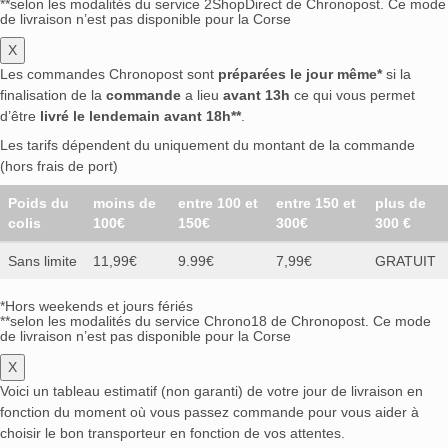
**selon les modalités du service 2ShopDirect de Chronopost. Ce mode
de livraison n’est pas disponible pour la Corse
X
Les commandes Chronopost sont
préparées le jour même*
si la
finalisation de la
commande
a lieu
avant 13h
ce qui vous permet
d’être
livré le lendemain avant 18h**
.
Les tarifs dépendent du uniquement du montant de la commande
(hors frais de port)
Poids du
moins de
entre 100 et
entre 150 et
plus de
colis
100€
150€
300€
300 €
Sans limite
11,99€
9.99€
7,99€
GRATUIT
*Hors weekends et jours fériés
**selon les modalités du service Chrono18 de Chronopost. Ce mode
de livraison n’est pas disponible pour la Corse
X
Voici un tableau estimatif (non garanti) de votre jour de livraison en
fonction du moment où vous passez commande pour vous aider à
choisir le bon transporteur en fonction de vos attentes.