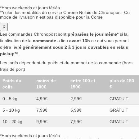
*Hors weekends et jours fériés
**selon les modalités du service Chrono Relais de Chronopost. Ce
mode de livraison n’est pas disponible pour la Corse
X
Les commandes Chronopost sont
préparées le jour même*
si la
finalisation de la
commande
a lieu
avant 13h
ce qui vous permet
d’être
livré généralement sous 2 à 3 jours ouvrables en relais
pickup**
.
Les tarifs dépendent du poids et du montant de la commande (hors
frais de port)
Poids du
moins de
entre 100 et
plus de 150
colis
100€
150€
€
0 - 5 kg
4,99€
2,99€
GRATUIT
5 - 10 kg
7,99€
5,99€
GRATUIT
10 - 20 kg
9,99€
7,99€
GRATUIT
*Hors weekends et jours fériés