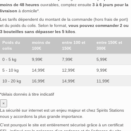
moins de 48 heures
ouvrables, comptez ensuite
3 à 6 jours pour la
livraison
à domicile*.
Les tarifs dépendent du montant de la commande (hors frais de port)
et du poids du colis. Selon le format,
vous pouvez commander 2 ou
3 bouteilles sans dépasser les 5 kilos
.
Poids du
moins de
entre 100 et
entre 150€ et
colis
100€
150€
300€
0 - 5 kg
9,99€
7,99€
5,99€
5 - 10 kg
14,99€
12,99€
9,99€
10 - 20 kg
16,99€
14,99€
11,99€
*délais donnés à titre indicatif
×
La sécurité sur internet est un enjeu majeur et chez Spirits Stations
nous y accordons la plus grande importance.
C’est pourquoi le site est entièrement sécurisé grâce à un certificat