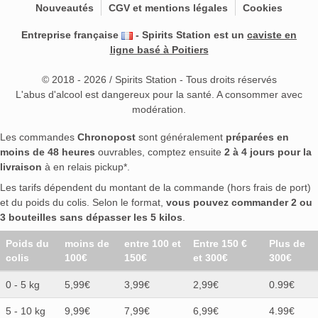
Nouveautés
CGV et mentions légales
Cookies
Entreprise française
- Spirits Station est un
caviste en
ligne basé à Poitiers
© 2018 - 2026 / Spirits Station - Tous droits réservés
L'abus d'alcool est dangereux pour la santé. A consommer avec
modération.
Les commandes
Chronopost
sont généralement
préparées en
moins de 48 heures
ouvrables, comptez ensuite
2 à 4 jours pour la
livraison
à en relais pickup*.
Les tarifs dépendent du montant de la commande (hors frais de port)
et du poids du colis. Selon le format,
vous pouvez commander 2 ou
3 bouteilles sans dépasser les 5 kilos
.
Poids du
moins de
entre 100 et
Entre 150 €
Plus de
colis
100€
150€
et 300€
300€
0 - 5 kg
5,99€
3,99€
2,99€
0.99€
5 - 10 kg
9,99€
7,99€
6,99€
4.99€