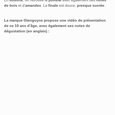
En
bouche
, on retrouve la
pomme
avec également des
notes
de bois
et d’
amandes
. La
finale
est douce,
presque sucrée
.
La marque Glengoyne propose une vidéo de présentation
de ce 10 ans d’âge, avec également ses notes de
dégustation (en anglais) :