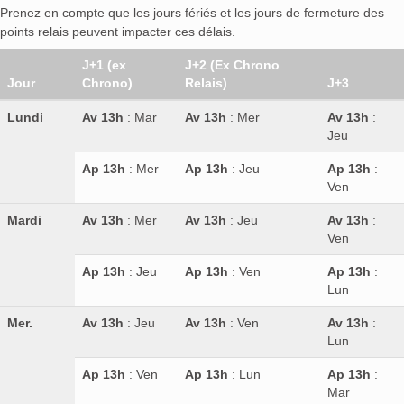
Prenez en compte que les jours fériés et les jours de fermeture des
points relais peuvent impacter ces délais.
J+1 (ex
J+2 (Ex Chrono
Jour
Chrono)
Relais)
J+3
Lundi
Av 13h
: Mar
Av 13h
: Mer
Av 13h
:
Jeu
Ap 13h
: Mer
Ap 13h
: Jeu
Ap 13h
:
Ven
Mardi
Av 13h
: Mer
Av 13h
: Jeu
Av 13h
:
Ven
Ap 13h
: Jeu
Ap 13h
: Ven
Ap 13h
:
Lun
Mer.
Av 13h
: Jeu
Av 13h
: Ven
Av 13h
:
Lun
Ap 13h
: Ven
Ap 13h
: Lun
Ap 13h
:
Mar