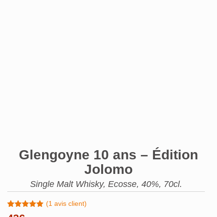
Glengoyne 10 ans – Édition
Jolomo
Single Malt Whisky, Ecosse, 40%, 70cl.
(
1
avis client)
Noté
1
5.00