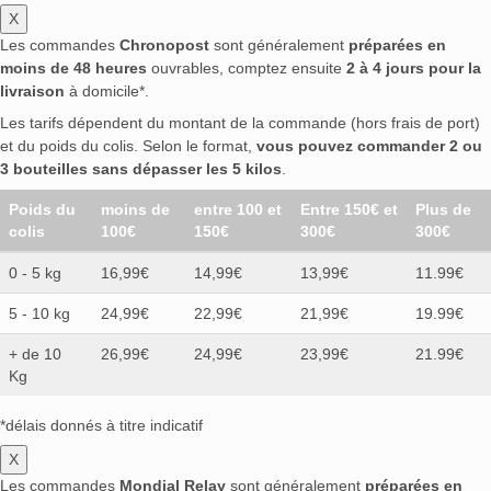
X
Les commandes
Chronopost
sont généralement
préparées en
moins de 48 heures
ouvrables, comptez ensuite
2 à 4 jours pour la
livraison
à domicile*.
Les tarifs dépendent du montant de la commande (hors frais de port)
et du poids du colis. Selon le format,
vous pouvez commander 2 ou
3 bouteilles sans dépasser les 5 kilos
.
Poids du
moins de
entre 100 et
Entre 150€ et
Plus de
colis
100€
150€
300€
300€
0 - 5 kg
16,99€
14,99€
13,99€
11.99€
5 - 10 kg
24,99€
22,99€
21,99€
19.99€
+ de 10
26,99€
24,99€
23,99€
21.99€
Kg
*délais donnés à titre indicatif
X
Les commandes
Mondial Relay
sont généralement
préparées en