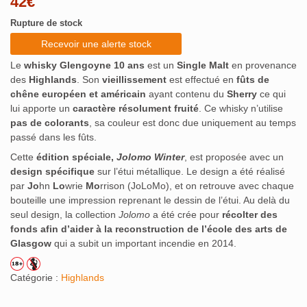
42
€
sur 5
basé sur
Rupture de stock
notation
client
Recevoir une alerte stock
Le
whisky Glengoyne 10 ans
est un
Single Malt
en provenance
des
Highlands
. Son
vieillissement
est effectué en
fûts de
chêne européen et américain
ayant contenu du
Sherry
ce qui
lui apporte un
caractère résolument fruité
. Ce whisky n’utilise
pas de colorants
, sa couleur est donc due uniquement au temps
passé dans les fûts.
Cette
édition spéciale,
Jolomo Winter
, est proposée avec un
design spécifique
sur l’étui métallique. Le design a été réalisé
par
Jo
hn
Lo
wrie
Mo
rrison (JoLoMo), et on retrouve avec chaque
bouteille une impression reprenant le dessin de l’étui. Au delà du
seul design, la collection
Jolomo
a été crée pour
récolter des
fonds afin d’aider à la reconstruction de l’école des arts de
Glasgow
qui a subit un important incendie en 2014.
Catégorie :
Highlands