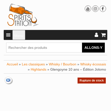
Menu
ALLONS-Y
Accueil
»
Les classiques
»
Whisky / Bourbon
»
Whisky écossais
»
Highlands
» Glengoyne 10 ans – Édition Jolomo
Rupture de stock