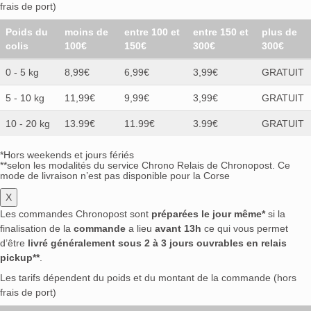
frais de port)
Poids du
moins de
entre 100 et
entre 150 et
plus de
colis
100€
150€
300€
300€
0 - 5 kg
8,99€
6,99€
3,99€
GRATUIT
5 - 10 kg
11,99€
9,99€
3,99€
GRATUIT
10 - 20 kg
13.99€
11.99€
3.99€
GRATUIT
*Hors weekends et jours fériés
**selon les modalités du service Chrono Relais de Chronopost. Ce
mode de livraison n’est pas disponible pour la Corse
X
Les commandes Chronopost sont
préparées le jour même*
si la
finalisation de la
commande
a lieu
avant 13h
ce qui vous permet
d’être
livré généralement sous 2 à 3 jours ouvrables en relais
pickup**
.
Les tarifs dépendent du poids et du montant de la commande (hors
frais de port)