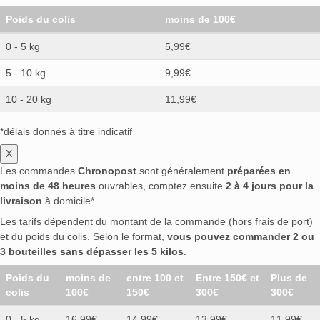
Poids du colis
moins de 100€
0 - 5 kg
5,99€
5 - 10 kg
9,99€
10 - 20 kg
11,99€
*délais donnés à titre indicatif
X
Les commandes
Chronopost
sont généralement
préparées en
moins de 48 heures
ouvrables, comptez ensuite
2 à 4 jours pour la
livraison
à domicile*.
Les tarifs dépendent du montant de la commande (hors frais de port)
et du poids du colis. Selon le format,
vous pouvez commander 2 ou
3 bouteilles sans dépasser les 5 kilos
.
Poids du
moins de
entre 100 et
Entre 150€ et
Plus de
colis
100€
150€
300€
300€
0 - 5 kg
16,99€
14,99€
13,99€
11.99€