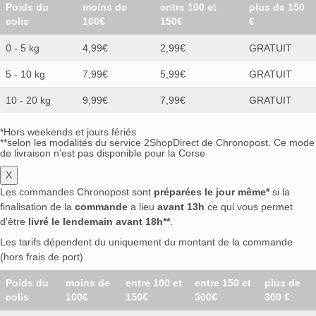
Poids du
moins de
entre 100 et
plus de 150
colis
100€
150€
€
0 - 5 kg
4,99€
2,99€
GRATUIT
5 - 10 kg
7,99€
5,99€
GRATUIT
10 - 20 kg
9,99€
7,99€
GRATUIT
*Hors weekends et jours fériés
**selon les modalités du service 2ShopDirect de Chronopost. Ce mode
de livraison n’est pas disponible pour la Corse
X
Les commandes Chronopost sont
préparées le jour même*
si la
finalisation de la
commande
a lieu
avant 13h
ce qui vous permet
d’être
livré le lendemain avant 18h**
.
Les tarifs dépendent du uniquement du montant de la commande
(hors frais de port)
Poids du
moins de
entre 100 et
entre 150 et
plus de
colis
100€
150€
300€
300 €