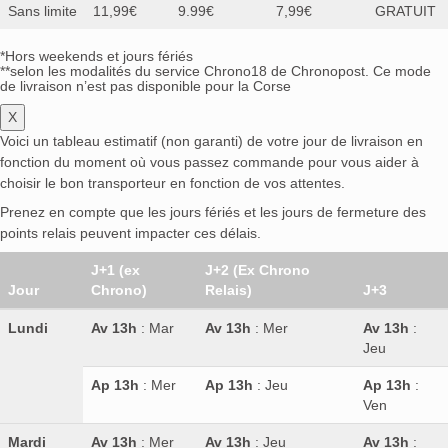
Sans limite
11,99€
9.99€
7,99€
GRATUIT
*Hors weekends et jours fériés
**selon les modalités du service Chrono18 de Chronopost. Ce mode
de livraison n’est pas disponible pour la Corse
X
Voici un tableau estimatif (non garanti) de votre jour de livraison en
fonction du moment où vous passez commande pour vous aider à
choisir le bon transporteur en fonction de vos attentes.
Prenez en compte que les jours fériés et les jours de fermeture des
points relais peuvent impacter ces délais.
J+1 (ex
J+2 (Ex Chrono
Jour
Chrono)
Relais)
J+3
Lundi
Av 13h
: Mar
Av 13h
: Mer
Av 13h
:
Jeu
Ap 13h
: Mer
Ap 13h
: Jeu
Ap 13h
:
Ven
Mardi
Av 13h
: Mer
Av 13h
: Jeu
Av 13h
: