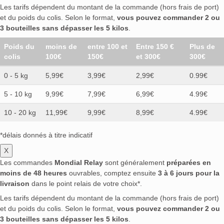
Les tarifs dépendent du montant de la commande (hors frais de port)
et du poids du colis. Selon le format,
vous pouvez commander 2 ou
3 bouteilles sans dépasser les 5 kilos
.
Poids du
moins de
entre 100 et
Entre 150 €
Plus de
colis
100€
150€
et 300€
300€
0 - 5 kg
5,99€
3,99€
2,99€
0.99€
5 - 10 kg
9,99€
7,99€
6,99€
4.99€
10 - 20 kg
11,99€
9,99€
8,99€
4.99€
*délais donnés à titre indicatif
X
Les commandes
Mondial Relay
sont généralement
préparées en
moins de 48 heures
ouvrables, comptez ensuite
3 à 6 jours pour la
livraison
dans le point relais de votre choix*.
Les tarifs dépendent du montant de la commande (hors frais de port)
et du poids du colis. Selon le format,
vous pouvez commander 2 ou
3 bouteilles sans dépasser les 5 kilos
.