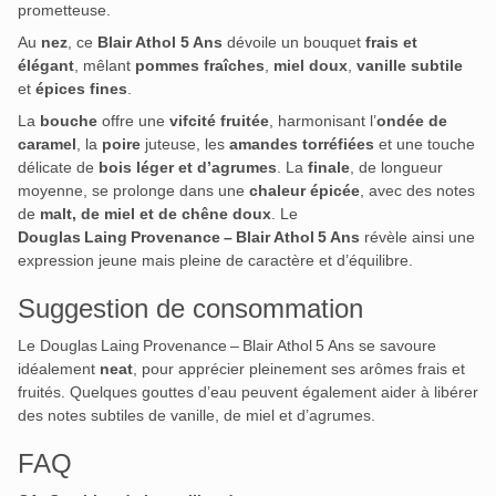
prometteuse.
Au
nez
, ce
Blair Athol 5 Ans
dévoile un bouquet
frais et
élégant
, mêlant
pommes fraîches
,
miel doux
,
vanille subtile
et
épices fines
.
La
bouche
offre une
vifcité fruitée
, harmonisant l’
ondée de
caramel
, la
poire
juteuse, les
amandes torréfiées
et une touche
délicate de
bois léger et d’agrumes
.
La
finale
, de longueur
moyenne, se prolonge dans une
chaleur épicée
, avec des notes
de
malt, de miel et de chêne doux
.
Le
Douglas Laing Provenance – Blair Athol 5 Ans
révèle ainsi une
expression jeune mais pleine de caractère et d’équilibre.
Suggestion de consommation
Le Douglas Laing Provenance – Blair Athol 5 Ans se savoure
idéalement
neat
, pour apprécier pleinement ses arômes frais et
fruités. Quelques gouttes d’eau peuvent également aider à libérer
des notes subtiles de vanille, de miel et d’agrumes.
FAQ