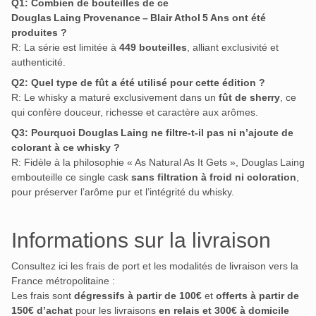
Q1: Combien de bouteilles de ce
Douglas Laing Provenance – Blair Athol 5 Ans ont été
produites ?
R: La série est limitée à
449 bouteilles
, alliant exclusivité et
authenticité
.
Q2: Quel type de fût a été utilisé pour cette édition ?
R: Le whisky a maturé exclusivement dans un
fût de sherry
, ce
qui confère douceur, richesse et caractère aux arômes
.
Q3: Pourquoi Douglas Laing ne filtre-t-il pas ni n’ajoute de
colorant à ce whisky ?
R: Fidèle à la philosophie « As Natural As It Gets », Douglas Laing
embouteille ce single cask
sans filtration à froid ni coloration
,
pour préserver l’arôme pur et l’intégrité du whisky
.
Informations sur la livraison
Consultez ici les frais de port et les modalités de livraison vers la
France métropolitaine :
Les frais sont
dégressifs à partir de 100€
et
offerts à partir de
150€ d’achat
pour les livraisons
en relais et 300€ à domicile