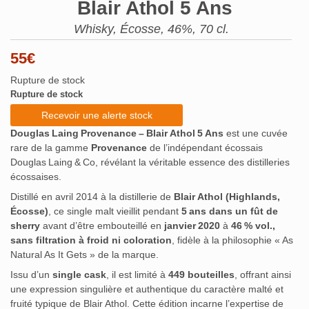
Blair Athol 5 Ans
Whisky, Écosse, 46%, 70 cl.
55
€
Rupture de stock
Rupture de stock
Recevoir une alerte stock
Douglas Laing Provenance – Blair Athol 5 Ans
est une cuvée
rare de la gamme
Provenance
de l’indépendant écossais
Douglas Laing & Co, révélant la véritable essence des distilleries
écossaises.
Distillé en avril 2014 à la distillerie de
Blair Athol (Highlands,
Écosse)
, ce single malt vieillit pendant
5 ans dans un fût de
sherry
avant d’être embouteillé en
janvier 2020
à
46 % vol.,
sans filtration à froid ni coloration
, fidèle à la philosophie « As
Natural As It Gets » de la marque.
Issu d’un
single cask
, il est limité à
449 bouteilles
, offrant ainsi
une expression singulière et authentique du caractère malté et
fruité typique de Blair Athol
.
Cette édition incarne l’expertise de