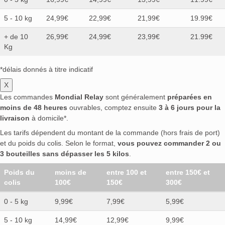
5 - 10 kg
24,99€
22,99€
21,99€
19.99€
+ de 10
26,99€
24,99€
23,99€
21.99€
Kg
*délais donnés à titre indicatif
X
Les commandes
Mondial Relay
sont généralement
préparées en
moins de 48 heures
ouvrables, comptez ensuite
3 à 6 jours pour la
livraison
à domicile*.
Les tarifs dépendent du montant de la commande (hors frais de port)
et du poids du colis. Selon le format,
vous pouvez commander 2 ou
3 bouteilles sans dépasser les 5 kilos
.
Poids du
moins de
entre 100 et
entre 150€ et
colis
100€
150€
300€
0 - 5 kg
9,99€
7,99€
5,99€
5 - 10 kg
14,99€
12,99€
9,99€