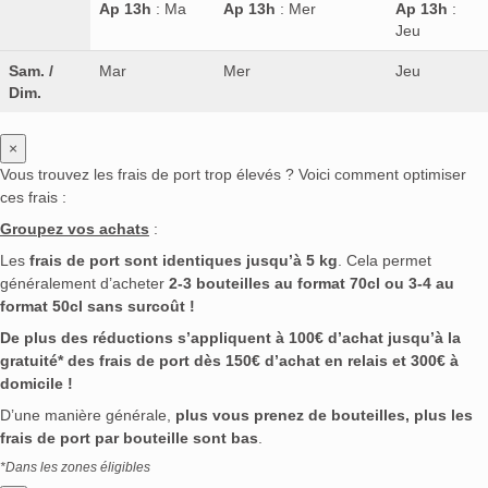
Ap 13h
: Ma
Ap 13h
: Mer
Ap 13h
:
Jeu
Sam. /
Mar
Mer
Jeu
Dim.
×
Vous trouvez les frais de port trop élevés ? Voici comment optimiser
ces frais :
Groupez vos achats
:
Les
frais de port sont identiques jusqu’à 5 kg
. Cela permet
généralement d’acheter
2-3 bouteilles au format 70cl ou 3-4 au
format 50cl sans surcoût !
De plus des réductions s’appliquent à 100€ d’achat jusqu’à la
gratuité* des frais de port dès 150€ d’achat en relais et 300€ à
domicile !
D’une manière générale,
plus vous prenez de bouteilles, plus les
frais de port par bouteille sont bas
.
*Dans les zones éligibles