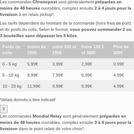
Les commandes
Chronopost
sont généralement
préparées en
moins de 48 heures
ouvrables, comptez ensuite
2 à 4 jours pour la
livraison
à en relais pickup*.
Les tarifs dépendent du montant de la commande (hors frais de port)
et du poids du colis. Selon le format,
vous pouvez commander 2 ou
3 bouteilles sans dépasser les 5 kilos
.
Poids du
moins de
entre 100 et
Entre 150 €
Plus de
colis
100€
150€
et 300€
300€
0 - 5 kg
5,99€
3,99€
2,99€
0.99€
5 - 10 kg
9,99€
7,99€
6,99€
4.99€
10 - 20 kg
11,99€
9,99€
8,99€
4.99€
*délais donnés à titre indicatif
X
Les commandes
Mondial Relay
sont généralement
préparées en
moins de 48 heures
ouvrables, comptez ensuite
3 à 6 jours pour la
livraison
dans le point relais de votre choix*.