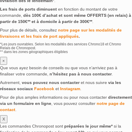
livraison dès le lendemain
*.
Les frais de ports diminuent
en fonction du montant de votre
commande,
dès 100€ d’achat et sont même OFFERTS (en relais) à
partir de 150€** et à domicile à partir de 300€**
.
Pour plus de détails, consultez
notre page sur les modalités de
livraisons et les frais de port appliqués
.
*Les jours ouvrables. Selon les modalités des services Chrono18 et Chrono
Relais de Chronopost.
** dans les zones géographiques éligibles
×
Que vous ayez besoin de conseils ou que vous n’arriviez pas à
finaliser votre commande,
n’hésitez pas à nous contacter
.
Autrement,
vous pouvez nous contacter
et nous suivre
via les
réseaux sociaux
Facebook
et
Instagram
.
Pour de plus amples informations ou pour nous contacter
directement
via un formulaire en ligne
, vous pouvez consulter
notre page de
contact
.
X
Les commandes Chronopost sont
préparées le jour même*
si la