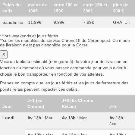
Poids du
moins de
entre 100 et
entre 150 et
plus de
colis
100€
150€
300€
300 €
Sans limite
11,99€
9.99€
7,99€
GRATUIT
*Hors weekends et jours fériés
**selon les modalités du service Chrono18 de Chronopost. Ce mode
de livraison n’est pas disponible pour la Corse
X
Voici un tableau estimatif (non garanti) de votre jour de livraison en
fonction du moment où vous passez commande pour vous aider à
choisir le bon transporteur en fonction de vos attentes.
Prenez en compte que les jours fériés et les jours de fermeture des
points relais peuvent impacter ces délais.
J+1 (ex
J+2 (Ex Chrono
Jour
Chrono)
Relais)
J+3
Lundi
Av 13h
: Mar
Av 13h
: Mer
Av 13h
:
Jeu
Ap 13h
: Mer
Ap 13h
: Jeu
Ap 13h
: