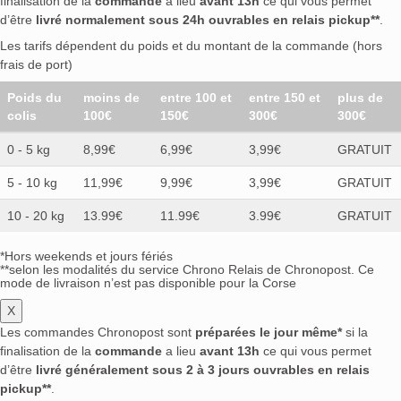
finalisation de la
commande
a lieu
avant 13h
ce qui vous permet
d’être
livré normalement sous 24h ouvrables en relais pickup**
.
Les tarifs dépendent du poids et du montant de la commande (hors
frais de port)
Poids du
moins de
entre 100 et
entre 150 et
plus de
colis
100€
150€
300€
300€
0 - 5 kg
8,99€
6,99€
3,99€
GRATUIT
5 - 10 kg
11,99€
9,99€
3,99€
GRATUIT
10 - 20 kg
13.99€
11.99€
3.99€
GRATUIT
*Hors weekends et jours fériés
**selon les modalités du service Chrono Relais de Chronopost. Ce
mode de livraison n’est pas disponible pour la Corse
X
Les commandes Chronopost sont
préparées le jour même*
si la
finalisation de la
commande
a lieu
avant 13h
ce qui vous permet
d’être
livré généralement sous 2 à 3 jours ouvrables en relais
pickup**
.