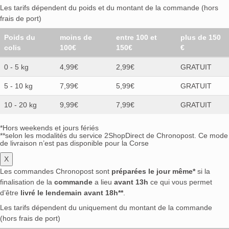
Les tarifs dépendent du poids et du montant de la commande (hors
frais de port)
Poids du
moins de
entre 100 et
plus de 150
colis
100€
150€
€
0 - 5 kg
4,99€
2,99€
GRATUIT
5 - 10 kg
7,99€
5,99€
GRATUIT
10 - 20 kg
9,99€
7,99€
GRATUIT
*Hors weekends et jours fériés
**selon les modalités du service 2ShopDirect de Chronopost. Ce mode
de livraison n’est pas disponible pour la Corse
X
Les commandes Chronopost sont
préparées le jour même*
si la
finalisation de la
commande
a lieu
avant 13h
ce qui vous permet
d’être
livré le lendemain avant 18h**
.
Les tarifs dépendent du uniquement du montant de la commande
(hors frais de port)