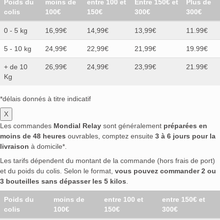
Poids du
moins de
entre 100 et
Entre 150€ et
Plus de
colis
100€
150€
300€
300€
0 - 5 kg
16,99€
14,99€
13,99€
11.99€
5 - 10 kg
24,99€
22,99€
21,99€
19.99€
+ de 10
26,99€
24,99€
23,99€
21.99€
Kg
*délais donnés à titre indicatif
X
Les commandes
Mondial Relay
sont généralement
préparées en
moins de 48 heures
ouvrables, comptez ensuite
3 à 6 jours pour la
livraison
à domicile*.
Les tarifs dépendent du montant de la commande (hors frais de port)
et du poids du colis. Selon le format,
vous pouvez commander 2 ou
3 bouteilles sans dépasser les 5 kilos
.
Poids du
moins de
entre 100 et
entre 150€ et
colis
100€
150€
300€