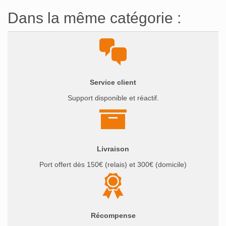
initial
actuel
Dans la même catégorie :
était :
est :
60€.
54€.
Service client
Support disponible et réactif.
Livraison
Port offert dès 150€ (relais) et 300€ (domicile)
Récompense