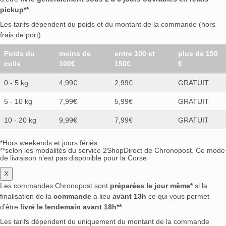
pickup**
.
Les tarifs dépendent du poids et du montant de la commande (hors
frais de port)
Poids du
moins de
entre 100 et
plus de 150
colis
100€
150€
€
0 - 5 kg
4,99€
2,99€
GRATUIT
5 - 10 kg
7,99€
5,99€
GRATUIT
10 - 20 kg
9,99€
7,99€
GRATUIT
*Hors weekends et jours fériés
**selon les modalités du service 2ShopDirect de Chronopost. Ce mode
de livraison n’est pas disponible pour la Corse
X
Les commandes Chronopost sont
préparées le jour même*
si la
finalisation de la
commande
a lieu
avant 13h
ce qui vous permet
d’être
livré le lendemain avant 18h**
.
Les tarifs dépendent du uniquement du montant de la commande