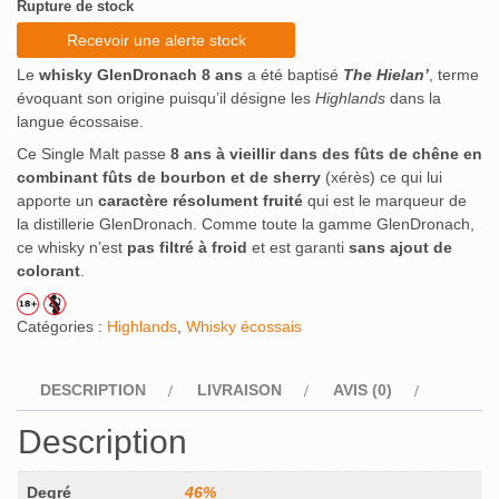
Rupture de stock
Recevoir une alerte stock
Le
whisky GlenDronach 8 ans
a été baptisé
The Hielan’
, terme
évoquant son origine puisqu’il désigne les
Highlands
dans la
langue écossaise.
Ce Single Malt passe
8 ans à vieillir dans des fûts de chêne en
combinant fûts de bourbon et de sherry
(xérès) ce qui lui
apporte un
caractère résolument fruité
qui est le marqueur de
la distillerie GlenDronach. Comme toute la gamme GlenDronach,
ce whisky n’est
pas filtré à froid
et est garanti
sans ajout de
colorant
.
Catégories :
Highlands
,
Whisky écossais
DESCRIPTION
LIVRAISON
AVIS (0)
Description
Degré
46%