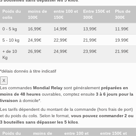
Poids du
moins de
entre 100 et
Entre 150€ et
Plus de
colis
100€
150€
300€
300€
0 - 5 kg
16,99€
14,99€
13,99€
11.99€
5 - 10 kg
24,99€
22,99€
21,99€
19.99€
+ de 10
26,99€
24,99€
23,99€
21.99€
Kg
*délais donnés à titre indicatif
X
Les commandes
Mondial Relay
sont généralement
préparées en
moins de 48 heures
ouvrables, comptez ensuite
3 à 6 jours pour la
livraison
à domicile*.
Les tarifs dépendent du montant de la commande (hors frais de port)
et du poids du colis. Selon le format,
vous pouvez commander 2 ou
3 bouteilles sans dépasser les 5 kilos
.
Poids du
moins de
entre 100 et
entre 150€ et