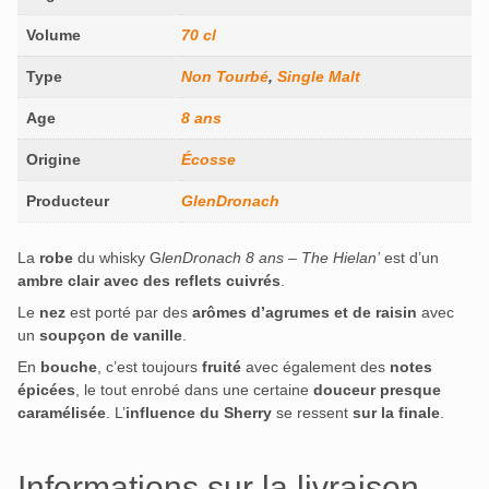
Volume
70 cl
Type
Non Tourbé
,
Single Malt
Age
8 ans
Origine
Écosse
Producteur
GlenDronach
La
robe
du whisky G
lenDronach 8 ans – The Hielan’
est d’un
ambre clair avec des reflets cuivrés
.
Le
nez
est porté par des
arômes d’agrumes et de raisin
avec
un
soupçon de vanille
.
En
bouche
, c’est toujours
fruité
avec également des
notes
épicées
, le tout enrobé dans une certaine
douceur presque
caramélisée
. L’
influence du Sherry
se ressent
sur la finale
.
Informations sur la livraison