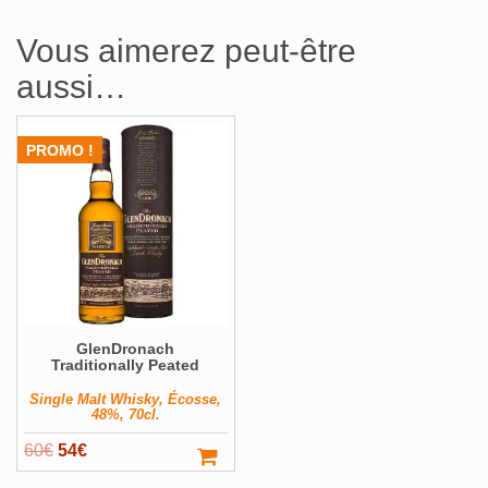
Vous aimerez peut-être
aussi…
PROMO !
GlenDronach
Traditionally Peated
Single Malt Whisky, Écosse,
48%, 70cl.
Le
Le
60
€
54
€
prix
prix