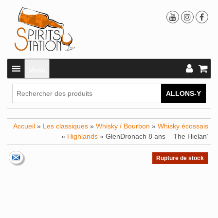
Menu
ALLONS-Y
Accueil
»
Les classiques
»
Whisky / Bourbon
»
Whisky écossais
»
Highlands
» GlenDronach 8 ans – The Hielan’
Rupture de stock