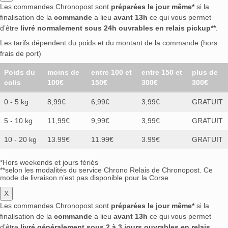
Les commandes Chronopost sont
préparées le jour même*
si la
finalisation de la
commande
a lieu
avant 13h
ce qui vous permet
d’être
livré normalement sous 24h ouvrables en relais pickup**
.
Les tarifs dépendent du poids et du montant de la commande (hors
frais de port)
Poids du
moins de
entre 100 et
entre 150 et
plus de
colis
100€
150€
300€
300€
0 - 5 kg
8,99€
6,99€
3,99€
GRATUIT
5 - 10 kg
11,99€
9,99€
3,99€
GRATUIT
10 - 20 kg
13.99€
11.99€
3.99€
GRATUIT
*Hors weekends et jours fériés
**selon les modalités du service Chrono Relais de Chronopost. Ce
mode de livraison n’est pas disponible pour la Corse
X
Les commandes Chronopost sont
préparées le jour même*
si la
finalisation de la
commande
a lieu
avant 13h
ce qui vous permet
d’être
livré généralement sous 2 à 3 jours ouvrables en relais