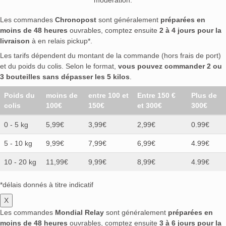
Les commandes
Chronopost
sont généralement
préparées en
moins de 48 heures
ouvrables, comptez ensuite
2 à 4 jours pour la
livraison
à en relais pickup*.
Les tarifs dépendent du montant de la commande (hors frais de port)
et du poids du colis. Selon le format,
vous pouvez commander 2 ou
3 bouteilles sans dépasser les 5 kilos
.
Poids du
moins de
entre 100 et
Entre 150 €
Plus de
colis
100€
150€
et 300€
300€
0 - 5 kg
5,99€
3,99€
2,99€
0.99€
5 - 10 kg
9,99€
7,99€
6,99€
4.99€
10 - 20 kg
11,99€
9,99€
8,99€
4.99€
*délais donnés à titre indicatif
X
Les commandes
Mondial Relay
sont généralement
préparées en
moins de 48 heures
ouvrables, comptez ensuite
3 à 6 jours pour la