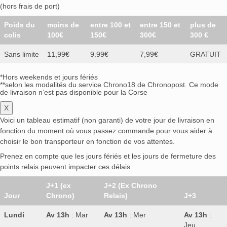
(hors frais de port)
Poids du
moins de
entre 100 et
entre 150 et
plus de
colis
100€
150€
300€
300 €
Sans limite
11,99€
9.99€
7,99€
GRATUIT
*Hors weekends et jours fériés
**selon les modalités du service Chrono18 de Chronopost. Ce mode
de livraison n’est pas disponible pour la Corse
X
Voici un tableau estimatif (non garanti) de votre jour de livraison en
fonction du moment où vous passez commande pour vous aider à
choisir le bon transporteur en fonction de vos attentes.
Prenez en compte que les jours fériés et les jours de fermeture des
points relais peuvent impacter ces délais.
J+1 (ex
J+2 (Ex Chrono
Jour
Chrono)
Relais)
J+3
Lundi
Av 13h
: Mar
Av 13h
: Mer
Av 13h
:
Jeu