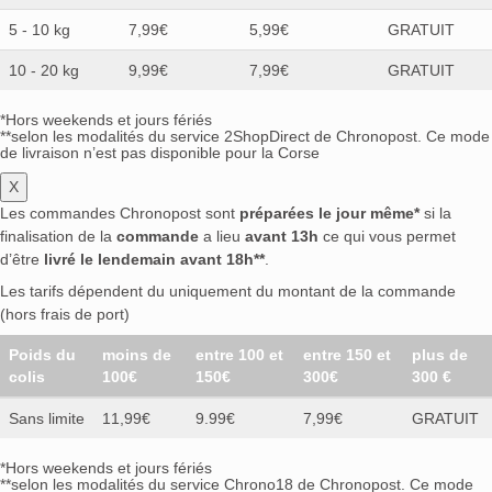
5 - 10 kg
7,99€
5,99€
GRATUIT
10 - 20 kg
9,99€
7,99€
GRATUIT
*Hors weekends et jours fériés
**selon les modalités du service 2ShopDirect de Chronopost. Ce mode
de livraison n’est pas disponible pour la Corse
X
Les commandes Chronopost sont
préparées le jour même*
si la
finalisation de la
commande
a lieu
avant 13h
ce qui vous permet
d’être
livré le lendemain avant 18h**
.
Les tarifs dépendent du uniquement du montant de la commande
(hors frais de port)
Poids du
moins de
entre 100 et
entre 150 et
plus de
colis
100€
150€
300€
300 €
Sans limite
11,99€
9.99€
7,99€
GRATUIT
*Hors weekends et jours fériés
**selon les modalités du service Chrono18 de Chronopost. Ce mode