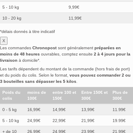
5 - 10 kg
9,99€
10 - 20 kg
11,99€
*délais donnés à titre indicatif
X
Les commandes
Chronopost
sont généralement
préparées en
moins de 48 heures
ouvrables, comptez ensuite
2 à 4 jours pour la
livraison
à domicile*.
Les tarifs dépendent du montant de la commande (hors frais de port)
et du poids du colis. Selon le format,
vous pouvez commander 2 ou
3 bouteilles sans dépasser les 5 kilos
.
Poids du
moins de
entre 100 et
Entre 150€ et
Plus de
colis
100€
150€
300€
300€
0 - 5 kg
16,99€
14,99€
13,99€
11.99€
5 - 10 kg
24,99€
22,99€
21,99€
19.99€
+ de 10
26,99€
24,99€
23,99€
21.99€