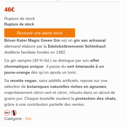
46
€
Rupture de stock
Rupture de stock
Recevoir une alerte stock
Böser Kater Magic Green Gin
est un
gin sec artisanal
allemand élaboré par la
Edelobstbrennerei Schleihauf
,
distillerie familiale fondée en 1982.
Ce gin vampire (40 % Vol.) se distingue par son
effet
chromatique unique
: il passe du
vert émeraude à un
jaune‑orange
dès qu’on ajoute un tonic .
Sa
recette vegan
, sans additifs artificiels, repose sur une
sélection de
botaniques naturelles riches en agrumes
,
majoritairement citron-vert et citron, infusés dans un alcool de
grains pur
.
Chaque bouteille soutient la
protection des chats
,
grâce à une contribution partielle des ventes
.
Catégorie :
Gin