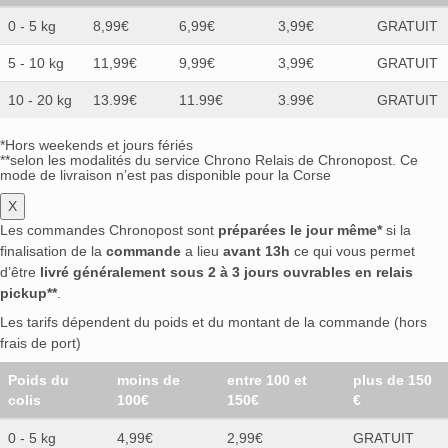
0 - 5 kg
8,99€
6,99€
3,99€
GRATUIT
5 - 10 kg
11,99€
9,99€
3,99€
GRATUIT
10 - 20 kg
13.99€
11.99€
3.99€
GRATUIT
*Hors weekends et jours fériés
**selon les modalités du service Chrono Relais de Chronopost. Ce
mode de livraison n’est pas disponible pour la Corse
X
Les commandes Chronopost sont
préparées le jour même*
si la
finalisation de la
commande
a lieu
avant 13h
ce qui vous permet
d’être
livré généralement sous 2 à 3 jours ouvrables en relais
pickup**
.
Les tarifs dépendent du poids et du montant de la commande (hors
frais de port)
Poids du
moins de
entre 100 et
plus de 150
colis
100€
150€
€
0 - 5 kg
4,99€
2,99€
GRATUIT