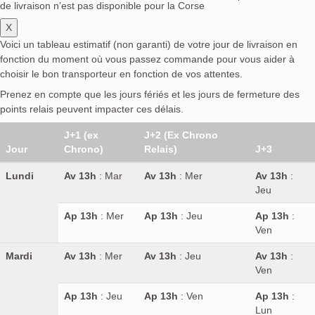
de livraison n’est pas disponible pour la Corse
X
Voici un tableau estimatif (non garanti) de votre jour de livraison en
fonction du moment où vous passez commande pour vous aider à
choisir le bon transporteur en fonction de vos attentes.
Prenez en compte que les jours fériés et les jours de fermeture des
points relais peuvent impacter ces délais.
J+1 (ex
J+2 (Ex Chrono
Jour
Chrono)
Relais)
J+3
Lundi
Av 13h
: Mar
Av 13h
: Mer
Av 13h
:
Jeu
Ap 13h
: Mer
Ap 13h
: Jeu
Ap 13h
:
Ven
Mardi
Av 13h
: Mer
Av 13h
: Jeu
Av 13h
:
Ven
Ap 13h
: Jeu
Ap 13h
: Ven
Ap 13h
:
Lun