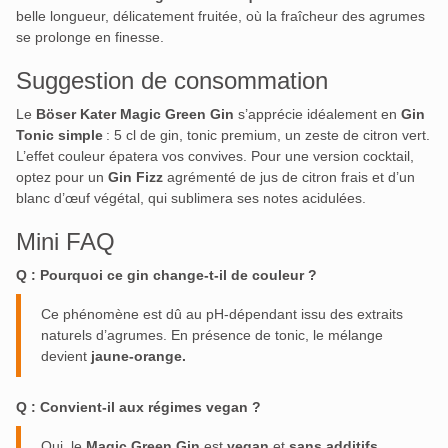
belle longueur, délicatement fruitée, où la fraîcheur des agrumes
se prolonge en finesse.
Suggestion de consommation
Le
Böser Kater Magic Green Gin
s’apprécie idéalement en
Gin
Tonic simple
: 5 cl de gin, tonic premium, un zeste de citron vert.
L’effet couleur épatera vos convives. Pour une version cocktail,
optez pour un
Gin Fizz
agrémenté de jus de citron frais et d’un
blanc d’œuf végétal, qui sublimera ses notes acidulées.
Mini FAQ
Q : Pourquoi ce gin change-t‑il de couleur ?
Ce phénomène est dû au pH‑dépendant issu des extraits
naturels d’agrumes. En présence de tonic, le mélange
devient
jaune‑orange.
Q : Convient-il aux régimes vegan ?
Oui, le
Magic Green Gin
est
vegan
et
sans additifs