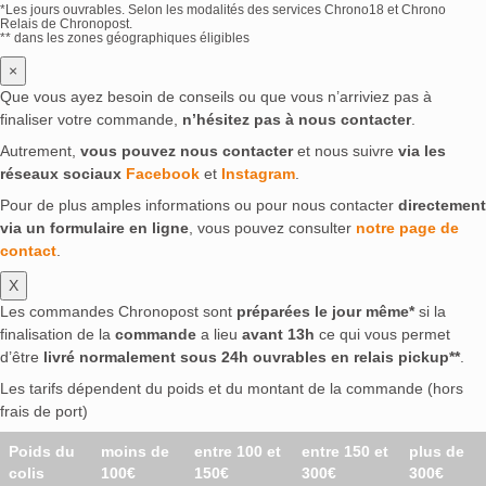
*Les jours ouvrables. Selon les modalités des services Chrono18 et Chrono
Relais de Chronopost.
** dans les zones géographiques éligibles
×
Que vous ayez besoin de conseils ou que vous n’arriviez pas à
finaliser votre commande,
n’hésitez pas à nous contacter
.
Autrement,
vous pouvez nous contacter
et nous suivre
via les
réseaux sociaux
Facebook
et
Instagram
.
Pour de plus amples informations ou pour nous contacter
directement
via un formulaire en ligne
, vous pouvez consulter
notre page de
contact
.
X
Les commandes Chronopost sont
préparées le jour même*
si la
finalisation de la
commande
a lieu
avant 13h
ce qui vous permet
d’être
livré normalement sous 24h ouvrables en relais pickup**
.
Les tarifs dépendent du poids et du montant de la commande (hors
frais de port)
Poids du
moins de
entre 100 et
entre 150 et
plus de
colis
100€
150€
300€
300€