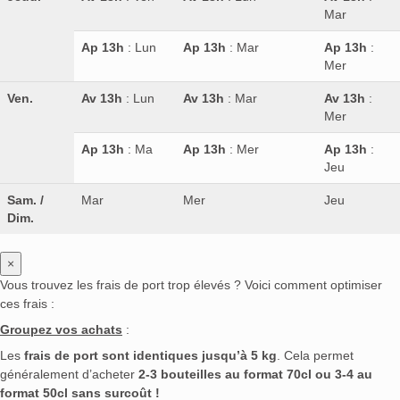
Mar
Ap 13h
: Lun
Ap 13h
: Mar
Ap 13h
:
Mer
Ven.
Av 13h
: Lun
Av 13h
: Mar
Av 13h
:
Mer
Ap 13h
: Ma
Ap 13h
: Mer
Ap 13h
:
Jeu
Sam. /
Mar
Mer
Jeu
Dim.
×
Vous trouvez les frais de port trop élevés ? Voici comment optimiser
ces frais :
Groupez vos achats
:
Les
frais de port sont identiques jusqu’à 5 kg
. Cela permet
généralement d’acheter
2-3 bouteilles au format 70cl ou 3-4 au
format 50cl sans surcoût !