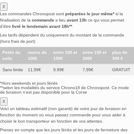
X
Les commandes Chronopost sont
préparées le jour même*
si la
finalisation de la
commande
a lieu
avant 13h
ce qui vous permet
d’être
livré le lendemain avant 18h**
.
Les tarifs dépendent du uniquement du montant de la commande
(hors frais de port)
Poids du
moins de
entre 100 et
entre 150 et
plus de
colis
100€
150€
300€
300 €
Sans limite
11,99€
9.99€
7,99€
GRATUIT
*Hors weekends et jours fériés
**selon les modalités du service Chrono18 de Chronopost. Ce mode
de livraison n’est pas disponible pour la Corse
X
Voici un tableau estimatif (non garanti) de votre jour de livraison en
fonction du moment où vous passez commande pour vous aider à
choisir le bon transporteur en fonction de vos attentes.
Prenez en compte que les jours fériés et les jours de fermeture des