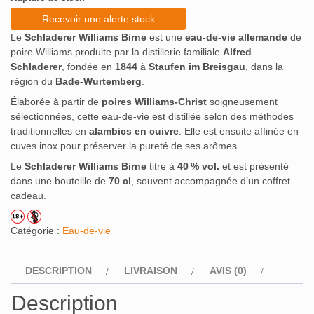
Recevoir une alerte stock
Le
Schladerer Williams Birne
est une
eau-de-vie allemande
de
poire Williams produite par la distillerie familiale
Alfred
Schladerer
, fondée en
1844
à
Staufen im Breisgau
, dans la
région du
Bade-Wurtemberg
.
Élaborée à partir de
poires Williams-Christ
soigneusement
sélectionnées, cette eau-de-vie est distillée selon des méthodes
traditionnelles en
alambics en cuivre
.
Elle est ensuite affinée en
cuves inox pour préserver la pureté de ses arômes.
Le
Schladerer Williams Birne
titre à
40 % vol.
et est présenté
dans une bouteille de
70 cl
, souvent accompagnée d’un coffret
cadeau.
Catégorie :
Eau-de-vie
DESCRIPTION
LIVRAISON
AVIS (0)
Description