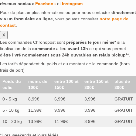
réseaux sociaux
Facebook
et
Instagram
.
Pour de plus amples informations ou pour nous contacter
directement
via un formulaire en ligne
, vous pouvez consulter
notre page de
contact
.
X
Les commandes Chronopost sont
préparées le jour même*
si la
finalisation de la
commande
a lieu
avant 13h
ce qui vous permet
d’être
livré normalement sous 24h ouvrables en relais pickup**
.
Les tarifs dépendent du poids et du montant de la commande (hors
frais de port)
Poids du
moins de
entre 100 et
entre 150 et
plus de
colis
100€
150€
300€
300€
0 - 5 kg
8,99€
6,99€
3,99€
GRATUIT
5 - 10 kg
11,99€
9,99€
3,99€
GRATUIT
10 - 20 kg
13.99€
11.99€
3.99€
GRATUIT
*Hors weekends et jours fériés