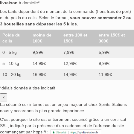
livraison
à domicile*.
Les tarifs dépendent du montant de la commande (hors frais de port)
et du poids du colis. Selon le format,
vous pouvez commander 2 ou
3 bouteilles sans dépasser les 5 kilos
.
Poids du
moins de
entre 100 et
entre 150€ et
colis
100€
150€
300€
0 - 5 kg
9,99€
7,99€
5,99€
5 - 10 kg
14,99€
12,99€
9,99€
10 - 20 kg
16,99€
14,99€
11,99€
*délais donnés à titre indicatif
×
La sécurité sur internet est un enjeu majeur et chez Spirits Stations
nous y accordons la plus grande importance.
C’est pourquoi le site est entièrement sécurisé grâce à un certificat
SSL, indiqué par la présence d’un cadenas et de l’adresse du site
commençant par https:// :