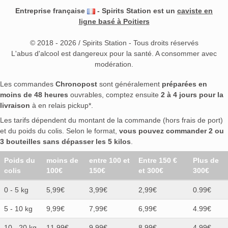
Entreprise française
- Spirits Station est un
caviste en
ligne basé à Poitiers
© 2018 - 2026 / Spirits Station - Tous droits réservés
L'abus d'alcool est dangereux pour la santé. A consommer avec
modération.
Les commandes
Chronopost
sont généralement
préparées en
moins de 48 heures
ouvrables, comptez ensuite
2 à 4 jours pour la
livraison
à en relais pickup*.
Les tarifs dépendent du montant de la commande (hors frais de port)
et du poids du colis. Selon le format,
vous pouvez commander 2 ou
3 bouteilles sans dépasser les 5 kilos
.
Poids du
moins de
entre 100 et
Entre 150 €
Plus de
colis
100€
150€
et 300€
300€
0 - 5 kg
5,99€
3,99€
2,99€
0.99€
5 - 10 kg
9,99€
7,99€
6,99€
4.99€
10 - 20 kg
11,99€
9,99€
8,99€
4.99€