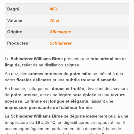
Degré
40%
Volume
70 cl
Origine
Allemagne
Producteur
Schladerer
Le
Schladerer Williams Birne
présente une
robe cristalline et
limpide
, reflet de sa distillation soignée.
Au nez, des
arômes intenses de poire mûre
se mêlent à des
notes
florales délicates
et une
subtile touche d’amande
.
En bouche, l’attaque est
douce et fruitée
, dévoilant des saveurs
de
poire juteuse
, avec une
légère note épicée
et une
texture
soyeuse
.
La
finale
est
longue et élégante
, laissant une
impression persistante de fraîcheur fruitée
.
Le
Schladerer Williams Birne
se déguste idéalement
pur
, à une
température de
16 à 18 °C
, en digestif après un repas raffiné.
Il
accompagne également parfaitement des desserts à base de