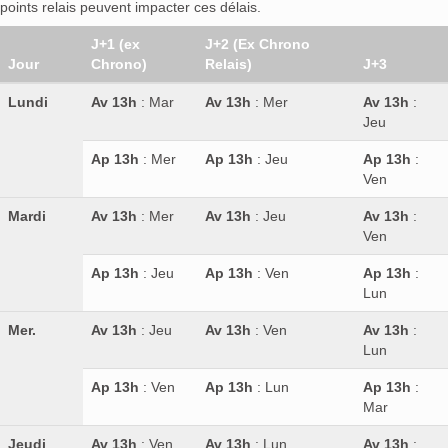
points relais peuvent impacter ces délais.
J+1 (ex
J+2 (Ex Chrono
Jour
Chrono)
Relais)
J+3
Lundi
Av 13h
: Mar
Av 13h
: Mer
Av 13h
:
Jeu
Ap 13h
: Mer
Ap 13h
: Jeu
Ap 13h
:
Ven
Mardi
Av 13h
: Mer
Av 13h
: Jeu
Av 13h
:
Ven
Ap 13h
: Jeu
Ap 13h
: Ven
Ap 13h
:
Lun
Mer.
Av 13h
: Jeu
Av 13h
: Ven
Av 13h
:
Lun
Ap 13h
: Ven
Ap 13h
: Lun
Ap 13h
:
Mar
Jeudi
Av 13h
: Ven
Av 13h
: Lun
Av 13h
: