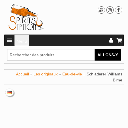
Menu
ALLONS-Y
Accueil
»
Les originaux
»
Eau-de-vie
» Schladerer Williams
Birne