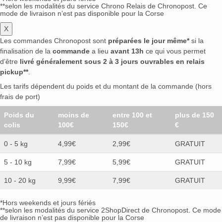
**selon les modalités du service Chrono Relais de Chronopost. Ce
mode de livraison n’est pas disponible pour la Corse
X
Les commandes Chronopost sont
préparées le jour même*
si la
finalisation de la
commande
a lieu
avant 13h
ce qui vous permet
d’être
livré généralement sous 2 à 3 jours ouvrables en relais
pickup**
.
Les tarifs dépendent du poids et du montant de la commande (hors
frais de port)
Poids du
moins de
entre 100 et
plus de 150
colis
100€
150€
€
0 - 5 kg
4,99€
2,99€
GRATUIT
5 - 10 kg
7,99€
5,99€
GRATUIT
10 - 20 kg
9,99€
7,99€
GRATUIT
*Hors weekends et jours fériés
**selon les modalités du service 2ShopDirect de Chronopost. Ce mode
de livraison n’est pas disponible pour la Corse