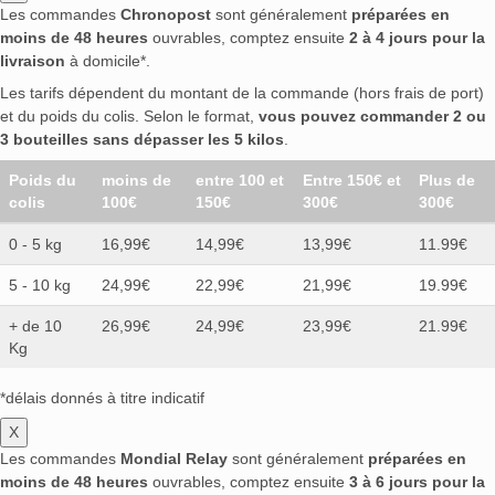
Les commandes
Chronopost
sont généralement
préparées en
moins de 48 heures
ouvrables, comptez ensuite
2 à 4 jours pour la
livraison
à domicile*.
Les tarifs dépendent du montant de la commande (hors frais de port)
et du poids du colis. Selon le format,
vous pouvez commander 2 ou
3 bouteilles sans dépasser les 5 kilos
.
Poids du
moins de
entre 100 et
Entre 150€ et
Plus de
colis
100€
150€
300€
300€
0 - 5 kg
16,99€
14,99€
13,99€
11.99€
5 - 10 kg
24,99€
22,99€
21,99€
19.99€
+ de 10
26,99€
24,99€
23,99€
21.99€
Kg
*délais donnés à titre indicatif
X
Les commandes
Mondial Relay
sont généralement
préparées en
moins de 48 heures
ouvrables, comptez ensuite
3 à 6 jours pour la