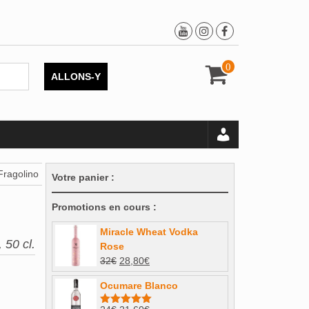
0
ALLONS-Y
Fragolino
Votre panier :
Promotions en cours :
Miracle Wheat Vodka
 50 cl.
Rose
Le
Le
32
€
28,80
€
prix
prix
Ocumare Blanco
initial
actuel
était :
est :