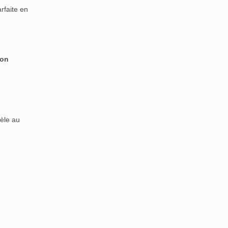
rfaite en
ion
dèle au