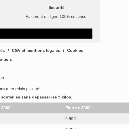
Sécurité
e
Paiement en ligne 100% sécurisé.
tés
CGV et mentions légales
Cookies
oitiers
on.
son
à en relais pickup*.
outeilles sans dépasser les 5 kilos
.
t 300€
Plus de 300€
0.99€