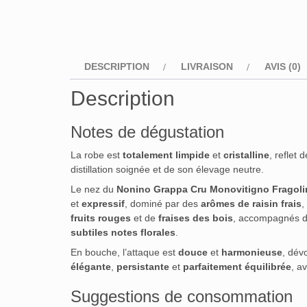
DESCRIPTION
LIVRAISON
AVIS (0)
Description
Notes de dégustation
La robe est
totalement limpide
et
cristalline
, reflet 
distillation soignée et de son élevage neutre.
Le nez du
Nonino Grappa Cru Monovitigno Fragoli
et
expressif
, dominé par des
arômes de raisin frais
,
fruits rouges
et de
fraises des bois
, accompagnés 
subtiles notes florales
.
En bouche, l’attaque est
douce
et
harmonieuse
, dév
élégante
,
persistante
et
parfaitement équilibrée
, a
Suggestions de consommation