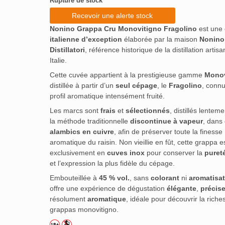
Rupture de stock
Recevoir une alerte stock
Nonino Grappa Cru Monovitigno Fragolino
est une
italienne d’exception
élaborée par la maison
Nonino
Distillatori
, référence historique de la distillation artis
Italie.
Cette cuvée appartient à la prestigieuse gamme
Monov
distillée à partir d’un
seul cépage
, le
Fragolino
, conn
profil aromatique intensément fruité.
Les marcs sont
frais
et
sélectionnés
, distillés lentem
la méthode traditionnelle
discontinue à vapeur
, dans
alambics en cuivre
, afin de préserver toute la finesse
aromatique du raisin. Non vieillie en fût, cette grappa e
exclusivement en
cuves inox
pour conserver la
pureté
et l’expression la plus fidèle du cépage.
Embouteillée à
45 % vol.
, sans
colorant
ni
aromatisat
offre une expérience de dégustation
élégante
,
précis
résolument
aromatique
, idéale pour découvrir la rich
grappas monovitigno.