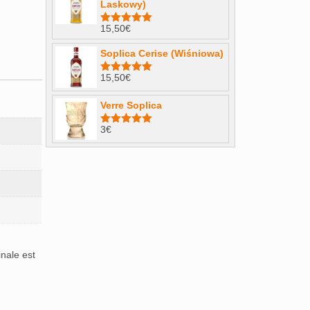
Laskowy)
15,50
€
Note
4.98
sur 5
Soplica Cerise (Wiśniowa)
15,50
€
Note
5.00
sur 5
Verre Soplica
3
€
Note
5.00
sur 5
inale est