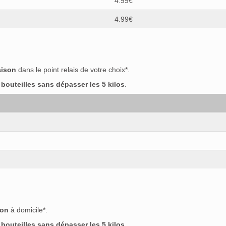
4.99€
4.99€
aison
dans le point relais de votre choix*.
outeilles sans dépasser les 5 kilos
.
son
à domicile*.
outeilles sans dépasser les 5 kilos
.