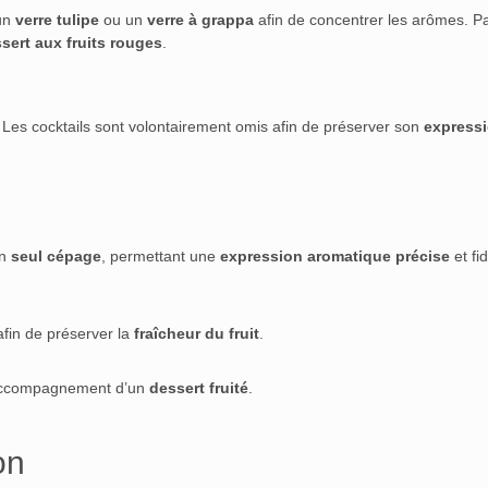
un
verre tulipe
ou un
verre à grappa
afin de concentrer les arômes. Pa
sert aux fruits rouges
.
. Les cocktails sont volontairement omis afin de préserver son
express
un
seul cépage
, permettant une
expression aromatique précise
et fi
fin de préserver la
fraîcheur du fruit
.
n accompagnement d’un
dessert fruité
.
on