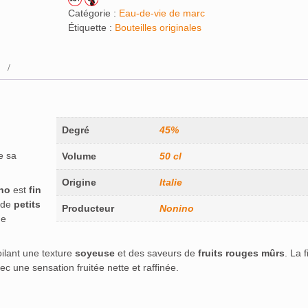
Catégorie :
Eau-de-vie de marc
Étiquette :
Bouteilles originales
Degré
45%
de sa
Volume
50 cl
Origine
Italie
no
est
fin
 de
petits
Producteur
Nonino
de
oilant une texture
soyeuse
et des saveurs de
fruits rouges mûrs
. La f
vec une sensation fruitée nette et raffinée.