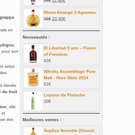
Le
Le
24
€
21,60
€
Note
5.00
32€.
28,80€.
sur 5
prix
prix
Rhum Arrangé 3 Agrumes
initial
actuel
grappa
Le
Le
26
€
23,40
€
était :
est :
prix
prix
24€.
21,60€.
anale en
initial
actuel
Nouveautés :
était :
est :
26€.
23,40€.
itigno
,
El Libertad 5 ans – Flavor
u pour son
of Freedom
42
€
ent selon
Whisky Assemblage Pure
 des
Malt - Hors Série 2024
52
€
st élevée
 du fruit
Liqueur de Pistache
20
€
ion
, elle
e
et
esse des
Meilleures ventes :
Soplica Noisette (Orzech