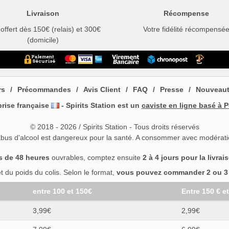
Livraison
Récompense
 offert dès 150€ (relais) et 300€
Votre fidélité récompensé
(domicile)
rs
Précommandes
Avis Client
FAQ
Presse
Nouveau
prise française
- Spirits Station est un
caviste en ligne basé à P
© 2018 - 2026 / Spirits Station - Tous droits réservés
abus d'alcool est dangereux pour la santé. A consommer avec modérati
s de 48 heures
ouvrables, comptez ensuite
2 à 4 jours pour la livrai
 du poids du colis. Selon le format,
vous pouvez commander 2 ou 3 b
entre 100 et 150€
Entre 150 € e
3,99€
2,99€