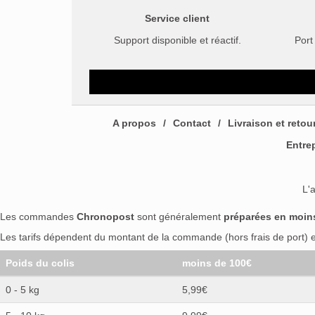
Service client
Support disponible et réactif.
Port
A propos
Contact
Livraison et retou
Entre
L'
Les commandes
Chronopost
sont généralement
préparées en moin
Les tarifs dépendent du montant de la commande (hors frais de port) et
Poids du colis
moins de 100€
0 - 5 kg
5,99€