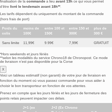
finalisation de la
commande
a lieu
avant 13h
ce qui vous permet
d’être
livré le lendemain avant 18h**
.
Les tarifs dépendent du uniquement du montant de la commande
(hors frais de port)
Poids du
moins de
entre 100 et
entre 150 et
plus de
colis
100€
150€
300€
300 €
Sans limite
11,99€
9.99€
7,99€
GRATUIT
*Hors weekends et jours fériés
**selon les modalités du service Chrono18 de Chronopost. Ce mode
de livraison n’est pas disponible pour la Corse
X
Voici un tableau estimatif (non garanti) de votre jour de livraison en
fonction du moment où vous passez commande pour vous aider à
choisir le bon transporteur en fonction de vos attentes.
Prenez en compte que les jours fériés et les jours de fermeture des
points relais peuvent impacter ces délais.
J+1 (ex
J+2 (Ex Chrono