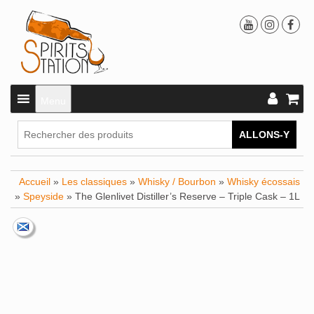
Menu
ALLONS-Y
Accueil
»
Les classiques
»
Whisky / Bourbon
»
Whisky écossais
»
Speyside
» The Glenlivet Distiller’s Reserve – Triple Cask – 1L