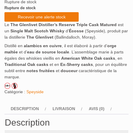
Rupture de stock
Rupture de stock
Recevoir une alerte stock
Le
The Glenlivet Distiller’s Reserve Triple Cask Matured
est
un
Single Malt Scotch Whisky
d’
Écosse
(Speyside), produit par
la distillerie
The Glenlivet
(Ballindalloch, Moray).
Distillé en
alambics en cuivre
, il est élaboré à partir d’
orge
maltée
et d’
eau de source locale
. L’assemblage marie à parts
égales des whiskies vieillis en
American White Oak casks
, en
Traditional Oak casks
et en
Ex-Sherry casks
, pour un équilibre
subtil entre
notes fruitées
et
douceur
caractéristique de la
marque.
Catégorie :
Speyside
DESCRIPTION
LIVRAISON
AVIS (0)
Description