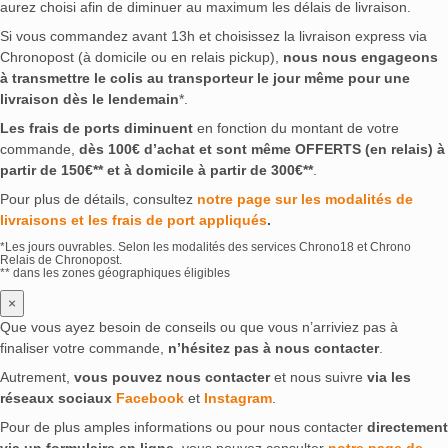
aurez choisi afin de diminuer au maximum les délais de livraison.
Si vous commandez avant 13h et choisissez la livraison express via
Chronopost (à domicile ou en relais pickup),
nous nous engageons
à transmettre le colis au transporteur le jour même pour une
livraison dès le lendemain
*.
Les frais de ports diminuent
en fonction du montant de votre
commande,
dès 100€ d’achat et sont même OFFERTS (en relais) à
partir de 150€** et à domicile à partir de 300€**
.
Pour plus de détails, consultez
notre page sur les modalités de
livraisons et les frais de port appliqués
.
*Les jours ouvrables. Selon les modalités des services Chrono18 et Chrono
Relais de Chronopost.
** dans les zones géographiques éligibles
×
Que vous ayez besoin de conseils ou que vous n’arriviez pas à
finaliser votre commande,
n’hésitez pas à nous contacter
.
Autrement,
vous pouvez nous contacter
et nous suivre
via les
réseaux sociaux
Facebook
et
Instagram
.
Pour de plus amples informations ou pour nous contacter
directement
via un formulaire en ligne
, vous pouvez consulter
notre page de