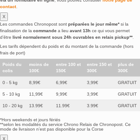
contact
.
X
Les commandes Chronopost sont
préparées le jour même*
si la
finalisation de la
commande
a lieu
avant 13h
ce qui vous permet
d’être
livré normalement sous 24h ouvrables en relais pickup**
.
Les tarifs dépendent du poids et du montant de la commande (hors
frais de port)
Poids du
moins de
entre 100 et
entre 150 et
plus de
colis
100€
150€
300€
300€
0 - 5 kg
8,99€
6,99€
3,99€
GRATUIT
5 - 10 kg
11,99€
9,99€
3,99€
GRATUIT
10 - 20 kg
13.99€
11.99€
3.99€
GRATUIT
*Hors weekends et jours fériés
**selon les modalités du service Chrono Relais de Chronopost. Ce
mode de livraison n’est pas disponible pour la Corse
X