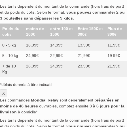
Les tarifs dépendent du montant de la commande (hors frais de port)
et du poids du colis. Selon le format,
vous pouvez commander 2 ou
3 bouteilles sans dépasser les 5 kilos
.
Poids du
moins de
entre 100 et
Entre 150€ et
Plus de
colis
100€
150€
300€
300€
0 - 5 kg
16,99€
14,99€
13,99€
11.99€
5 - 10 kg
24,99€
22,99€
21,99€
19.99€
+ de 10
26,99€
24,99€
23,99€
21.99€
Kg
*délais donnés à titre indicatif
X
Les commandes
Mondial Relay
sont généralement
préparées en
moins de 48 heures
ouvrables, comptez ensuite
3 à 6 jours pour la
livraison
à domicile*.
Les tarifs dépendent du montant de la commande (hors frais de port)
et du poids du colis. Selon le format,
vous pouvez commander 2 ou