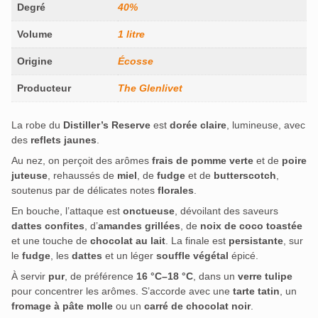
Degré
40%
Volume
1 litre
Origine
Écosse
Producteur
The Glenlivet
La robe du
Distiller’s Reserve
est
dorée claire
, lumineuse, avec
des
reflets jaunes
.
Au nez, on perçoit des arômes
frais de pomme verte
et de
poire
juteuse
, rehaussés de
miel
, de
fudge
et de
butterscotch
,
soutenus par de délicates notes
florales
.
En bouche, l’attaque est
onctueuse
, dévoilant des saveurs
dattes confites
, d’
amandes grillées
, de
noix de coco toastée
et une touche de
chocolat au lait
. La finale est
persistante
, sur
le
fudge
, les
dattes
et un léger
souffle végétal
épicé.
À servir
pur
, de préférence
16 °C–18 °C
, dans un
verre tulipe
pour concentrer les arômes. S’accorde avec une
tarte tatin
, un
fromage à pâte molle
ou un
carré de chocolat noir
.