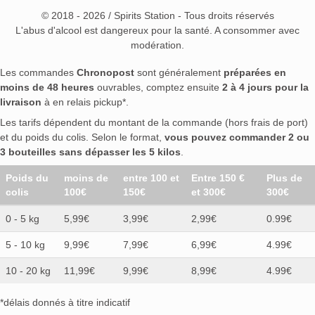
© 2018 - 2026 / Spirits Station - Tous droits réservés
L'abus d'alcool est dangereux pour la santé. A consommer avec
modération.
Les commandes
Chronopost
sont généralement
préparées en
moins de 48 heures
ouvrables, comptez ensuite
2 à 4 jours pour la
livraison
à en relais pickup*.
Les tarifs dépendent du montant de la commande (hors frais de port)
et du poids du colis. Selon le format,
vous pouvez commander 2 ou
3 bouteilles sans dépasser les 5 kilos
.
Poids du
moins de
entre 100 et
Entre 150 €
Plus de
colis
100€
150€
et 300€
300€
0 - 5 kg
5,99€
3,99€
2,99€
0.99€
5 - 10 kg
9,99€
7,99€
6,99€
4.99€
10 - 20 kg
11,99€
9,99€
8,99€
4.99€
*délais donnés à titre indicatif