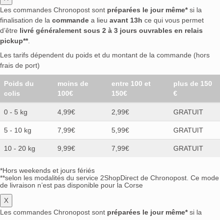
Les commandes Chronopost sont
préparées le jour même*
si la
finalisation de la
commande
a lieu
avant 13h
ce qui vous permet
d’être
livré généralement sous 2 à 3 jours ouvrables en relais
pickup**
.
Les tarifs dépendent du poids et du montant de la commande (hors
frais de port)
Poids du
moins de
entre 100 et
plus de 150
colis
100€
150€
€
0 - 5 kg
4,99€
2,99€
GRATUIT
5 - 10 kg
7,99€
5,99€
GRATUIT
10 - 20 kg
9,99€
7,99€
GRATUIT
*Hors weekends et jours fériés
**selon les modalités du service 2ShopDirect de Chronopost. Ce mode
de livraison n’est pas disponible pour la Corse
X
Les commandes Chronopost sont
préparées le jour même*
si la