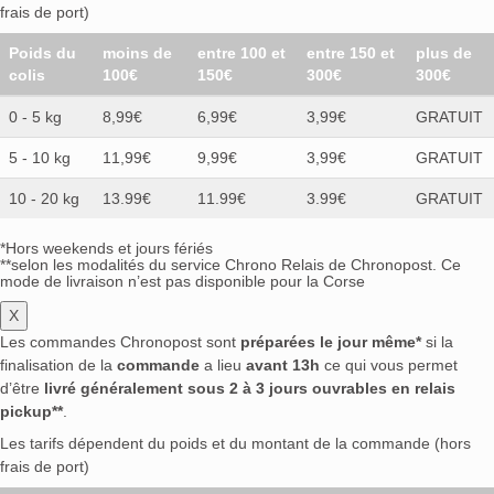
frais de port)
Poids du
moins de
entre 100 et
entre 150 et
plus de
colis
100€
150€
300€
300€
0 - 5 kg
8,99€
6,99€
3,99€
GRATUIT
5 - 10 kg
11,99€
9,99€
3,99€
GRATUIT
10 - 20 kg
13.99€
11.99€
3.99€
GRATUIT
*Hors weekends et jours fériés
**selon les modalités du service Chrono Relais de Chronopost. Ce
mode de livraison n’est pas disponible pour la Corse
X
Les commandes Chronopost sont
préparées le jour même*
si la
finalisation de la
commande
a lieu
avant 13h
ce qui vous permet
d’être
livré généralement sous 2 à 3 jours ouvrables en relais
pickup**
.
Les tarifs dépendent du poids et du montant de la commande (hors
frais de port)