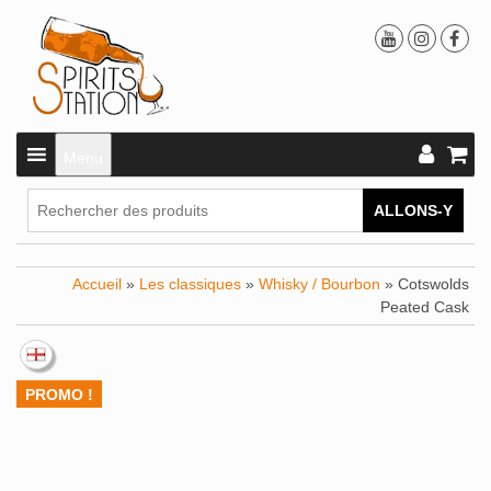
Menu
ALLONS-Y
Accueil
»
Les classiques
»
Whisky / Bourbon
» Cotswolds
Peated Cask
PROMO !