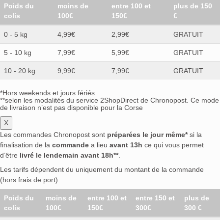
Poids du
moins de
entre 100 et
plus de 150
colis
100€
150€
€
0 - 5 kg
4,99€
2,99€
GRATUIT
5 - 10 kg
7,99€
5,99€
GRATUIT
10 - 20 kg
9,99€
7,99€
GRATUIT
*Hors weekends et jours fériés
**selon les modalités du service 2ShopDirect de Chronopost. Ce mode
de livraison n’est pas disponible pour la Corse
X
Les commandes Chronopost sont
préparées le jour même*
si la
finalisation de la
commande
a lieu
avant 13h
ce qui vous permet
d’être
livré le lendemain avant 18h**
.
Les tarifs dépendent du uniquement du montant de la commande
(hors frais de port)
Poids du
moins de
entre 100 et
entre 150 et
plus de
colis
100€
150€
300€
300 €