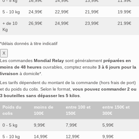
0 - 5 kg
16,99€
14,99€
13,99€
11.99€
5 - 10 kg
24,99€
22,99€
21,99€
19.99€
+ de 10
26,99€
24,99€
23,99€
21.99€
Kg
*délais donnés à titre indicatif
X
Les commandes
Mondial Relay
sont généralement
préparées en
moins de 48 heures
ouvrables, comptez ensuite
3 à 6 jours pour la
livraison
à domicile*.
Les tarifs dépendent du montant de la commande (hors frais de port)
et du poids du colis. Selon le format,
vous pouvez commander 2 ou
3 bouteilles sans dépasser les 5 kilos
.
Poids du
moins de
entre 100 et
entre 150€ et
colis
100€
150€
300€
0 - 5 kg
9,99€
7,99€
5,99€
5 - 10 kg
14,99€
12,99€
9,99€