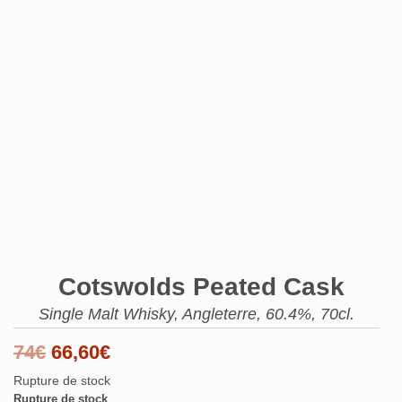
Cotswolds Peated Cask
Single Malt Whisky, Angleterre, 60.4%, 70cl.
Le
Le
74
€
66,60
€
prix
prix
Rupture de stock
Rupture de stock