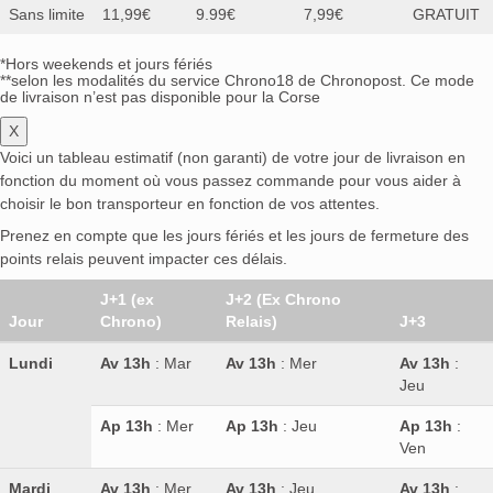
Sans limite
11,99€
9.99€
7,99€
GRATUIT
*Hors weekends et jours fériés
**selon les modalités du service Chrono18 de Chronopost. Ce mode
de livraison n’est pas disponible pour la Corse
X
Voici un tableau estimatif (non garanti) de votre jour de livraison en
fonction du moment où vous passez commande pour vous aider à
choisir le bon transporteur en fonction de vos attentes.
Prenez en compte que les jours fériés et les jours de fermeture des
points relais peuvent impacter ces délais.
J+1 (ex
J+2 (Ex Chrono
Jour
Chrono)
Relais)
J+3
Lundi
Av 13h
: Mar
Av 13h
: Mer
Av 13h
:
Jeu
Ap 13h
: Mer
Ap 13h
: Jeu
Ap 13h
:
Ven
Mardi
Av 13h
: Mer
Av 13h
: Jeu
Av 13h
: