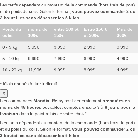
Les tarifs dépendent du montant de la commande (hors frais de port)
et du poids du colis. Selon le format,
vous pouvez commander 2 ou
3 bouteilles sans dépasser les 5 kilos
.
Poids du
moins de
entre 100 et
Entre 150 €
Plus de
colis
100€
150€
et 300€
300€
0 - 5 kg
5,99€
3,99€
2,99€
0.99€
5 - 10 kg
9,99€
7,99€
6,99€
4.99€
10 - 20 kg
11,99€
9,99€
8,99€
4.99€
*délais donnés à titre indicatif
X
Les commandes
Mondial Relay
sont généralement
préparées en
moins de 48 heures
ouvrables, comptez ensuite
3 à 6 jours pour la
livraison
dans le point relais de votre choix*.
Les tarifs dépendent du montant de la commande (hors frais de port)
et du poids du colis. Selon le format,
vous pouvez commander 2 ou
3 bouteilles sans dépasser les 5 kilos
.