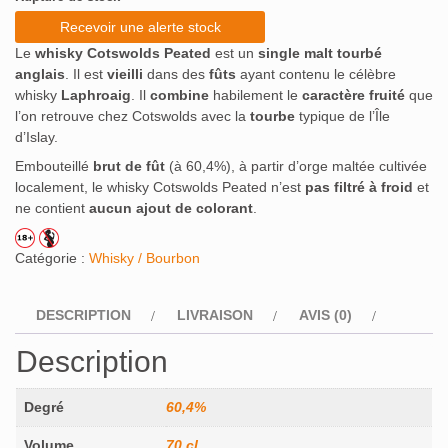
initial
actuel
Recevoir une alerte stock
était :
est :
Le
whisky Cotswolds Peated
est un
single malt tourbé
74€.
66,60€.
anglais
. Il est
vieilli
dans des
fûts
ayant contenu le célèbre
whisky
Laphroaig
. Il
combine
habilement le
caractère fruité
que
l’on retrouve chez Cotswolds avec la
tourbe
typique de l’Île
d’Islay.
Embouteillé
brut de fût
(à 60,4%), à partir d’orge maltée cultivée
localement, le whisky Cotswolds Peated n’est
pas filtré à froid
et
ne contient
aucun ajout de colorant
.
Catégorie :
Whisky / Bourbon
DESCRIPTION
LIVRAISON
AVIS (0)
Description
Degré
60,4%
Volume
70 cl