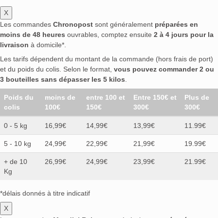
X
Les commandes
Chronopost
sont généralement
préparées en
moins de 48 heures
ouvrables, comptez ensuite
2 à 4 jours pour la
livraison
à domicile*.
Les tarifs dépendent du montant de la commande (hors frais de port)
et du poids du colis. Selon le format,
vous pouvez commander 2 ou
3 bouteilles sans dépasser les 5 kilos
.
Poids du
moins de
entre 100 et
Entre 150€ et
Plus de
colis
100€
150€
300€
300€
0 - 5 kg
16,99€
14,99€
13,99€
11.99€
5 - 10 kg
24,99€
22,99€
21,99€
19.99€
+ de 10
26,99€
24,99€
23,99€
21.99€
Kg
*délais donnés à titre indicatif
X