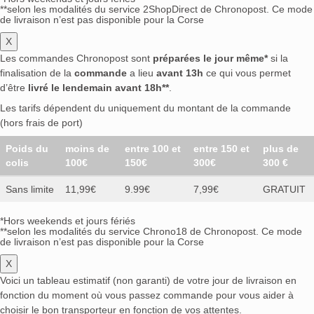
**selon les modalités du service 2ShopDirect de Chronopost. Ce mode
de livraison n’est pas disponible pour la Corse
X
Les commandes Chronopost sont
préparées le jour même*
si la
finalisation de la
commande
a lieu
avant 13h
ce qui vous permet
d’être
livré le lendemain avant 18h**
.
Les tarifs dépendent du uniquement du montant de la commande
(hors frais de port)
Poids du
moins de
entre 100 et
entre 150 et
plus de
colis
100€
150€
300€
300 €
Sans limite
11,99€
9.99€
7,99€
GRATUIT
*Hors weekends et jours fériés
**selon les modalités du service Chrono18 de Chronopost. Ce mode
de livraison n’est pas disponible pour la Corse
X
Voici un tableau estimatif (non garanti) de votre jour de livraison en
fonction du moment où vous passez commande pour vous aider à
choisir le bon transporteur en fonction de vos attentes.