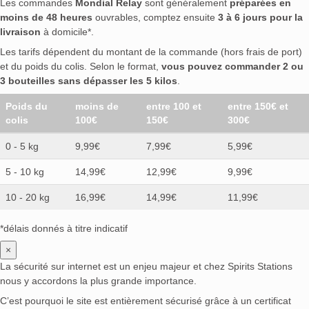
Les commandes
Mondial Relay
sont généralement
préparées en
moins de 48 heures
ouvrables, comptez ensuite
3 à 6 jours pour la
livraison
à domicile*.
Les tarifs dépendent du montant de la commande (hors frais de port)
et du poids du colis. Selon le format,
vous pouvez commander 2 ou
3 bouteilles sans dépasser les 5 kilos
.
Poids du
moins de
entre 100 et
entre 150€ et
colis
100€
150€
300€
0 - 5 kg
9,99€
7,99€
5,99€
5 - 10 kg
14,99€
12,99€
9,99€
10 - 20 kg
16,99€
14,99€
11,99€
*délais donnés à titre indicatif
×
La sécurité sur internet est un enjeu majeur et chez Spirits Stations
nous y accordons la plus grande importance.
C’est pourquoi le site est entièrement sécurisé grâce à un certificat