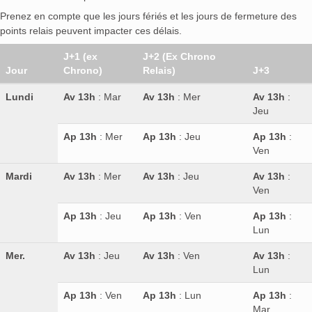
Prenez en compte que les jours fériés et les jours de fermeture des
points relais peuvent impacter ces délais.
J+1 (ex
J+2 (Ex Chrono
Jour
Chrono)
Relais)
J+3
Lundi
Av 13h
: Mar
Av 13h
: Mer
Av 13h
:
Jeu
Ap 13h
: Mer
Ap 13h
: Jeu
Ap 13h
:
Ven
Mardi
Av 13h
: Mer
Av 13h
: Jeu
Av 13h
:
Ven
Ap 13h
: Jeu
Ap 13h
: Ven
Ap 13h
:
Lun
Mer.
Av 13h
: Jeu
Av 13h
: Ven
Av 13h
:
Lun
Ap 13h
: Ven
Ap 13h
: Lun
Ap 13h
:
Mar