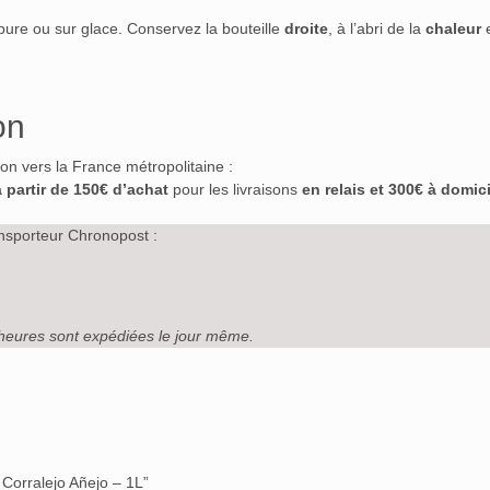
 pure ou sur glace. Conservez la bouteille
droite
, à l’abri de la
chaleur
e
on
ison vers la France métropolitaine :
à partir de 150€ d’achat
pour les livraisons
en relais et 300€ à domici
nsporteur Chronopost :
heures sont expédiées le jour même.
 Corralejo Añejo – 1L”