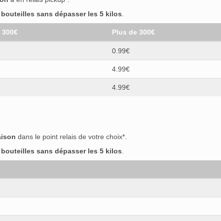
outeilles sans dépasser les 5 kilos
.
t 300€
Plus de 300€
0.99€
4.99€
4.99€
aison
dans le point relais de votre choix*.
outeilles sans dépasser les 5 kilos
.