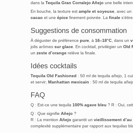
dans la
Tequila Gran Corralejo Añejo
une belle inten
En bouche, la texture est
ample et soyeuse
, avec un
cacao
et une
épice
finement poivrée. La
finale
s’étir
Suggestions de consommation
À déguster de préférence
pure
, à
16–18°C
, dans un
v
jolis arômes
sur glace
. En cocktail, privilégier un
Old 
un
zeste d’orange
relève la finale.
Idées cocktails
Tequila Old Fashioned
: 50 ml de tequila añejo, 1 cu
et servir;
Manhattan mexicain
: 50 ml de tequila añe
FAQ
Q : Est-ce une tequila
100% agave bleu
? R : Oui, cet
Q : Que signifie
Añejo
?
R : La mention
Añejo
garantit un
vieillissement d’a
complexité supplémentaire par rapport aux tequilas bl