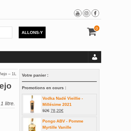
0
ALLONS-Y
ñejo – 1L
Votre panier :
ejo
Promotions en cours :
Vodka Nadé Vieillie -
 litre.
Millésime 2021
Le
Le
92
€
78,20
€
prix
prix
Pongo ABV - Pomme
initial
actuel
Myrtille Vanille
était :
est :