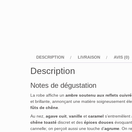
DESCRIPTION
LIVRAISON
AVIS (0)
Description
Notes de dégustation
La robe affiche un
ambre soutenu aux reflets cuivré
et brillante, annonçant une matière soigneusement él
fûts de chêne
.
Au nez,
agave cuit
,
vanille
et
caramel
s’entremêlent 
chêne toasté
discret et des
épices douces
évoquant
cannelle; on perçoit aussi une touche d’
agrume
. On r