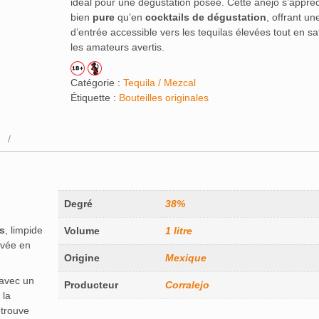
idéal pour une dégustation posée. Cette añejo s’appréc
bien
pure
qu’en
cocktails de dégustation
, offrant un
d’entrée accessible vers les tequilas élevées tout en sat
les amateurs avertis.
Catégorie :
Tequila / Mezcal
Étiquette :
Bouteilles originales
Degré
38%
s
, limpide
Volume
1 litre
evée en
Origine
Mexique
avec un
Producteur
Corralejo
 la
etrouve