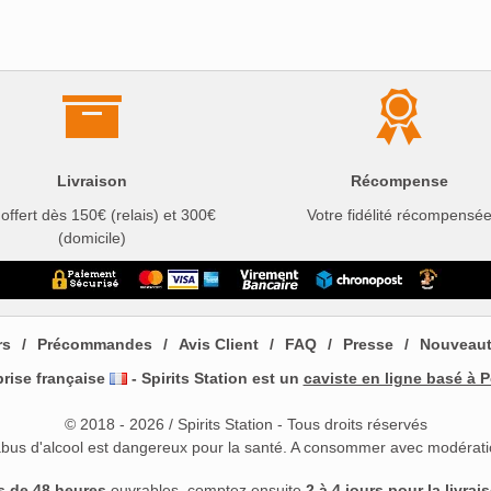
Livraison
Récompense
 offert dès 150€ (relais) et 300€
Votre fidélité récompensé
(domicile)
rs
Précommandes
Avis Client
FAQ
Presse
Nouveau
prise française
- Spirits Station est un
caviste en ligne basé à P
© 2018 - 2026 / Spirits Station - Tous droits réservés
abus d'alcool est dangereux pour la santé. A consommer avec modérati
s de 48 heures
ouvrables, comptez ensuite
2 à 4 jours pour la livrai