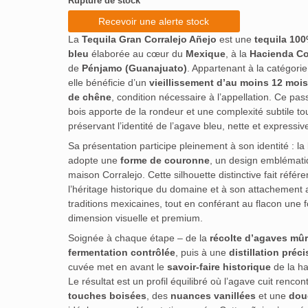
Rupture de stock
Recevoir une alerte stock
La
Tequila Gran Corralejo Añejo
est une
tequila 10
bleu
élaborée au cœur du
Mexique
, à la
Hacienda Co
de
Pénjamo (Guanajuato)
. Appartenant à la catégori
elle bénéficie d’un
vieillissement d’au moins 12 mois
de chêne
, condition nécessaire à l’appellation. Ce pa
bois apporte de la rondeur et une complexité subtile to
préservant l’identité de l’agave bleu, nette et expressiv
Sa présentation participe pleinement à son identité : la 
adopte une
forme de couronne
, un design emblémati
maison Corralejo. Cette silhouette distinctive fait référ
l’héritage historique du domaine et à son attachement 
traditions mexicaines, tout en conférant au flacon une f
dimension visuelle et premium.
Soignée à chaque étape – de la
récolte d’agaves mû
fermentation contrôlée
, puis à une
distillation préci
cuvée met en avant le
savoir-faire historique
de la ha
Le résultat est un profil équilibré où l’agave cuit rencon
touches boisées
, des
nuances vanillées
et une
dou