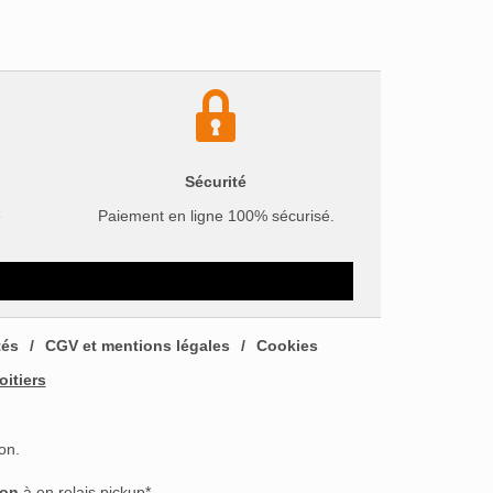
Sécurité
e
Paiement en ligne 100% sécurisé.
tés
CGV et mentions légales
Cookies
oitiers
on.
son
à en relais pickup*.