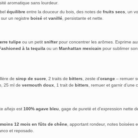
sité aromatique sans lourdeur.
 bel
équilibre
entre la douceur du bois, des notes de
fruits secs
, un vo
e sur un registre
boisé
et
vanillé
, persistante et nette.
erre tulipe
ou un petit
snifter
pour concentrer les arômes. Exprime au
Fashioned à la tequila
ou un
Manhattan mexicain
pour sublimer son
illère de
sirop de sucre
, 2 traits de
bitters
, zeste d’
orange
– remuer s
jo, 25 ml de
vermouth doux
, 1 trait de
bitters
, remuer et garnir d’une c
te añejo est
100% agave bleu
, gage de pureté et d’expression nette d
u moins 12 mois en fûts de chêne
, apportant rondeur, notes boisées e
anco et reposado.