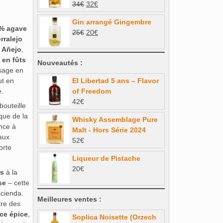
Le
Le
34
€
32
€
92€.
78,20€.
prix
prix
Gin arrangé Gingembre
initial
actuel
0% agave
Le
Le
25
€
20
€
était :
est :
rralejo
prix
prix
34€.
32€.
e
Añejo
,
initial
actuel
 en fûts
Nouveautés :
était :
est :
ssage en
25€.
20€.
ut en
El Libertad 5 ans – Flavor
e.
of Freedom
42
€
bouteille
que de la
Whisky Assemblage Pure
ence à
Malt - Hors Série 2024
aux
52
€
orte
Liqueur de Pistache
20
€
rs
à la
se
– cette
cienda.
Meilleures ventes :
tre des
ce épice
,
Soplica Noisette (Orzech