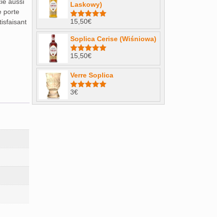
ie aussi
Laskowy)
e porte
15,50
€
isfaisant
Note
4.98
sur 5
Soplica Cerise (Wiśniowa)
15,50
€
Note
5.00
sur 5
Verre Soplica
3
€
Note
5.00
sur 5