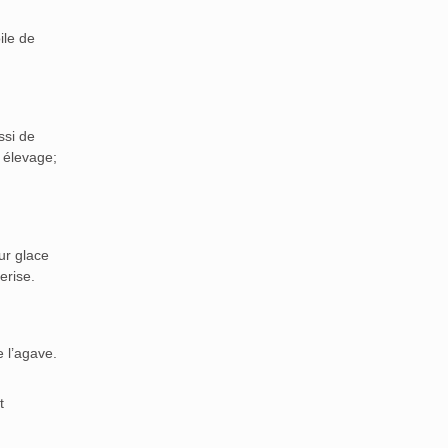
ile de
ssi de
 élevage;
ur glace
erise.
e l’agave.
t