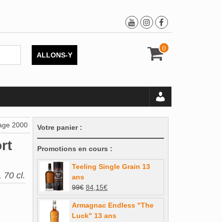
0
ALLONS-Y
tage 2000
Votre panier :
rt
Promotions en cours :
Teeling Single Grain 13
70 cl.
ans
Le
Le
99
€
84,15
€
prix
prix
Armagnac Endless "The
initial
actuel
Luck" 13 ans
était :
est :