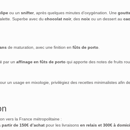
ulipe
ou un
snifter
, après quelques minutes d’oxygénation. Une
goutt
palette. Superbe avec du
chocolat noir
, des
noix
ou un dessert au
ca
 ans
de maturation, avec une finition en
fûts de porto
.
té par un
affinage en fûts de porto
qui apporte des notes de fruits ro
Pour un usage en mixologie, privilégiez des recettes minimalistes afin d
on
ison vers la France métropolitaine :
à partir de 150€ d’achat
pour les livraisons
en relais et 300€ à domici