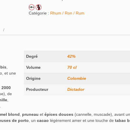
Catégorie :
Rhum / Ron / Rum
Degré
42%
ubis
,
Volume
70 cl
o, et une
Origine
Colombie
e 2000
Producteur
Dictador
se), de
ille
,
.
amel blond
,
pruneau
et
épices douces
(cannelle, muscade), avant un
euses de porto
, un
cacao
légèrement amer et une touche de
tabac 