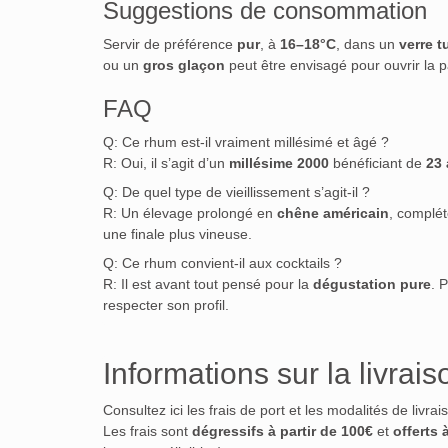
Suggestions de consommation
Servir de préférence
pur
, à
16–18°C
, dans un
verre t
ou un
gros glaçon
peut être envisagé pour ouvrir la 
FAQ
Q: Ce rhum est-il vraiment millésimé et âgé ?
R: Oui, il s’agit d’un
millésime 2000
bénéficiant de
23
Q: De quel type de vieillissement s’agit-il ?
R: Un élevage prolongé en
chêne américain
, complé
une finale plus vineuse.
Q: Ce rhum convient-il aux cocktails ?
R: Il est avant tout pensé pour la
dégustation pure
. 
respecter son profil.
Informations sur la livrais
Consultez ici les frais de port et les modalités de livra
Les frais sont
dégressifs à partir de 100€
et
offerts 