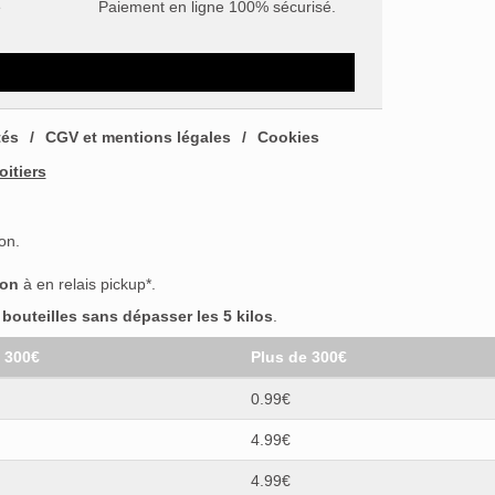
e
Paiement en ligne 100% sécurisé.
tés
CGV et mentions légales
Cookies
oitiers
on.
son
à en relais pickup*.
outeilles sans dépasser les 5 kilos
.
t 300€
Plus de 300€
0.99€
4.99€
4.99€