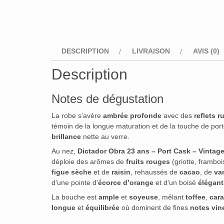
DESCRIPTION
LIVRAISON
AVIS (0)
Description
Notes de dégustation
La robe s’avère
ambrée profonde
avec des
reflets r
témoin de la longue maturation et de la touche de port
brillance
nette au verre.
Au nez,
Dictador Obra 23 ans – Port Cask – Vintag
déploie des arômes de
fruits rouges
(griotte, framboi
figue sèche
et de
raisin
, rehaussés de
cacao
, de
van
d’une pointe d’
écorce d’orange
et d’un boisé
élégant
La bouche est
ample
et
soyeuse
, mêlant
toffee
,
car
longue
et
équilibrée
où dominent de fines
notes vin