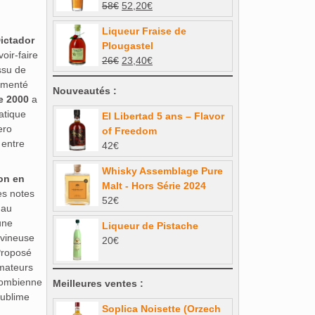
Le
Le
58
€
52,20
€
99€.
84,15€.
prix
prix
Liqueur Fraise de
initial
actuel
ictador
Plougastel
était :
est :
voir‑faire
Le
Le
26
€
23,40
€
58€.
52,20€.
Issu de
prix
prix
rmenté
initial
actuel
Nouveautés :
e 2000
a
était :
est :
atique
El Libertad 5 ans – Flavor
26€.
23,40€.
ero
of Freedom
 entre
42
€
Whisky Assemblage Pure
ion en
Malt - Hors Série 2024
es notes
52
€
 au
une
Liqueur de Pistache
 vineuse
20
€
 Proposé
amateurs
olombienne
Meilleures ventes :
sublime
Soplica Noisette (Orzech