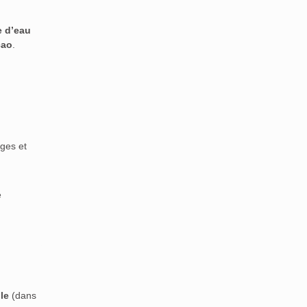
e d’eau
cao
.
uges et
e
le
(dans