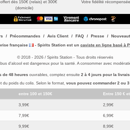
 offert dès 150€ (relais) et 300€
Votre fidélité récompensé
(domicile)
rs
Précommandes
Avis Client
FAQ
Presse
Nouveau
prise française
- Spirits Station est un
caviste en ligne basé à P
© 2018 - 2026 / Spirits Station - Tous droits réservés
abus d'alcool est dangereux pour la santé. A consommer avec modérati
s de 48 heures
ouvrables, comptez ensuite
2 à 4 jours pour la livrai
 du poids du colis. Selon le format,
vous pouvez commander 2 ou 3 b
entre 100 et 150€
Entre 150 € e
3,99€
2,99€
7,99€
6,99€
9,99€
8,99€