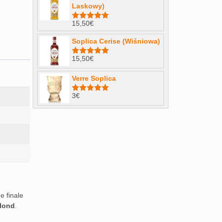
Laskowy)
15,50
€
Note
4.98
sur 5
Soplica Cerise (Wiśniowa)
15,50
€
Note
5.00
sur 5
Verre Soplica
3
€
Note
5.00
sur 5
e finale
blond
.