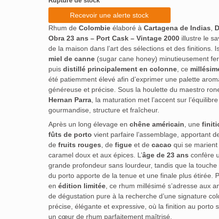
Rupture de stock
Recevoir une alerte stock
Rhum de
Colombie
élaboré à
Cartagena de Indias
,
D
Obra 23 ans – Port Cask – Vintage 2000
illustre le sa
de la maison dans l’art des sélections et des finitions. 
miel de canne
(sugar cane honey) minutieusement fe
puis
distillé principalement en colonne
, ce
millésim
été patiemment élevé afin d’exprimer une palette arom
généreuse et précise. Sous la houlette du maestro ron
Hernan Parra
, la maturation met l’accent sur l’équilibre
gourmandise, structure et fraîcheur.
Après un long élevage en
chêne américain
, une
finit
fûts de porto
vient parfaire l’assemblage, apportant d
de
fruits rouges
, de
figue
et de
cacao
qui se marient
caramel doux et aux épices. L’
âge de 23 ans
confère 
grande profondeur sans lourdeur, tandis que la touche
du porto apporte de la tenue et une finale plus étirée.
en
édition limitée
, ce rhum millésimé s’adresse aux 
de dégustation pure à la recherche d’une signature c
précise, élégante et expressive, où la finition au porto 
un cœur de rhum parfaitement maîtrisé.