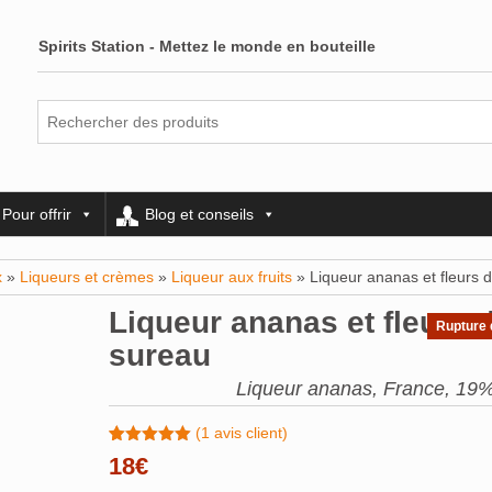
Spirits Station - Mettez le monde en bouteille
Pour offrir
Blog et conseils
x
»
Liqueurs et crèmes
»
Liqueur aux fruits
» Liqueur ananas et fleurs 
Liqueur ananas et fleurs 
Rupture 
sureau
Liqueur ananas, France, 19%
(
1
avis client)
Noté
1
5.00
18
€
sur 5
basé sur