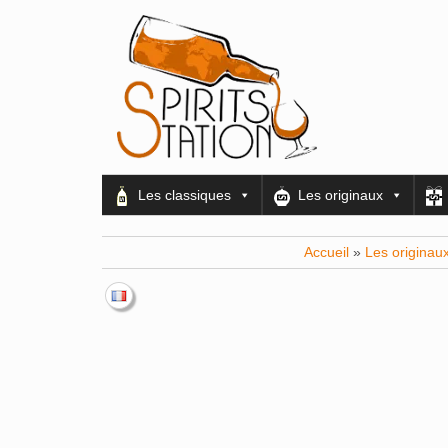
Les classiques
Les originaux
Accueil
»
Les originau