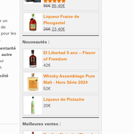
58€.
49,30€.
Le
Le
96
€
86,40
€
Note
5.00
sur 5
prix
prix
Liqueur Fraise de
initial
actuel
r un
Plougastel
était :
est :
t de
Le
Le
26
€
23,40
€
96€.
86,40€.
 pour les
prix
prix
e
.
initial
actuel
Nouveautés :
était :
est :
entarité
El Libertad 5 ans – Flavor
26€.
23,40€.
n
autre
of Freedom
ur
42
€
s.
côté
Whisky Assemblage Pure
Malt - Hors Série 2024
52
€
Liqueur de Pistache
20
€
Meilleures ventes :