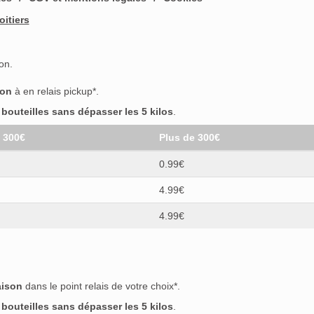
oitiers
on.
son
à en relais pickup*.
outeilles sans dépasser les 5 kilos
.
t 300€
Plus de 300€
0.99€
4.99€
4.99€
aison
dans le point relais de votre choix*.
outeilles sans dépasser les 5 kilos
.