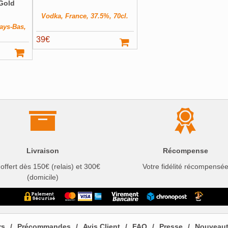
 Gold
Vodka, France, 37.5%, 70cl.
Pays-Bas,
39
€
Livraison
Récompense
 offert dès 150€ (relais) et 300€
Votre fidélité récompensé
(domicile)
rs
Précommandes
Avis Client
FAQ
Presse
Nouveau