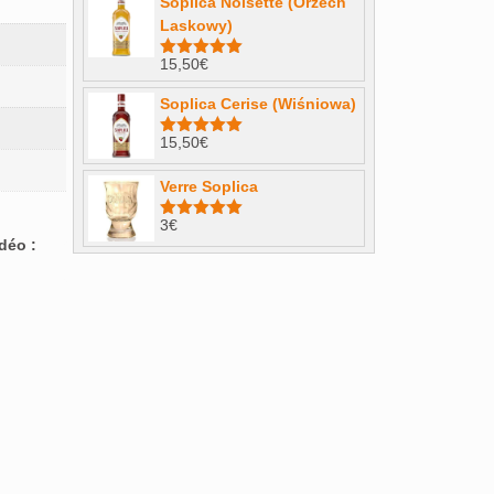
Soplica Noisette (Orzech
Laskowy)
15,50
€
Note
4.98
sur 5
Soplica Cerise (Wiśniowa)
15,50
€
Note
5.00
sur 5
Verre Soplica
3
€
Note
5.00
déo :
sur 5