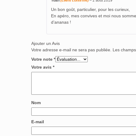
Yoan
(client confirmé)
–
2 août 2019
Un bon goût, particulier, pour les curieux,
En apéro, mes convives et moi nous sommes 
d’ananas !
Ajouter un Avis
Votre adresse e-mail ne sera pas publiée.
Les champs 
Votre note
*
Votre avis
*
Nom
E-mail