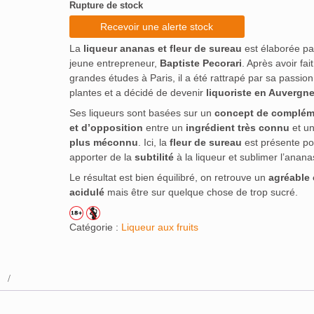
Rupture de stock
notation
client
Recevoir une alerte stock
La
liqueur ananas et fleur de sureau
est élaborée pa
jeune entrepreneur,
Baptiste Pecorari
. Après avoir fai
grandes études à Paris, il a été rattrapé par sa passion
plantes et a décidé de devenir
liquoriste en Auvergn
Ses liqueurs sont basées sur un
concept de complém
et d’opposition
entre un
ingrédient très connu
et u
plus méconnu
. Ici, la
fleur de sureau
est présente po
apporter de la
subtilité
à la liqueur et sublimer l’anana
Le résultat est bien équilibré, on retrouve un
agréable 
acidulé
mais être sur quelque chose de trop sucré.
Catégorie :
Liqueur aux fruits