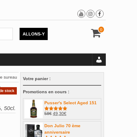
0
ALLONS-Y
de sureau
Votre panier :
de
de stock
Promotions en cours :
Pusser's Select Aged 151
, 50cl.
Le
Le
58
€
49,30
€
Note
5.00
sur 5
prix
prix
Don Julio 70 ème
initial
actuel
anniversaire
était :
est :