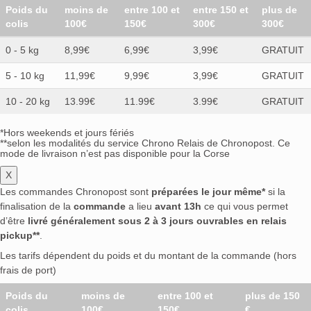
Poids du
moins de
entre 100 et
entre 150 et
plus de
colis
100€
150€
300€
300€
0 - 5 kg
8,99€
6,99€
3,99€
GRATUIT
5 - 10 kg
11,99€
9,99€
3,99€
GRATUIT
10 - 20 kg
13.99€
11.99€
3.99€
GRATUIT
*Hors weekends et jours fériés
**selon les modalités du service Chrono Relais de Chronopost. Ce
mode de livraison n’est pas disponible pour la Corse
X
Les commandes Chronopost sont
préparées le jour même*
si la
finalisation de la
commande
a lieu
avant 13h
ce qui vous permet
d’être
livré généralement sous 2 à 3 jours ouvrables en relais
pickup**
.
Les tarifs dépendent du poids et du montant de la commande (hors
frais de port)
Poids du
moins de
entre 100 et
plus de 150
colis
100€
150€
€