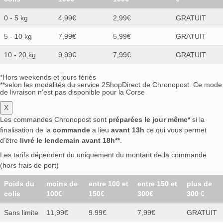
0 - 5 kg
4,99€
2,99€
GRATUIT
5 - 10 kg
7,99€
5,99€
GRATUIT
10 - 20 kg
9,99€
7,99€
GRATUIT
*Hors weekends et jours fériés
**selon les modalités du service 2ShopDirect de Chronopost. Ce mode
de livraison n’est pas disponible pour la Corse
X
Les commandes Chronopost sont
préparées le jour même*
si la
finalisation de la
commande
a lieu
avant 13h
ce qui vous permet
d’être
livré le lendemain avant 18h**
.
Les tarifs dépendent du uniquement du montant de la commande
(hors frais de port)
Poids du
moins de
entre 100 et
entre 150 et
plus de
colis
100€
150€
300€
300 €
Sans limite
11,99€
9.99€
7,99€
GRATUIT