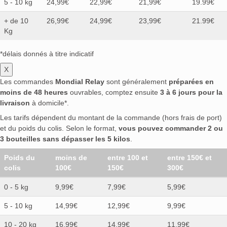
5 - 10 kg
24,99€
22,99€
21,99€
19.99€
+ de 10
26,99€
24,99€
23,99€
21.99€
Kg
*délais donnés à titre indicatif
X
Les commandes
Mondial Relay
sont généralement
préparées en
moins de 48 heures
ouvrables, comptez ensuite
3 à 6 jours pour la
livraison
à domicile*.
Les tarifs dépendent du montant de la commande (hors frais de port)
et du poids du colis. Selon le format,
vous pouvez commander 2 ou
3 bouteilles sans dépasser les 5 kilos
.
Poids du
moins de
entre 100 et
entre 150€ et
colis
100€
150€
300€
0 - 5 kg
9,99€
7,99€
5,99€
5 - 10 kg
14,99€
12,99€
9,99€
10 - 20 kg
16,99€
14,99€
11,99€