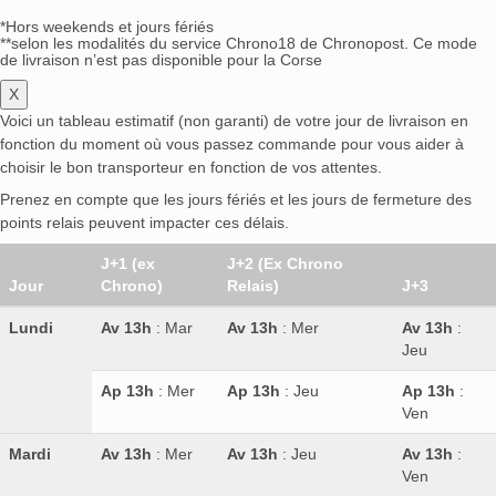
*Hors weekends et jours fériés
**selon les modalités du service Chrono18 de Chronopost. Ce mode
de livraison n’est pas disponible pour la Corse
X
Voici un tableau estimatif (non garanti) de votre jour de livraison en
fonction du moment où vous passez commande pour vous aider à
choisir le bon transporteur en fonction de vos attentes.
Prenez en compte que les jours fériés et les jours de fermeture des
points relais peuvent impacter ces délais.
J+1 (ex
J+2 (Ex Chrono
Jour
Chrono)
Relais)
J+3
Lundi
Av 13h
: Mar
Av 13h
: Mer
Av 13h
:
Jeu
Ap 13h
: Mer
Ap 13h
: Jeu
Ap 13h
:
Ven
Mardi
Av 13h
: Mer
Av 13h
: Jeu
Av 13h
:
Ven