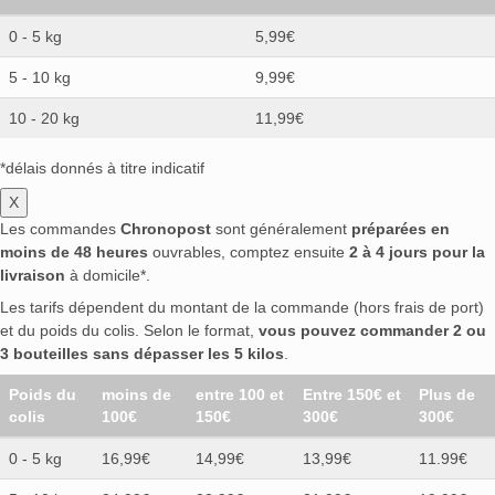
0 - 5 kg
5,99€
5 - 10 kg
9,99€
10 - 20 kg
11,99€
*délais donnés à titre indicatif
X
Les commandes
Chronopost
sont généralement
préparées en
moins de 48 heures
ouvrables, comptez ensuite
2 à 4 jours pour la
livraison
à domicile*.
Les tarifs dépendent du montant de la commande (hors frais de port)
et du poids du colis. Selon le format,
vous pouvez commander 2 ou
3 bouteilles sans dépasser les 5 kilos
.
Poids du
moins de
entre 100 et
Entre 150€ et
Plus de
colis
100€
150€
300€
300€
0 - 5 kg
16,99€
14,99€
13,99€
11.99€