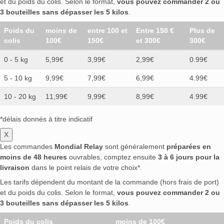
et du poids du colis. Selon le format,
vous pouvez commander 2 ou
3 bouteilles sans dépasser les 5 kilos
.
Poids du
moins de
entre 100 et
Entre 150 €
Plus de
colis
100€
150€
et 300€
300€
0 - 5 kg
5,99€
3,99€
2,99€
0.99€
5 - 10 kg
9,99€
7,99€
6,99€
4.99€
10 - 20 kg
11,99€
9,99€
8,99€
4.99€
*délais donnés à titre indicatif
X
Les commandes
Mondial Relay
sont généralement
préparées en
moins de 48 heures
ouvrables, comptez ensuite
3 à 6 jours pour la
livraison
dans le point relais de votre choix*.
Les tarifs dépendent du montant de la commande (hors frais de port)
et du poids du colis. Selon le format,
vous pouvez commander 2 ou
3 bouteilles sans dépasser les 5 kilos
.
Poids du colis
moins de 100€