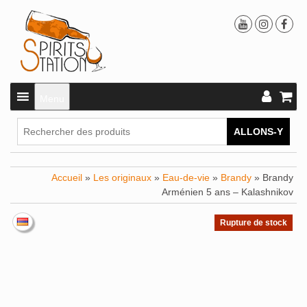
Menu
ALLONS-Y
Accueil
»
Les originaux
»
Eau-de-vie
»
Brandy
» Brandy
Arménien 5 ans – Kalashnikov
Rupture de stock