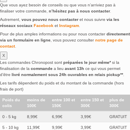
Que vous ayez besoin de conseils ou que vous n’arriviez pas à
finaliser votre commande,
n’hésitez pas à nous contacter
.
Autrement,
vous pouvez nous contacter
et nous suivre
via les
réseaux sociaux
Facebook
et
Instagram
.
Pour de plus amples informations ou pour nous contacter
directement
via un formulaire en ligne
, vous pouvez consulter
notre page de
contact
.
X
Les commandes Chronopost sont
préparées le jour même*
si la
finalisation de la
commande
a lieu
avant 13h
ce qui vous permet
d’être
livré normalement sous 24h ouvrables en relais pickup**
.
Les tarifs dépendent du poids et du montant de la commande (hors
frais de port)
Poids du
moins de
entre 100 et
entre 150 et
plus de
colis
100€
150€
300€
300€
0 - 5 kg
8,99€
6,99€
3,99€
GRATUIT
5 - 10 kg
11,99€
9,99€
3,99€
GRATUIT