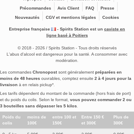
Précommandes
Avis Client
FAQ
Presse
Nouveautés
CGV et mentions légales
Cookies
Entreprise française
- Spirits Station est un
caviste en
ligne basé à Poitiers
© 2018 - 2026 / Spirits Station - Tous droits réservés
L'abus d'alcool est dangereux pour la santé. A consommer avec
modération.
Les commandes
Chronopost
sont généralement
préparées en
moins de 48 heures
ouvrables, comptez ensuite
2 à 4 jours pour la
livraison
à en relais pickup*.
Les tarifs dépendent du montant de la commande (hors frais de port)
et du poids du colis. Selon le format,
vous pouvez commander 2 ou
3 bouteilles sans dépasser les 5 kilos
.
Poids du
moins de
entre 100 et
Entre 150 €
Plus de
colis
100€
150€
et 300€
300€