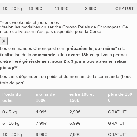
10 - 20 kg
13.99€
11.99€
3.99€
GRATUIT
*Hors weekends et jours fériés
**selon les modalités du service Chrono Relais de Chronopost. Ce
mode de livraison n’est pas disponible pour la Corse
X
Les commandes Chronopost sont
préparées le jour même*
si la
finalisation de la
commande
a lieu
avant 13h
ce qui vous permet
d’être
livré généralement sous 2 à 3 jours ouvrables en relais
pickup**
.
Les tarifs dépendent du poids et du montant de la commande (hors
frais de port)
Poids du
moins de
entre 100 et
plus de 150
colis
100€
150€
€
0 - 5 kg
4,99€
2,99€
GRATUIT
5 - 10 kg
7,99€
5,99€
GRATUIT
10 - 20 kg
9,99€
7,99€
GRATUIT