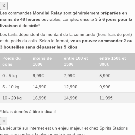
X
Les commandes
Mondial Relay
sont généralement
préparées en
moins de 48 heures
ouvrables, comptez ensuite
3 à 6 jours pour la
livraison
à domicile*.
Les tarifs dépendent du montant de la commande (hors frais de port)
et du poids du colis. Selon le format,
vous pouvez commander 2 ou
3 bouteilles sans dépasser les 5 kilos
.
Poids du
moins de
entre 100 et
entre 150€ et
colis
100€
150€
300€
0 - 5 kg
9,99€
7,99€
5,99€
5 - 10 kg
14,99€
12,99€
9,99€
10 - 20 kg
16,99€
14,99€
11,99€
*délais donnés à titre indicatif
×
La sécurité sur internet est un enjeu majeur et chez Spirits Stations
nous y accordons la plus grande importance.