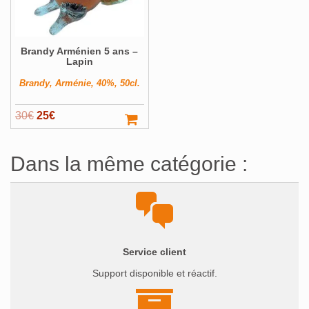
Brandy Arménien 5 ans –
Lapin
Brandy, Arménie, 40%, 50cl.
Le
Le
30
€
25
€
prix
prix
initial
actuel
Dans la même catégorie :
était :
est :
30€.
25€.
Service client
Support disponible et réactif.