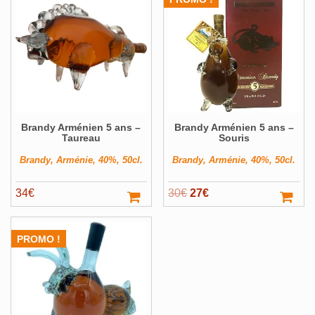
Brandy Arménien 5 ans –
Brandy Arménien 5 ans –
Taureau
Souris
Brandy, Arménie, 40%, 50cl.
Brandy, Arménie, 40%, 50cl.
Le
Le
34
€
30
€
27
€
prix
prix
initial
actuel
PROMO !
était :
est :
30€.
27€.