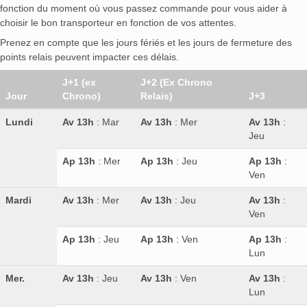
fonction du moment où vous passez commande pour vous aider à
choisir le bon transporteur en fonction de vos attentes.
Prenez en compte que les jours fériés et les jours de fermeture des
points relais peuvent impacter ces délais.
J+1 (ex
J+2 (Ex Chrono
Jour
Chrono)
Relais)
J+3
Lundi
Av 13h
: Mar
Av 13h
: Mer
Av 13h
:
Jeu
Ap 13h
: Mer
Ap 13h
: Jeu
Ap 13h
:
Ven
Mardi
Av 13h
: Mer
Av 13h
: Jeu
Av 13h
:
Ven
Ap 13h
: Jeu
Ap 13h
: Ven
Ap 13h
:
Lun
Mer.
Av 13h
: Jeu
Av 13h
: Ven
Av 13h
:
Lun