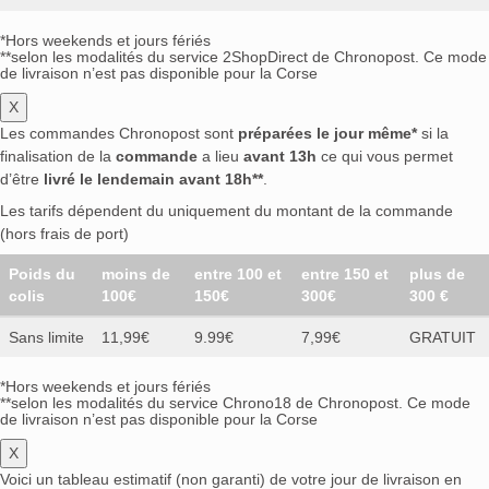
*Hors weekends et jours fériés
**selon les modalités du service 2ShopDirect de Chronopost. Ce mode
de livraison n’est pas disponible pour la Corse
X
Les commandes Chronopost sont
préparées le jour même*
si la
finalisation de la
commande
a lieu
avant 13h
ce qui vous permet
d’être
livré le lendemain avant 18h**
.
Les tarifs dépendent du uniquement du montant de la commande
(hors frais de port)
Poids du
moins de
entre 100 et
entre 150 et
plus de
colis
100€
150€
300€
300 €
Sans limite
11,99€
9.99€
7,99€
GRATUIT
*Hors weekends et jours fériés
**selon les modalités du service Chrono18 de Chronopost. Ce mode
de livraison n’est pas disponible pour la Corse
X
Voici un tableau estimatif (non garanti) de votre jour de livraison en