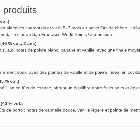
 produits
vol.)
en alambics charentais et vieilli 5–7 mois en petits fûts de chêne, il dé
médaille d’or au San Francisco World Spirits Competition.
46 % vol., 2 ans)
is, aux notes de poivre blanc, banane et vanille, avec une finale mo
)
rement doux, avec des pointes de vanille et de poivre ; idéal en cockta
45 % vol.)
iné 1 an en fûts de cognac, offrant un équilibre entre fruits noirs et épic
(43 % vol.)
fûts de porto ; notes de cannelle douce, vanille légère et pointe de men