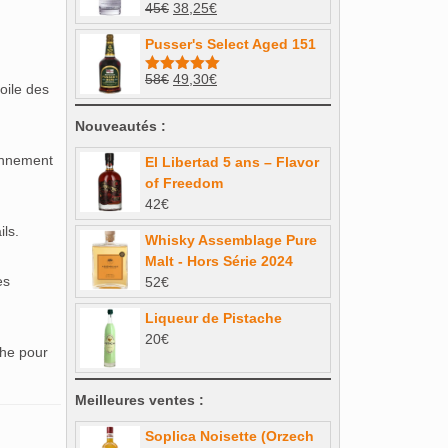
Le
Le
45
€
38,25
€
149€.
126,65€.
prix
prix
Pusser's Select Aged 151
initial
actuel
était :
est :
Le
Le
58
€
49,30
€
Note
5.00
voile des
45€.
38,25€.
sur 5
prix
prix
initial
actuel
Nouveautés :
était :
est :
yennement
El Libertad 5 ans – Flavor
58€.
49,30€.
of Freedom
42
€
ils.
Whisky Assemblage Pure
Malt - Hors Série 2024
es
52
€
Liqueur de Pistache
20
€
the pour
Meilleures ventes :
Soplica Noisette (Orzech