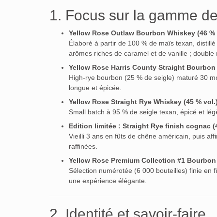
1. Focus sur la gamme de
Yellow Rose Outlaw Bourbon Whiskey (46 % 
Élaboré à partir de 100 % de maïs texan, distillé 
arômes riches de caramel et de vanille ; double 
Yellow Rose Harris County Straight Bourbon (
High-rye bourbon (25 % de seigle) maturé 30 mo
longue et épicée.
Yellow Rose Straight Rye Whiskey (45 % vol.
Small batch à 95 % de seigle texan, épicé et légè
Edition limitée : Straight Rye finish cognac (
Vieilli 3 ans en fûts de chêne américain, puis aff
raffinées.
Yellow Rose Premium Collection #1 Bourbon 
Sélection numérotée (6 000 bouteilles) finie en 
une expérience élégante.
2. Identité et savoir-faire