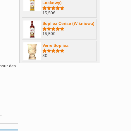
Laskowy)
15,50
€
Note
4.98
sur 5
Soplica Cerise (Wiśniowa)
15,50
€
Note
5.00
sur 5
Verre Soplica
3
€
Note
5.00
sur 5
 pour des
.