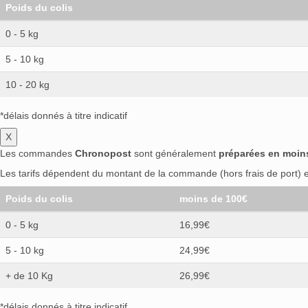
Poids du colis
0 - 5 kg
5 - 10 kg
10 - 20 kg
*délais donnés à titre indicatif
X
Les commandes
Chronopost
sont généralement
préparées en moin
Les tarifs dépendent du montant de la commande (hors frais de port) et
Poids du colis
moins de 100€
0 - 5 kg
16,99€
5 - 10 kg
24,99€
+ de 10 Kg
26,99€
*délais donnés à titre indicatif