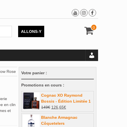
0
ALLONS-Y
llow Rose
Votre panier :
Promotions en cours :
Cognac XO Raymond
erie
Bossis - Édition Limitée 1
e en clin
Le
Le
149
€
126,65
€
nes et
prix
prix
Blanche Armagnac
initial
actuel
Côquetelers
était :
est :