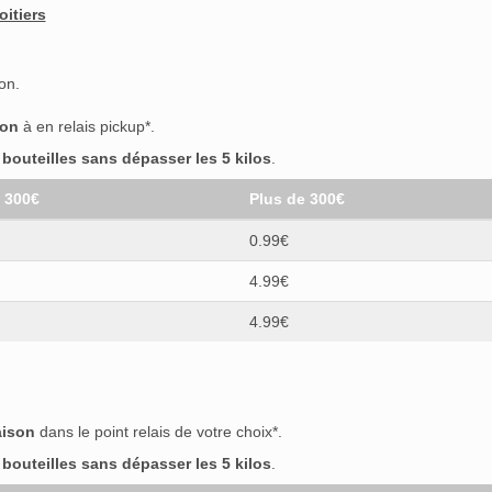
oitiers
on.
son
à en relais pickup*.
outeilles sans dépasser les 5 kilos
.
t 300€
Plus de 300€
0.99€
4.99€
4.99€
aison
dans le point relais de votre choix*.
outeilles sans dépasser les 5 kilos
.