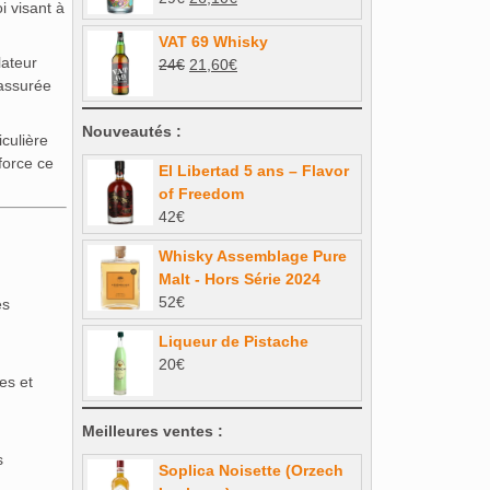
Note
5.00
i visant à
sur 5
prix
prix
VAT 69 Whisky
initial
actuel
lateur
Le
Le
24
€
21,60
€
était :
est :
 assurée
prix
prix
29€.
26,10€.
initial
actuel
Nouveautés :
était :
est :
culière
24€.
21,60€.
force ce
El Libertad 5 ans – Flavor
of Freedom
42
€
Whisky Assemblage Pure
Malt - Hors Série 2024
52
€
es
Liqueur de Pistache
20
€
es et
Meilleures ventes :
s
Soplica Noisette (Orzech