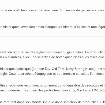
eloppe un profil très concentré, avec une dominance du genièvre et des
s historiques, avec des notes d’angostura bitters, d’épices et une légè
rétation rigoureuse des styles historiques du gin anglais. La production
tion en alambics, avec une sélection de botaniques classiques telles que 
istorique spécifique (London Dry, Old Tom, Navy Strength, etc.), perm
ogie. Cette approche pédagogique et patrimoniale constitue l’un des po
trise technique reconnue, notamment dans l’équilibre des recettes et l
es modernes misant sur des profils très innovants, Gin Lane 1751 priv
e fort, tant dans son storytelling que dans ses choix de production. Ell