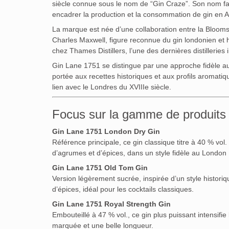
siècle connue sous le nom de “Gin Craze”. Son nom fai
encadrer la production et la consommation de gin en A
La marque est née d’une collaboration entre la
Blooms
Charles Maxwell
, figure reconnue du gin londonien et hé
chez
Thames Distillers
, l’une des dernières distilleri
Gin Lane 1751 se distingue par une approche fidèle au
portée aux recettes historiques et aux profils aromatiq
lien avec le Londres du XVIIIe siècle.
Focus sur la gamme de produits
Gin Lane 1751 London Dry Gin
Référence principale, ce gin classique titre à 40 % vol
d’agrumes et d’épices, dans un style fidèle au London D
Gin Lane 1751 Old Tom Gin
Version légèrement sucrée, inspirée d’un style historiq
d’épices, idéal pour les cocktails classiques.
Gin Lane 1751 Royal Strength Gin
Embouteillé à 47 % vol., ce gin plus puissant intensifi
marquée et une belle longueur.