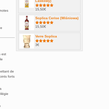
Laskowy)
15,50
€
 notes
Note
4.98
sur 5
Soplica Cerise (Wiśniowa)
15,50
€
re
Note
5.00
sur 5
Verre Soplica
3
€
Note
5.00
sur 5
 est
le
ettant de
ints forts
a
ilégie
e