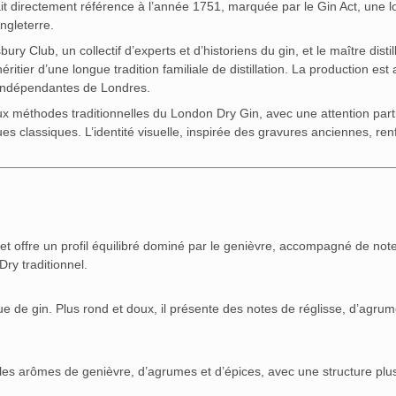
t directement référence à l’année 1751, marquée par le Gin Act, une lo
ngleterre.
bury Club
, un collectif d’experts et d’historiens du gin, et le maître distil
ritier d’une longue tradition familiale de distillation. La production est
es indépendantes de Londres.
x méthodes traditionnelles du London Dry Gin, avec une attention parti
ues classiques. L’identité visuelle, inspirée des gravures anciennes, ren
. et offre un profil équilibré dominé par le genièvre, accompagné de not
ry traditionnel.
ue de gin. Plus rond et doux, il présente des notes de réglisse, d’agrum
e les arômes de genièvre, d’agrumes et d’épices, avec une structure plu