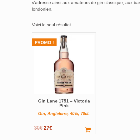
s’adresse ainsi aux amateurs de gin classique, aux bar
londonien.
Voici le seul résultat
PROMO !
Gin Lane 1751 – Victoria
Pink
Gin, Angleterre, 40%, 70cl.
Le
Le
30
€
27
€
prix
prix