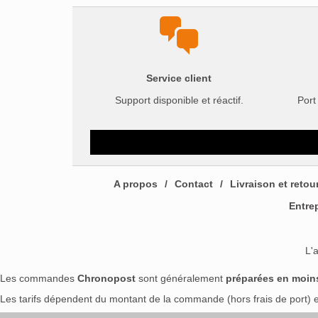
initial
actuel
était :
est :
30€.
27€.
Service client
Support disponible et réactif.
Port
A propos
Contact
Livraison et retou
Entre
L'
Les commandes
Chronopost
sont généralement
préparées en moin
Les tarifs dépendent du montant de la commande (hors frais de port) et