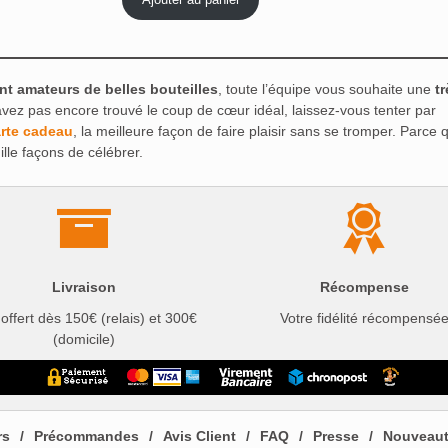
initial
actuel
était :
est :
32€.
28,80€.
t amateurs de belles bouteilles
, toute l’équipe vous souhaite une
tr
’avez pas encore trouvé le coup de cœur idéal, laissez-vous tenter par
rte cadeau
, la meilleure façon de faire plaisir sans se tromper. Parce 
lle façons de célébrer.
Livraison
Récompense
 offert dès 150€ (relais) et 300€
Votre fidélité récompensé
(domicile)
rs
Précommandes
Avis Client
FAQ
Presse
Nouveau