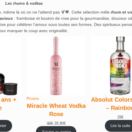
Les rhums & vodkas
e
, même là où on ne l’attend pas 🍹💖. Cette sélection mêle
rhum et v
dacieux
: framboise et bouton de rose pour la gourmandise, douceur cé
stive pour célébrer l’amour sous toutes ses formes. Des spiritueux pens
pour marquer le coup avec originalité.
Produit
Promo
 ans +
Absolut Color
en
Miracle Wheat Vodka
e
– Rainbo
promotion
Rose
28
€
Le
Le
32
€
28,80
€
nier
Lire la suite
prix
prix
Ajouter au panier