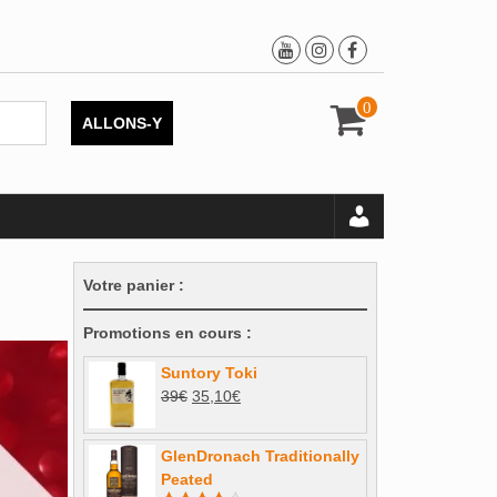
0
ALLONS-Y
Votre panier :
Promotions en cours :
Suntory Toki
Le
Le
39
€
35,10
€
prix
prix
initial
actuel
GlenDronach Traditionally
était :
est :
Peated
39€.
35,10€.