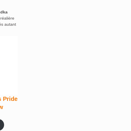
odka
réalière
és autant
s Pride
w