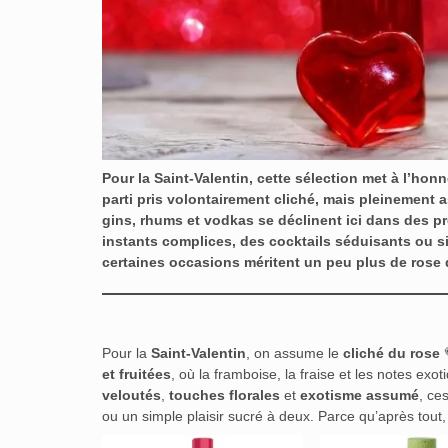
Pour la
Saint-Valentin
, cette sélection met à l’hon
parti pris volontairement
cliché, mais pleinement
gins, rhums et vodkas se déclinent ici dans des pr
instants complices, des cocktails séduisants ou si
certaines occasions méritent un peu plus de rose 
Pour la
Saint-Valentin
, on assume le
cliché du rose

et fruitées
, où la framboise, la fraise et les notes exo
veloutés
,
touches florales
et
exotisme assumé
, ce
ou un simple plaisir sucré à deux. Parce qu’après tout,