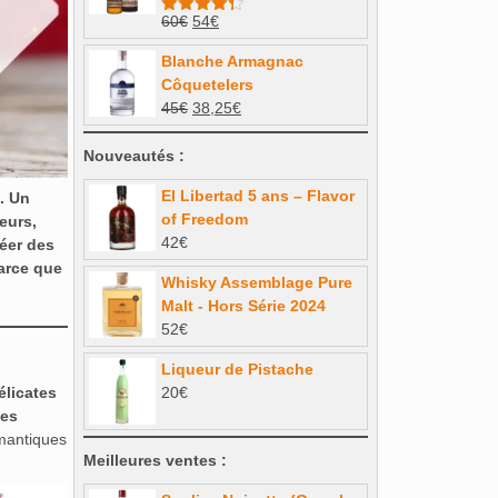
Le
Le
60
€
54
€
Note
4.33
sur 5
prix
prix
Blanche Armagnac
initial
actuel
Côquetelers
était :
est :
Le
Le
45
€
38,25
€
60€.
54€.
prix
prix
initial
actuel
Nouveautés :
était :
est :
El Libertad 5 ans – Flavor
. Un
45€.
38,25€.
of Freedom
eurs,
42
€
éer des
Parce que
Whisky Assemblage Pure
Malt - Hors Série 2024
52
€
Liqueur de Pistache
élicates
20
€
ges
omantiques
Meilleures ventes :