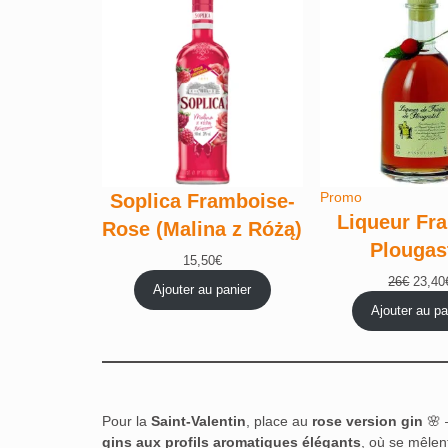
Produit
Promo
Soplica Framboise-
en
Liqueur Fra
Rose (Malina z Różą)
promotion
Plougas
15,50
€
Le
26
€
23,40
Ajouter au panier
prix
Ajouter au pa
initial
était :
26€.
Pour la
Saint-Valentin
, place au
rose version gin
🌸 
gins aux profils aromatiques élégants
, où se mêle