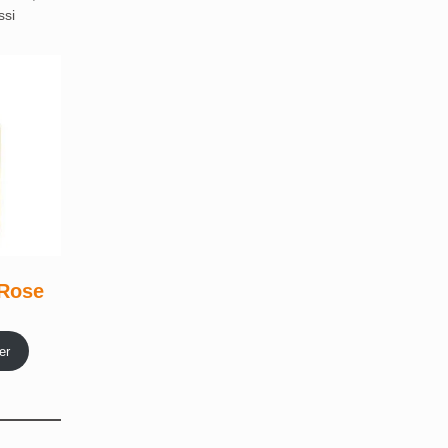
ssi
 Rose
x
er
tuel
 :
€.