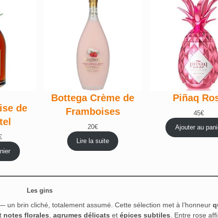
Bottega Crème de
Piñaq Ro
ise de
Framboises
45
€
tel
20
€
Ajouter au pani
Le
€
Lire la suite
prix
nier
actuel
est :
23,40€.
Les gins
— un brin cliché, totalement assumé. Cette sélection met à l’honneur
q
nt
notes florales
,
agrumes délicats
et
épices subtiles
. Entre rose aff