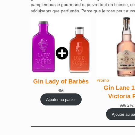
pamplemousse gourmand et poivre tout en finesse, ces 
séduisants que parfumés. Parce que le rose peut aussi
Produit
Promo
Gin Lady of Barbès
en
Gin Lane 1
45
€
promotion
Victoria 
Ajouter au panier
Le
30
€
27
€
prix
p
Ajouter au pa
initia
était
e
30€.