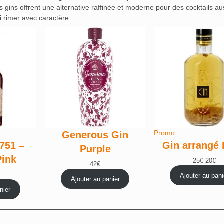
gins offrent une alternative raffinée et moderne pour des cocktails au
 rimer avec caractère.
Produit
Promo
Generous Gin
en
751 –
Gin arrangé
Purple
promotion
Pink
Le
Le
25
€
20
€
42
€
prix
pri
Le
Ajouter au pani
Ajouter au panier
initial
ac
rix
était :
est
nier
l
actuel
25€.
20
 :
st :
27€.