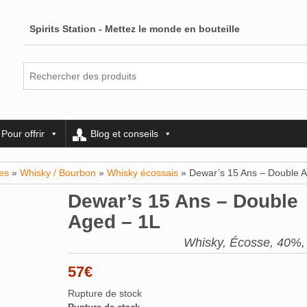
Spirits Station - Mettez le monde en bouteille
Pour offrir
Blog et conseils
es
»
Whisky / Bourbon
»
Whisky écossais
» Dewar’s 15 Ans – Double 
Dewar’s 15 Ans – Double
Aged – 1L
Whisky, Écosse, 40%, 1
57
€
Rupture de stock