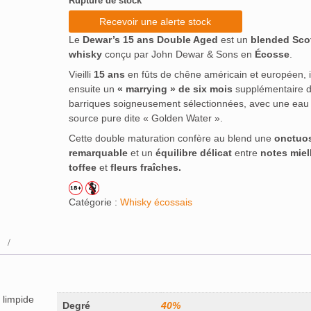
Rupture de stock
Recevoir une alerte stock
Le
Dewar’s 15 ans Double Aged
est un
blended Sco
whisky
conçu par John Dewar & Sons en
Écosse
.
Vieilli
15 ans
en fûts de chêne américain et européen, il
ensuite un
« marrying » de six mois
supplémentaire 
barriques soigneusement sélectionnées, avec une eau
source pure dite « Golden Water ».
Cette double maturation confère au blend une
onctuos
remarquable
et un
équilibre délicat
entre
notes miel
toffee
et
fleurs fraîches.
Catégorie :
Whisky écossais
, limpide
Degré
40%