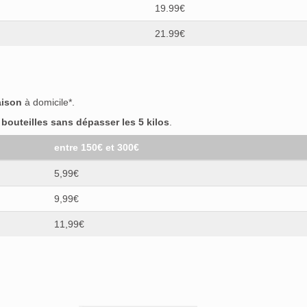
19.99€
21.99€
aison
à domicile*.
outeilles sans dépasser les 5 kilos
.
entre 150€ et 300€
5,99€
9,99€
11,99€