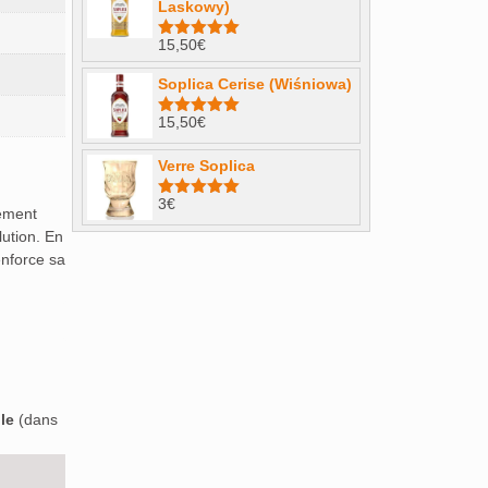
Laskowy)
15,50
€
Note
4.98
sur 5
Soplica Cerise (Wiśniowa)
15,50
€
Note
5.00
sur 5
Verre Soplica
3
€
Note
5.00
lement
sur 5
lution. En
nforce sa
le
(dans