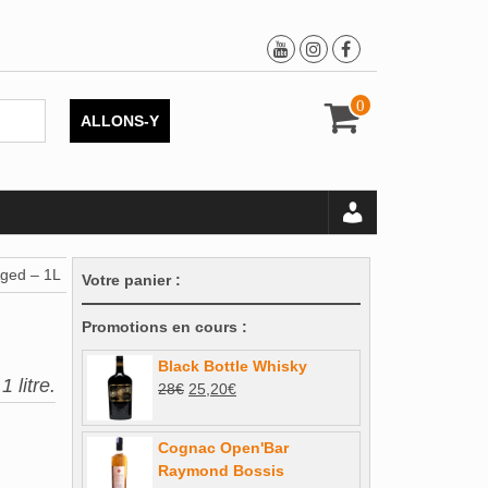
0
ALLONS-Y
Aged – 1L
Votre panier :
Promotions en cours :
Black Bottle Whisky
 litre.
Le
Le
28
€
25,20
€
prix
prix
initial
actuel
Cognac Open'Bar
était :
est :
Raymond Bossis
28€.
25,20€.