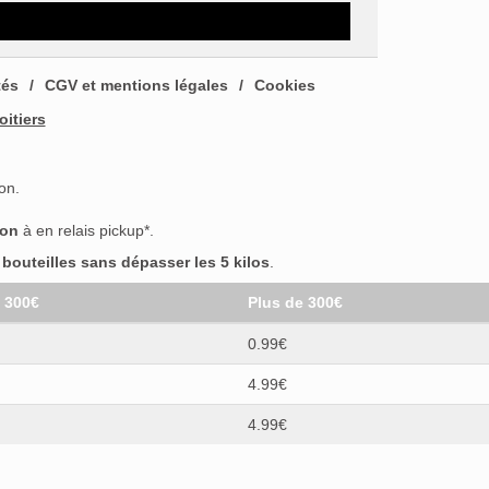
tés
CGV et mentions légales
Cookies
oitiers
on.
son
à en relais pickup*.
outeilles sans dépasser les 5 kilos
.
t 300€
Plus de 300€
0.99€
4.99€
4.99€