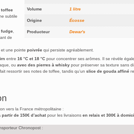
Volume
1 litre
e
toffee
ne subtile
Origine
Écosse
t
fudge
,
Producteur
Dewar's
ant de
et une pointe
poivrée
qui persiste agréablement.
irn
entre
16 °C et 18 °C
pour concentrer ses arômes. Il se révèle éga
taque, ou
avec des pierres à whisky
pour préserver sa texture sans di
fait ressortir ses notes de toffee, tandis qu’un
slice de gouda affiné
re
on
ison vers la France métropolitaine :
à partir de 150€ d’achat
pour les livraisons
en relais et 300€ à domici
nsporteur Chronopost :