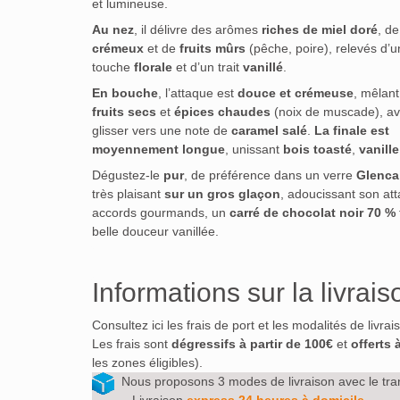
et lumineuse.
Au nez
, il délivre des arômes
riches de miel doré
, d
crémeux
et de
fruits mûrs
(pêche, poire), relevés d’u
touche
florale
et d’un trait
vanillé
.
En bouche
, l’attaque est
douce et crémeuse
, mêlan
fruits secs
et
épices chaudes
(noix de muscade), av
glisser vers une note de
caramel salé
.
La finale est
moyennement longue
, unissant
bois toasté
,
vanille
Dégustez-le
pur
, de préférence dans un verre
Glenca
très plaisant
sur un gros glaçon
, adoucissant son at
accords gourmands, un
carré de chocolat noir 70 %
belle douceur vanillée.
Informations sur la livrais
Consultez ici les frais de port et les modalités de livra
Les frais sont
dégressifs à partir de 100€
et
offerts 
les zones éligibles).
Nous proposons 3 modes de livraison avec le tra