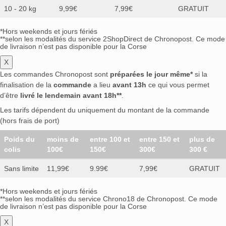
10 - 20 kg
9,99€
7,99€
GRATUIT
*Hors weekends et jours fériés
**selon les modalités du service 2ShopDirect de Chronopost. Ce mode
de livraison n’est pas disponible pour la Corse
X
Les commandes Chronopost sont
préparées le jour même*
si la
finalisation de la
commande
a lieu
avant 13h
ce qui vous permet
d’être
livré le lendemain avant 18h**
.
Les tarifs dépendent du uniquement du montant de la commande
(hors frais de port)
Poids du
moins de
entre 100 et
entre 150 et
plus de
colis
100€
150€
300€
300 €
Sans limite
11,99€
9.99€
7,99€
GRATUIT
*Hors weekends et jours fériés
**selon les modalités du service Chrono18 de Chronopost. Ce mode
de livraison n’est pas disponible pour la Corse
X