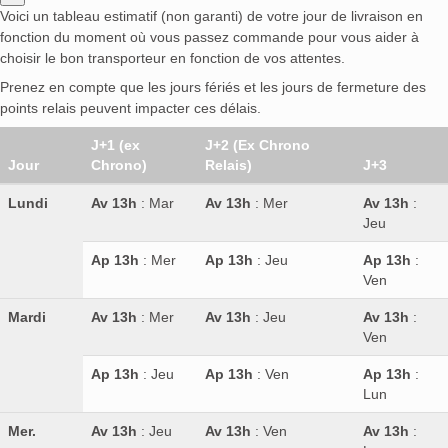
Voici un tableau estimatif (non garanti) de votre jour de livraison en
fonction du moment où vous passez commande pour vous aider à
choisir le bon transporteur en fonction de vos attentes.
Prenez en compte que les jours fériés et les jours de fermeture des
points relais peuvent impacter ces délais.
J+1 (ex
J+2 (Ex Chrono
Jour
Chrono)
Relais)
J+3
Lundi
Av 13h
: Mar
Av 13h
: Mer
Av 13h
:
Jeu
Ap 13h
: Mer
Ap 13h
: Jeu
Ap 13h
:
Ven
Mardi
Av 13h
: Mer
Av 13h
: Jeu
Av 13h
:
Ven
Ap 13h
: Jeu
Ap 13h
: Ven
Ap 13h
:
Lun
Mer.
Av 13h
: Jeu
Av 13h
: Ven
Av 13h
: