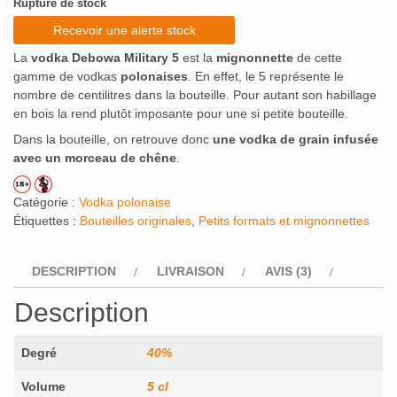
Rupture de stock
notations
client
Recevoir une alerte stock
La
vodka Debowa Military 5
est la
mignonnette
de cette
gamme de vodkas
polonaises
. En effet, le 5 représente le
nombre de centilitres dans la bouteille. Pour autant son habillage
en bois la rend plutôt imposante pour une si petite bouteille.
Dans la bouteille, on retrouve donc
une vodka de grain infusée
avec un morceau de chêne
.
Catégorie :
Vodka polonaise
Étiquettes :
Bouteilles originales
,
Petits formats et mignonnettes
DESCRIPTION
LIVRAISON
AVIS (3)
Description
Degré
40%
Volume
5 cl