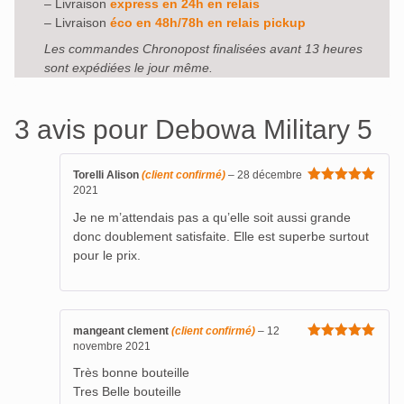
– Livraison
express en 24h en relais
– Livraison
éco en 48h/78h en relais pickup
Les commandes Chronopost finalisées avant 13 heures
sont expédiées le jour même.
3 avis pour
Debowa Military 5
Torelli Alison
(client confirmé)
–
28 décembre
2021
Note
5
sur
5
Je ne m’attendais pas a qu’elle soit aussi grande
donc doublement satisfaite. Elle est superbe surtout
pour le prix.
mangeant clement
(client confirmé)
–
12
novembre 2021
Note
5
sur
5
Très bonne bouteille
Tres Belle bouteille