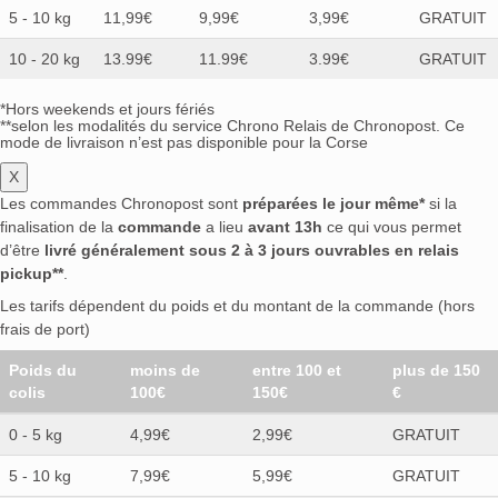
5 - 10 kg
11,99€
9,99€
3,99€
GRATUIT
10 - 20 kg
13.99€
11.99€
3.99€
GRATUIT
*Hors weekends et jours fériés
**selon les modalités du service Chrono Relais de Chronopost. Ce
mode de livraison n’est pas disponible pour la Corse
X
Les commandes Chronopost sont
préparées le jour même*
si la
finalisation de la
commande
a lieu
avant 13h
ce qui vous permet
d’être
livré généralement sous 2 à 3 jours ouvrables en relais
pickup**
.
Les tarifs dépendent du poids et du montant de la commande (hors
frais de port)
Poids du
moins de
entre 100 et
plus de 150
colis
100€
150€
€
0 - 5 kg
4,99€
2,99€
GRATUIT
5 - 10 kg
7,99€
5,99€
GRATUIT