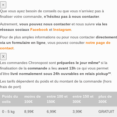
×
Que vous ayez besoin de conseils ou que vous n’arriviez pas à
finaliser votre commande,
n’hésitez pas à nous contacter
.
Autrement,
vous pouvez nous contacter
et nous suivre
via les
réseaux sociaux
Facebook
et
Instagram
.
Pour de plus amples informations ou pour nous contacter
directement
via un formulaire en ligne
, vous pouvez consulter
notre page de
contact
.
X
Les commandes Chronopost sont
préparées le jour même*
si la
finalisation de la
commande
a lieu
avant 13h
ce qui vous permet
d’être
livré normalement sous 24h ouvrables en relais pickup**
.
Les tarifs dépendent du poids et du montant de la commande (hors
frais de port)
Poids du
moins de
entre 100 et
entre 150 et
plus de
colis
100€
150€
300€
300€
0 - 5 kg
8,99€
6,99€
3,99€
GRATUIT