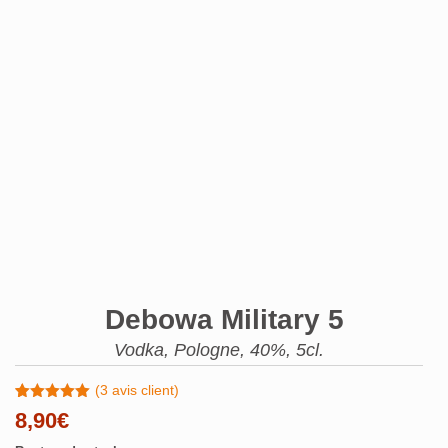
Debowa Military 5
Vodka, Pologne, 40%, 5cl.
(
3
avis client)
Noté
3
5.00
8,90
€
sur 5
basé sur