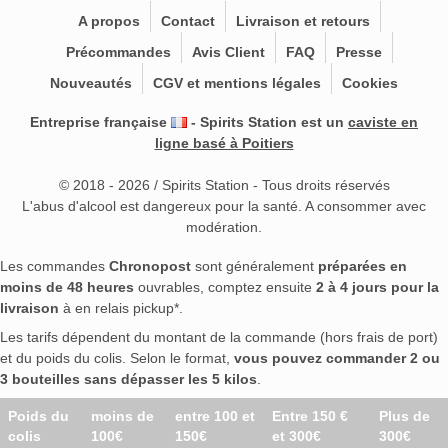
A propos
Contact
Livraison et retours
Précommandes
Avis Client
FAQ
Presse
Nouveautés
CGV et mentions légales
Cookies
Entreprise française
- Spirits Station est un
caviste en
ligne basé à Poitiers
© 2018 - 2026 / Spirits Station - Tous droits réservés
L'abus d'alcool est dangereux pour la santé. A consommer avec
modération.
Les commandes
Chronopost
sont généralement
préparées en
moins de 48 heures
ouvrables, comptez ensuite
2 à 4 jours pour la
livraison
à en relais pickup*.
Les tarifs dépendent du montant de la commande (hors frais de port)
et du poids du colis. Selon le format,
vous pouvez commander 2 ou
3 bouteilles sans dépasser les 5 kilos
.
Poids du
moins de
entre 100 et
Entre 150 €
Plus de
colis
100€
150€
et 300€
300€