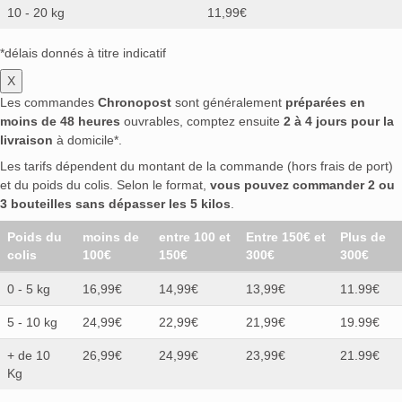
10 - 20 kg
11,99€
*délais donnés à titre indicatif
X
Les commandes
Chronopost
sont généralement
préparées en
moins de 48 heures
ouvrables, comptez ensuite
2 à 4 jours pour la
livraison
à domicile*.
Les tarifs dépendent du montant de la commande (hors frais de port)
et du poids du colis. Selon le format,
vous pouvez commander 2 ou
3 bouteilles sans dépasser les 5 kilos
.
Poids du
moins de
entre 100 et
Entre 150€ et
Plus de
colis
100€
150€
300€
300€
0 - 5 kg
16,99€
14,99€
13,99€
11.99€
5 - 10 kg
24,99€
22,99€
21,99€
19.99€
+ de 10
26,99€
24,99€
23,99€
21.99€
Kg