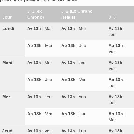
points relais peuvent impacter ces délais.
J+1 (ex
J+2 (Ex Chrono
Jour
Chrono)
Relais)
J+3
Lundi
Av 13h
: Mar
Av 13h
: Mer
Av 13h
:
Jeu
Ap 13h
: Mer
Ap 13h
: Jeu
Ap 13h
:
Ven
Mardi
Av 13h
: Mer
Av 13h
: Jeu
Av 13h
:
Ven
Ap 13h
: Jeu
Ap 13h
: Ven
Ap 13h
:
Lun
Mer.
Av 13h
: Jeu
Av 13h
: Ven
Av 13h
:
Lun
Ap 13h
: Ven
Ap 13h
: Lun
Ap 13h
:
Mar
Jeudi
Av 13h
: Ven
Av 13h
: Lun
Av 13h
: