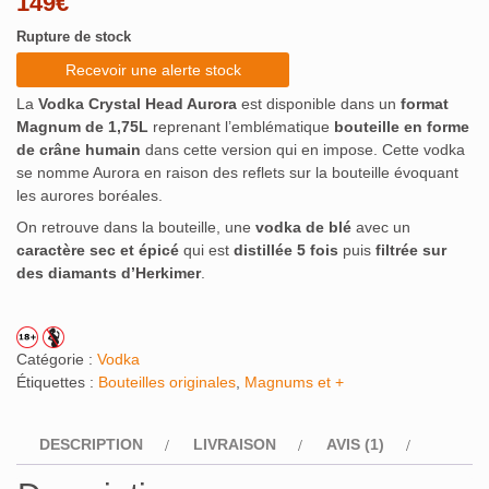
149
€
sur 5
basé sur
Rupture de stock
notation
client
Recevoir une alerte stock
La
Vodka Crystal Head Aurora
est disponible dans un
format
Magnum de 1,75L
reprenant l’emblématique
bouteille en forme
de crâne humain
dans cette version qui en impose. Cette vodka
se nomme Aurora en raison des reflets sur la bouteille évoquant
les aurores boréales.
On retrouve dans la bouteille, une
vodka de blé
avec un
caractère sec et épicé
qui est
distillée 5 fois
puis
filtrée sur
des diamants d’Herkimer
.
Catégorie :
Vodka
Étiquettes :
Bouteilles originales
,
Magnums et +
DESCRIPTION
LIVRAISON
AVIS (1)