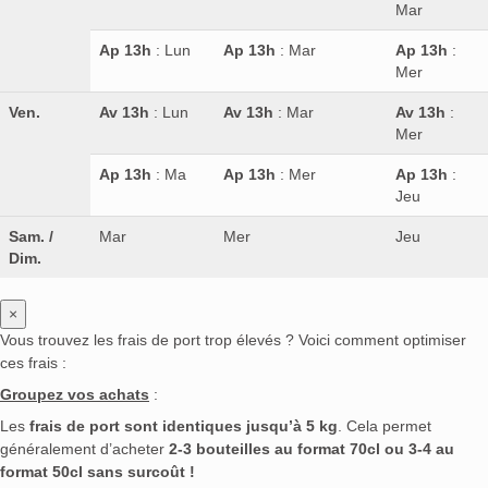
Mar
Ap 13h
: Lun
Ap 13h
: Mar
Ap 13h
:
Mer
Ven.
Av 13h
: Lun
Av 13h
: Mar
Av 13h
:
Mer
Ap 13h
: Ma
Ap 13h
: Mer
Ap 13h
:
Jeu
Sam. /
Mar
Mer
Jeu
Dim.
×
Vous trouvez les frais de port trop élevés ? Voici comment optimiser
ces frais :
Groupez vos achats
:
Les
frais de port sont identiques jusqu’à 5 kg
. Cela permet
généralement d’acheter
2-3 bouteilles au format 70cl ou 3-4 au
format 50cl sans surcoût !