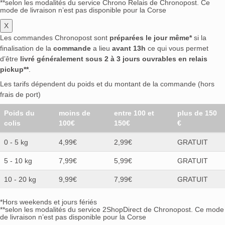
**selon les modalités du service Chrono Relais de Chronopost. Ce
mode de livraison n’est pas disponible pour la Corse
X
Les commandes Chronopost sont
préparées le jour même*
si la
finalisation de la
commande
a lieu
avant 13h
ce qui vous permet
d’être
livré généralement sous 2 à 3 jours ouvrables en relais
pickup**
.
Les tarifs dépendent du poids et du montant de la commande (hors
frais de port)
Poids du
moins de
entre 100 et
plus de 150
colis
100€
150€
€
0 - 5 kg
4,99€
2,99€
GRATUIT
5 - 10 kg
7,99€
5,99€
GRATUIT
10 - 20 kg
9,99€
7,99€
GRATUIT
*Hors weekends et jours fériés
**selon les modalités du service 2ShopDirect de Chronopost. Ce mode
de livraison n’est pas disponible pour la Corse