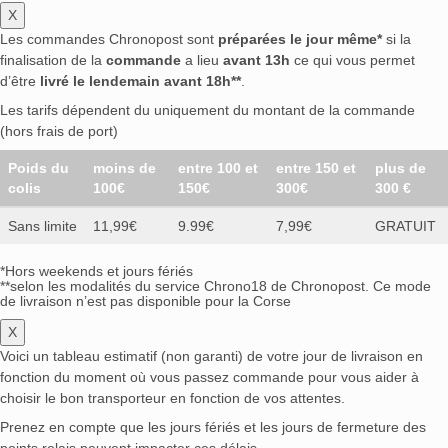
X
Les commandes Chronopost sont
préparées le jour même*
si la
finalisation de la
commande
a lieu
avant 13h
ce qui vous permet
d’être
livré le lendemain avant 18h**
.
Les tarifs dépendent du uniquement du montant de la commande
(hors frais de port)
Poids du
moins de
entre 100 et
entre 150 et
plus de
colis
100€
150€
300€
300 €
Sans limite
11,99€
9.99€
7,99€
GRATUIT
*Hors weekends et jours fériés
**selon les modalités du service Chrono18 de Chronopost. Ce mode
de livraison n’est pas disponible pour la Corse
X
Voici un tableau estimatif (non garanti) de votre jour de livraison en
fonction du moment où vous passez commande pour vous aider à
choisir le bon transporteur en fonction de vos attentes.
Prenez en compte que les jours fériés et les jours de fermeture des