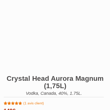
Crystal Head Aurora Magnum
(1,75L)
Vodka, Canada, 40%, 1.75L.
(
1
avis client)
Noté
1
5.00