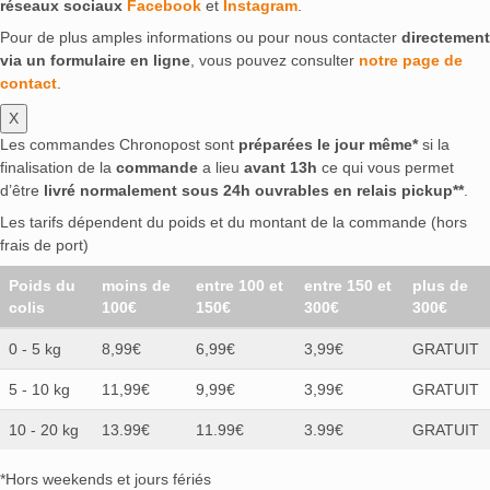
réseaux sociaux
Facebook
et
Instagram
.
Pour de plus amples informations ou pour nous contacter
directement
via un formulaire en ligne
, vous pouvez consulter
notre page de
contact
.
X
Les commandes Chronopost sont
préparées le jour même*
si la
finalisation de la
commande
a lieu
avant 13h
ce qui vous permet
d’être
livré normalement sous 24h ouvrables en relais pickup**
.
Les tarifs dépendent du poids et du montant de la commande (hors
frais de port)
Poids du
moins de
entre 100 et
entre 150 et
plus de
colis
100€
150€
300€
300€
0 - 5 kg
8,99€
6,99€
3,99€
GRATUIT
5 - 10 kg
11,99€
9,99€
3,99€
GRATUIT
10 - 20 kg
13.99€
11.99€
3.99€
GRATUIT
*Hors weekends et jours fériés