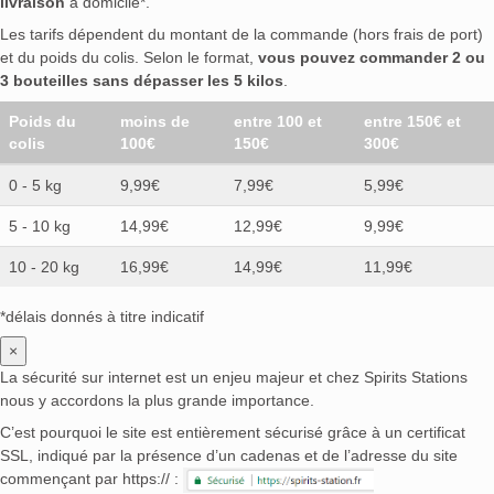
livraison
à domicile*.
Les tarifs dépendent du montant de la commande (hors frais de port)
et du poids du colis. Selon le format,
vous pouvez commander 2 ou
3 bouteilles sans dépasser les 5 kilos
.
Poids du
moins de
entre 100 et
entre 150€ et
colis
100€
150€
300€
0 - 5 kg
9,99€
7,99€
5,99€
5 - 10 kg
14,99€
12,99€
9,99€
10 - 20 kg
16,99€
14,99€
11,99€
*délais donnés à titre indicatif
×
La sécurité sur internet est un enjeu majeur et chez Spirits Stations
nous y accordons la plus grande importance.
C’est pourquoi le site est entièrement sécurisé grâce à un certificat
SSL, indiqué par la présence d’un cadenas et de l’adresse du site
commençant par https:// :