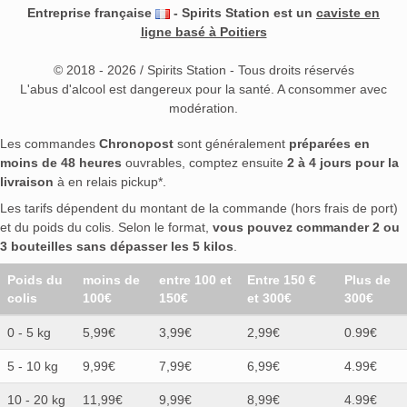
Entreprise française
- Spirits Station est un
caviste en
ligne basé à Poitiers
© 2018 - 2026 / Spirits Station - Tous droits réservés
L'abus d'alcool est dangereux pour la santé. A consommer avec
modération.
Les commandes
Chronopost
sont généralement
préparées en
moins de 48 heures
ouvrables, comptez ensuite
2 à 4 jours pour la
livraison
à en relais pickup*.
Les tarifs dépendent du montant de la commande (hors frais de port)
et du poids du colis. Selon le format,
vous pouvez commander 2 ou
3 bouteilles sans dépasser les 5 kilos
.
Poids du
moins de
entre 100 et
Entre 150 €
Plus de
colis
100€
150€
et 300€
300€
0 - 5 kg
5,99€
3,99€
2,99€
0.99€
5 - 10 kg
9,99€
7,99€
6,99€
4.99€
10 - 20 kg
11,99€
9,99€
8,99€
4.99€