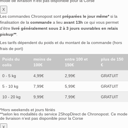
mode de livraison n’est pas disponible pour la Corse
X
Les commandes Chronopost sont
préparées le jour même*
si la
finalisation de la
commande
a lieu
avant 13h
ce qui vous permet
d’être
livré généralement sous 2 à 3 jours ouvrables en relais
pickup**
.
Les tarifs dépendent du poids et du montant de la commande (hors
frais de port)
Poids du
moins de
entre 100 et
plus de 150
colis
100€
150€
€
0 - 5 kg
4,99€
2,99€
GRATUIT
5 - 10 kg
7,99€
5,99€
GRATUIT
10 - 20 kg
9,99€
7,99€
GRATUIT
*Hors weekends et jours fériés
**selon les modalités du service 2ShopDirect de Chronopost. Ce mode
de livraison n’est pas disponible pour la Corse
X