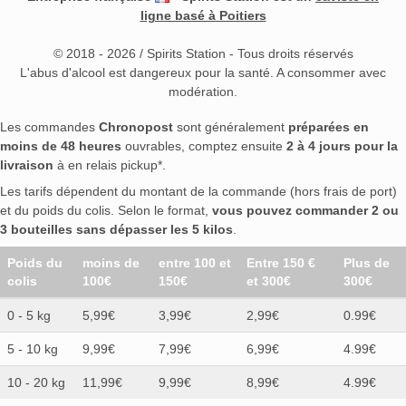
ligne basé à Poitiers
© 2018 - 2026 / Spirits Station - Tous droits réservés
L'abus d'alcool est dangereux pour la santé. A consommer avec
modération.
Les commandes
Chronopost
sont généralement
préparées en
moins de 48 heures
ouvrables, comptez ensuite
2 à 4 jours pour la
livraison
à en relais pickup*.
Les tarifs dépendent du montant de la commande (hors frais de port)
et du poids du colis. Selon le format,
vous pouvez commander 2 ou
3 bouteilles sans dépasser les 5 kilos
.
Poids du
moins de
entre 100 et
Entre 150 €
Plus de
colis
100€
150€
et 300€
300€
0 - 5 kg
5,99€
3,99€
2,99€
0.99€
5 - 10 kg
9,99€
7,99€
6,99€
4.99€
10 - 20 kg
11,99€
9,99€
8,99€
4.99€