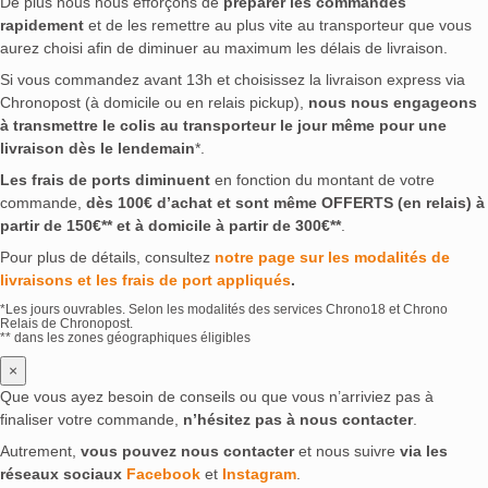
De plus nous nous efforçons de
préparer les commandes
rapidement
et de les remettre au plus vite au transporteur que vous
aurez choisi afin de diminuer au maximum les délais de livraison.
Si vous commandez avant 13h et choisissez la livraison express via
Chronopost (à domicile ou en relais pickup),
nous nous engageons
à transmettre le colis au transporteur le jour même pour une
livraison dès le lendemain
*.
Les frais de ports diminuent
en fonction du montant de votre
commande,
dès 100€ d’achat et sont même OFFERTS (en relais) à
partir de 150€** et à domicile à partir de 300€**
.
Pour plus de détails, consultez
notre page sur les modalités de
livraisons et les frais de port appliqués
.
*Les jours ouvrables. Selon les modalités des services Chrono18 et Chrono
Relais de Chronopost.
** dans les zones géographiques éligibles
×
Que vous ayez besoin de conseils ou que vous n’arriviez pas à
finaliser votre commande,
n’hésitez pas à nous contacter
.
Autrement,
vous pouvez nous contacter
et nous suivre
via les
réseaux sociaux
Facebook
et
Instagram
.