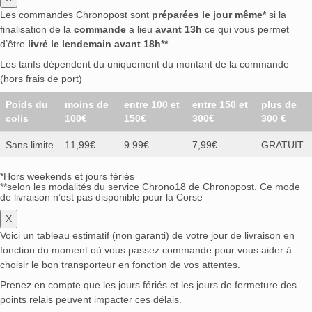
Les commandes Chronopost sont
préparées le jour même*
si la
finalisation de la
commande
a lieu
avant 13h
ce qui vous permet
d’être
livré le lendemain avant 18h**
.
Les tarifs dépendent du uniquement du montant de la commande
(hors frais de port)
Poids du
moins de
entre 100 et
entre 150 et
plus de
colis
100€
150€
300€
300 €
Sans limite
11,99€
9.99€
7,99€
GRATUIT
*Hors weekends et jours fériés
**selon les modalités du service Chrono18 de Chronopost. Ce mode
de livraison n’est pas disponible pour la Corse
X
Voici un tableau estimatif (non garanti) de votre jour de livraison en
fonction du moment où vous passez commande pour vous aider à
choisir le bon transporteur en fonction de vos attentes.
Prenez en compte que les jours fériés et les jours de fermeture des
points relais peuvent impacter ces délais.