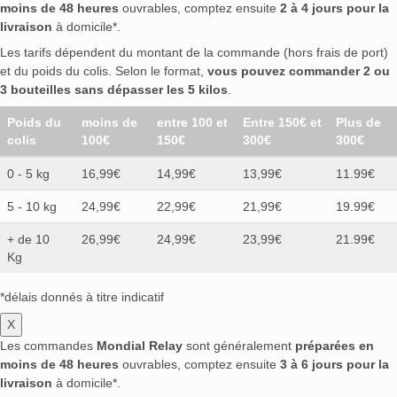
moins de 48 heures
ouvrables, comptez ensuite
2 à 4 jours pour la
livraison
à domicile*.
Les tarifs dépendent du montant de la commande (hors frais de port)
et du poids du colis. Selon le format,
vous pouvez commander 2 ou
3 bouteilles sans dépasser les 5 kilos
.
Poids du
moins de
entre 100 et
Entre 150€ et
Plus de
colis
100€
150€
300€
300€
0 - 5 kg
16,99€
14,99€
13,99€
11.99€
5 - 10 kg
24,99€
22,99€
21,99€
19.99€
+ de 10
26,99€
24,99€
23,99€
21.99€
Kg
*délais donnés à titre indicatif
X
Les commandes
Mondial Relay
sont généralement
préparées en
moins de 48 heures
ouvrables, comptez ensuite
3 à 6 jours pour la
livraison
à domicile*.