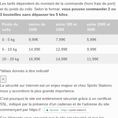
Les tarifs dépendent du montant de la commande (hors frais de port)
et du poids du colis. Selon le format,
vous pouvez commander 2 ou
3 bouteilles sans dépasser les 5 kilos
.
Poids du
moins de
entre 100 et
entre 150€ et
colis
100€
150€
300€
0 - 5 kg
9,99€
7,99€
5,99€
5 - 10 kg
14,99€
12,99€
9,99€
10 - 20 kg
16,99€
14,99€
11,99€
*délais donnés à titre indicatif
×
La sécurité sur internet est un enjeu majeur et chez Spirits Stations
nous y accordons la plus grande importance.
C’est pourquoi le site est entièrement sécurisé grâce à un certificat
SSL, indiqué par la présence d’un cadenas et de l’adresse du site
commençant par https:// :
Ces éléments vous assurent que le site est sécurisé et que les