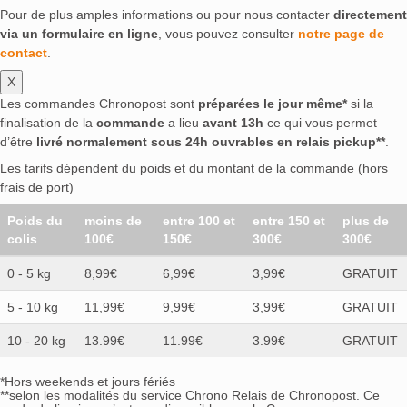
Pour de plus amples informations ou pour nous contacter
directement
via un formulaire en ligne
, vous pouvez consulter
notre page de
contact
.
X
Les commandes Chronopost sont
préparées le jour même*
si la
finalisation de la
commande
a lieu
avant 13h
ce qui vous permet
d’être
livré normalement sous 24h ouvrables en relais pickup**
.
Les tarifs dépendent du poids et du montant de la commande (hors
frais de port)
Poids du
moins de
entre 100 et
entre 150 et
plus de
colis
100€
150€
300€
300€
0 - 5 kg
8,99€
6,99€
3,99€
GRATUIT
5 - 10 kg
11,99€
9,99€
3,99€
GRATUIT
10 - 20 kg
13.99€
11.99€
3.99€
GRATUIT
*Hors weekends et jours fériés
**selon les modalités du service Chrono Relais de Chronopost. Ce