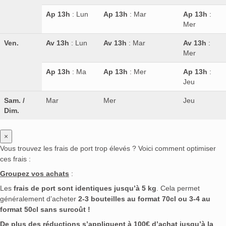
Ap 13h
: Lun
Ap 13h
: Mar
Ap 13h
:
Mer
Ven.
Av 13h
: Lun
Av 13h
: Mar
Av 13h
:
Mer
Ap 13h
: Ma
Ap 13h
: Mer
Ap 13h
:
Jeu
Sam. /
Mar
Mer
Jeu
Dim.
×
Vous trouvez les frais de port trop élevés ? Voici comment optimiser
ces frais :
Groupez vos achats
:
Les
frais de port sont identiques jusqu’à 5 kg
. Cela permet
généralement d’acheter
2-3 bouteilles au format 70cl ou 3-4 au
format 50cl sans surcoût !
De plus des réductions s’appliquent à 100€ d’achat jusqu’à la