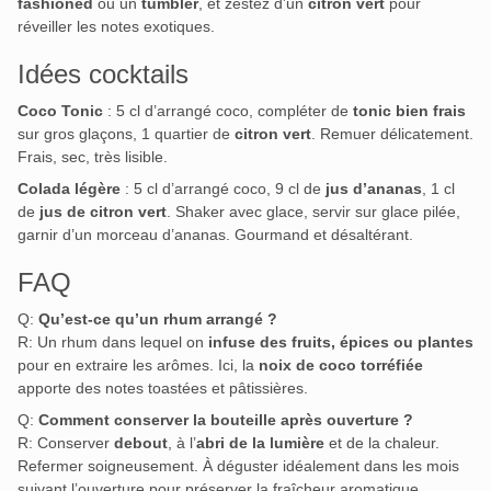
fashioned
ou un
tumbler
, et zestez d’un
citron vert
pour
réveiller les notes exotiques.
Idées cocktails
Coco Tonic
: 5 cl d’arrangé coco, compléter de
tonic bien frais
sur gros glaçons, 1 quartier de
citron vert
. Remuer délicatement.
Frais, sec, très lisible.
Colada légère
: 5 cl d’arrangé coco, 9 cl de
jus d’ananas
, 1 cl
de
jus de citron vert
. Shaker avec glace, servir sur glace pilée,
garnir d’un morceau d’ananas. Gourmand et désaltérant.
FAQ
Q:
Qu’est-ce qu’un rhum arrangé ?
R: Un rhum dans lequel on
infuse des fruits, épices ou plantes
pour en extraire les arômes. Ici, la
noix de coco torréfiée
apporte des notes toastées et pâtissières.
Q:
Comment conserver la bouteille après ouverture ?
R: Conserver
debout
, à l’
abri de la lumière
et de la chaleur.
Refermer soigneusement. À déguster idéalement dans les mois
suivant l’ouverture pour préserver la fraîcheur aromatique.