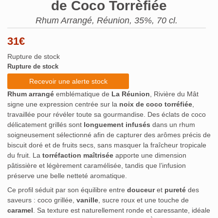
de Coco Torrèfiée
Rhum Arrangé, Réunion, 35%, 70 cl.
31
€
Rupture de stock
Rupture de stock
Recevoir une alerte stock
Rhum arrangé
emblématique de
La Réunion
, Rivière du Mât
signe une expression centrée sur la
noix de coco torréfiée
,
travaillée pour révéler toute sa gourmandise. Des éclats de coco
délicatement grillés sont
longuement infusés
dans un rhum
soigneusement sélectionné afin de capturer des arômes précis de
biscuit doré et de fruits secs, sans masquer la fraîcheur tropicale
du fruit. La
torréfaction maîtrisée
apporte une dimension
pâtissière et légèrement caramélisée, tandis que l’infusion
préserve une belle netteté aromatique.
Ce profil séduit par son équilibre entre
douceur
et
pureté
des
saveurs : coco grillée,
vanille
, sucre roux et une touche de
caramel
. Sa texture est naturellement ronde et caressante, idéale