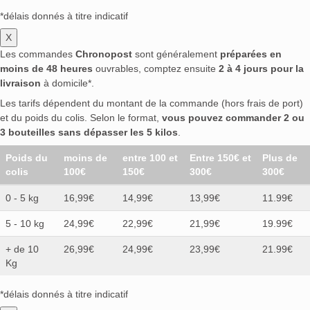
*délais donnés à titre indicatif
X
Les commandes
Chronopost
sont généralement
préparées en
moins de 48 heures
ouvrables, comptez ensuite
2 à 4 jours pour la
livraison
à domicile*.
Les tarifs dépendent du montant de la commande (hors frais de port)
et du poids du colis. Selon le format,
vous pouvez commander 2 ou
3 bouteilles sans dépasser les 5 kilos
.
Poids du
moins de
entre 100 et
Entre 150€ et
Plus de
colis
100€
150€
300€
300€
0 - 5 kg
16,99€
14,99€
13,99€
11.99€
5 - 10 kg
24,99€
22,99€
21,99€
19.99€
+ de 10
26,99€
24,99€
23,99€
21.99€
Kg
*délais donnés à titre indicatif