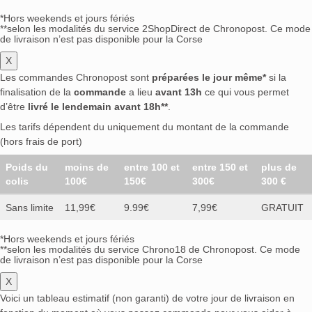
*Hors weekends et jours fériés
**selon les modalités du service 2ShopDirect de Chronopost. Ce mode
de livraison n’est pas disponible pour la Corse
X
Les commandes Chronopost sont
préparées le jour même*
si la
finalisation de la
commande
a lieu
avant 13h
ce qui vous permet
d’être
livré le lendemain avant 18h**
.
Les tarifs dépendent du uniquement du montant de la commande
(hors frais de port)
Poids du
moins de
entre 100 et
entre 150 et
plus de
colis
100€
150€
300€
300 €
Sans limite
11,99€
9.99€
7,99€
GRATUIT
*Hors weekends et jours fériés
**selon les modalités du service Chrono18 de Chronopost. Ce mode
de livraison n’est pas disponible pour la Corse
X
Voici un tableau estimatif (non garanti) de votre jour de livraison en