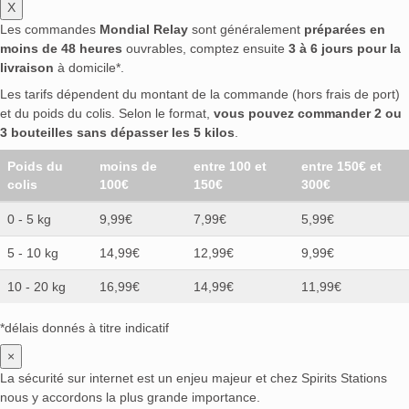
X
Les commandes
Mondial Relay
sont généralement
préparées en
moins de 48 heures
ouvrables, comptez ensuite
3 à 6 jours pour la
livraison
à domicile*.
Les tarifs dépendent du montant de la commande (hors frais de port)
et du poids du colis. Selon le format,
vous pouvez commander 2 ou
3 bouteilles sans dépasser les 5 kilos
.
Poids du
moins de
entre 100 et
entre 150€ et
colis
100€
150€
300€
0 - 5 kg
9,99€
7,99€
5,99€
5 - 10 kg
14,99€
12,99€
9,99€
10 - 20 kg
16,99€
14,99€
11,99€
*délais donnés à titre indicatif
×
La sécurité sur internet est un enjeu majeur et chez Spirits Stations
nous y accordons la plus grande importance.