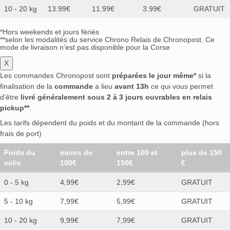
10 - 20 kg
13.99€
11.99€
3.99€
GRATUIT
*Hors weekends et jours fériés
**selon les modalités du service Chrono Relais de Chronopost. Ce
mode de livraison n’est pas disponible pour la Corse
X
Les commandes Chronopost sont
préparées le jour même*
si la
finalisation de la
commande
a lieu
avant 13h
ce qui vous permet
d’être
livré généralement sous 2 à 3 jours ouvrables en relais
pickup**
.
Les tarifs dépendent du poids et du montant de la commande (hors
frais de port)
Poids du
moins de
entre 100 et
plus de 150
colis
100€
150€
€
0 - 5 kg
4,99€
2,99€
GRATUIT
5 - 10 kg
7,99€
5,99€
GRATUIT
10 - 20 kg
9,99€
7,99€
GRATUIT