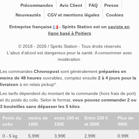
Précommandes
Avis Client
FAQ
Presse
Nouveautés
CGV et mentions légales
Cookies
Entreprise française
- Spirits Station est un
caviste en
ligne basé à Poitiers
© 2018 - 2026 / Spirits Station - Tous droits réservés
L'abus d'alcool est dangereux pour la santé. A consommer avec
modération.
Les commandes
Chronopost
sont généralement
préparées en
moins de 48 heures
ouvrables, comptez ensuite
2 à 4 jours pour la
livraison
à en relais pickup*.
Les tarifs dépendent du montant de la commande (hors frais de port)
et du poids du colis. Selon le format,
vous pouvez commander 2 ou
3 bouteilles sans dépasser les 5 kilos
.
Poids du
moins de
entre 100 et
Entre 150 €
Plus de
colis
100€
150€
et 300€
300€
0 - 5 kg
5,99€
3,99€
2,99€
0.99€