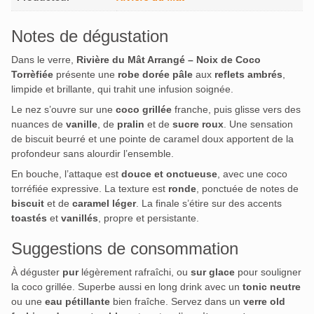
Notes de dégustation
Dans le verre,
Rivière du Mât Arrangé – Noix de Coco
Torrèfiée
présente une
robe dorée pâle
aux
reflets ambrés
,
limpide et brillante, qui trahit une infusion soignée.
Le nez s’ouvre sur une
coco grillée
franche, puis glisse vers des
nuances de
vanille
, de
pralin
et de
sucre roux
. Une sensation
de biscuit beurré et une pointe de caramel doux apportent de la
profondeur sans alourdir l’ensemble.
En bouche, l’attaque est
douce et onctueuse
, avec une coco
torréfiée expressive. La texture est
ronde
, ponctuée de notes de
biscuit
et de
caramel léger
. La finale s’étire sur des accents
toastés
et
vanillés
, propre et persistante.
Suggestions de consommation
À déguster
pur
légèrement rafraîchi, ou
sur glace
pour souligner
la coco grillée. Superbe aussi en long drink avec un
tonic neutre
ou une
eau pétillante
bien fraîche. Servez dans un
verre old