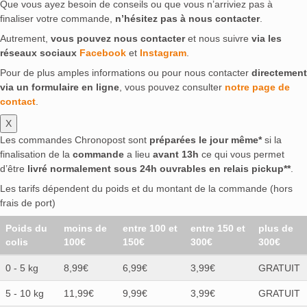
Que vous ayez besoin de conseils ou que vous n’arriviez pas à
finaliser votre commande,
n’hésitez pas à nous contacter
.
Autrement,
vous pouvez nous contacter
et nous suivre
via les
réseaux sociaux
Facebook
et
Instagram
.
Pour de plus amples informations ou pour nous contacter
directement
via un formulaire en ligne
, vous pouvez consulter
notre page de
contact
.
X
Les commandes Chronopost sont
préparées le jour même*
si la
finalisation de la
commande
a lieu
avant 13h
ce qui vous permet
d’être
livré normalement sous 24h ouvrables en relais pickup**
.
Les tarifs dépendent du poids et du montant de la commande (hors
frais de port)
Poids du
moins de
entre 100 et
entre 150 et
plus de
colis
100€
150€
300€
300€
0 - 5 kg
8,99€
6,99€
3,99€
GRATUIT
5 - 10 kg
11,99€
9,99€
3,99€
GRATUIT