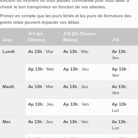
fonction du moment où vous passez commande pour vous aider à
choisir le bon transporteur en fonction de vos attentes.
Prenez en compte que les jours fériés et les jours de fermeture des
points relais peuvent impacter ces délais.
J+1 (ex
J+2 (Ex Chrono
Jour
Chrono)
Relais)
J+3
Lundi
Av 13h
: Mar
Av 13h
: Mer
Av 13h
:
Jeu
Ap 13h
: Mer
Ap 13h
: Jeu
Ap 13h
:
Ven
Mardi
Av 13h
: Mer
Av 13h
: Jeu
Av 13h
:
Ven
Ap 13h
: Jeu
Ap 13h
: Ven
Ap 13h
:
Lun
Mer.
Av 13h
: Jeu
Av 13h
: Ven
Av 13h
:
Lun