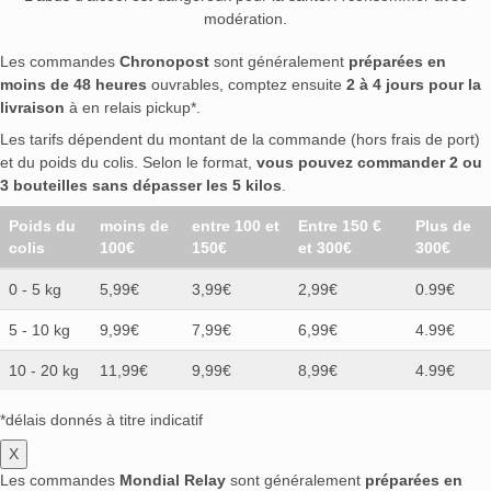
modération.
Les commandes
Chronopost
sont généralement
préparées en
moins de 48 heures
ouvrables, comptez ensuite
2 à 4 jours pour la
livraison
à en relais pickup*.
Les tarifs dépendent du montant de la commande (hors frais de port)
et du poids du colis. Selon le format,
vous pouvez commander 2 ou
3 bouteilles sans dépasser les 5 kilos
.
Poids du
moins de
entre 100 et
Entre 150 €
Plus de
colis
100€
150€
et 300€
300€
0 - 5 kg
5,99€
3,99€
2,99€
0.99€
5 - 10 kg
9,99€
7,99€
6,99€
4.99€
10 - 20 kg
11,99€
9,99€
8,99€
4.99€
*délais donnés à titre indicatif
X
Les commandes
Mondial Relay
sont généralement
préparées en