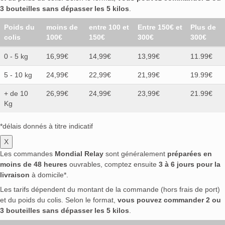
3 bouteilles sans dépasser les 5 kilos
.
Poids du
moins de
entre 100 et
Entre 150€ et
Plus de
colis
100€
150€
300€
300€
0 - 5 kg
16,99€
14,99€
13,99€
11.99€
5 - 10 kg
24,99€
22,99€
21,99€
19.99€
+ de 10
26,99€
24,99€
23,99€
21.99€
Kg
*délais donnés à titre indicatif
X
Les commandes
Mondial Relay
sont généralement
préparées en
moins de 48 heures
ouvrables, comptez ensuite
3 à 6 jours pour la
livraison
à domicile*.
Les tarifs dépendent du montant de la commande (hors frais de port)
et du poids du colis. Selon le format,
vous pouvez commander 2 ou
3 bouteilles sans dépasser les 5 kilos
.