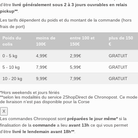
d’être
livré généralement sous 2 à 3 jours ouvrables en relais
pickup**
.
Les tarifs dépendent du poids et du montant de la commande (hors
frais de port)
Poids du
moins de
entre 100 et
plus de 150
colis
100€
150€
€
0 - 5 kg
4,99€
2,99€
GRATUIT
5 - 10 kg
7,99€
5,99€
GRATUIT
10 - 20 kg
9,99€
7,99€
GRATUIT
*Hors weekends et jours fériés
**selon les modalités du service 2ShopDirect de Chronopost. Ce mode
de livraison n’est pas disponible pour la Corse
X
Les commandes Chronopost sont
préparées le jour même*
si la
finalisation de la
commande
a lieu
avant 13h
ce qui vous permet
d’être
livré le lendemain avant 18h**
.