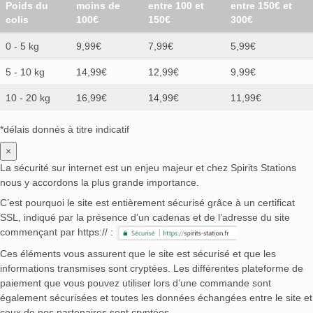
Poids du
moins de
entre 100 et
entre 150€ et
colis
100€
150€
300€
0 - 5 kg
9,99€
7,99€
5,99€
5 - 10 kg
14,99€
12,99€
9,99€
10 - 20 kg
16,99€
14,99€
11,99€
*délais donnés à titre indicatif
×
La sécurité sur internet est un enjeu majeur et chez Spirits Stations
nous y accordons la plus grande importance.
C’est pourquoi le site est entièrement sécurisé grâce à un certificat
SSL, indiqué par la présence d’un cadenas et de l’adresse du site
commençant par https:// :
Ces éléments vous assurent que le site est sécurisé et que les
informations transmises sont cryptées. Les différentes plateforme de
paiement que vous pouvez utiliser lors d’une commande sont
également sécurisées et toutes les données échangées entre le site et
ceux de nos partenaires sont cryptées.