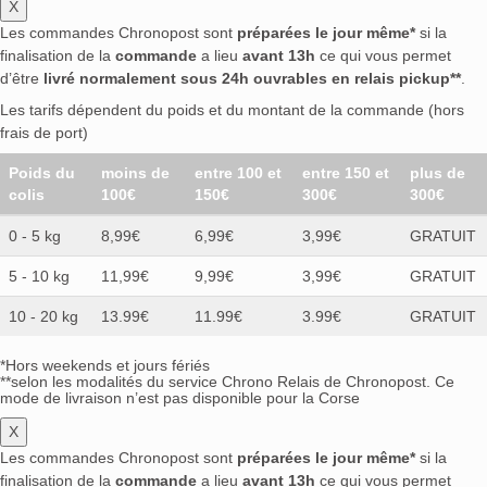
X
Les commandes Chronopost sont
préparées le jour même*
si la
finalisation de la
commande
a lieu
avant 13h
ce qui vous permet
d’être
livré normalement sous 24h ouvrables en relais pickup**
.
Les tarifs dépendent du poids et du montant de la commande (hors
frais de port)
Poids du
moins de
entre 100 et
entre 150 et
plus de
colis
100€
150€
300€
300€
0 - 5 kg
8,99€
6,99€
3,99€
GRATUIT
5 - 10 kg
11,99€
9,99€
3,99€
GRATUIT
10 - 20 kg
13.99€
11.99€
3.99€
GRATUIT
*Hors weekends et jours fériés
**selon les modalités du service Chrono Relais de Chronopost. Ce
mode de livraison n’est pas disponible pour la Corse
X
Les commandes Chronopost sont
préparées le jour même*
si la
finalisation de la
commande
a lieu
avant 13h
ce qui vous permet