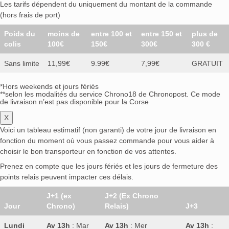
Les tarifs dépendent du uniquement du montant de la commande
(hors frais de port)
Poids du
moins de
entre 100 et
entre 150 et
plus de
colis
100€
150€
300€
300 €
Sans limite
11,99€
9.99€
7,99€
GRATUIT
*Hors weekends et jours fériés
**selon les modalités du service Chrono18 de Chronopost. Ce mode
de livraison n’est pas disponible pour la Corse
X
Voici un tableau estimatif (non garanti) de votre jour de livraison en
fonction du moment où vous passez commande pour vous aider à
choisir le bon transporteur en fonction de vos attentes.
Prenez en compte que les jours fériés et les jours de fermeture des
points relais peuvent impacter ces délais.
J+1 (ex
J+2 (Ex Chrono
Jour
Chrono)
Relais)
J+3
Lundi
Av 13h
: Mar
Av 13h
: Mer
Av 13h
: