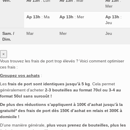
Ven.
Av 13h
: Lun
Av 13h
: Mar
Av 13h
:
Mer
Ap 13h
: Ma
Ap 13h
: Mer
Ap 13h
:
Jeu
Sam. /
Mar
Mer
Jeu
Dim.
×
Vous trouvez les frais de port trop élevés ? Voici comment optimiser
ces frais :
Groupez vos achats
:
Les
frais de port sont identiques jusqu’à 5 kg
. Cela permet
généralement d’acheter
2-3 bouteilles au format 70cl ou 3-4 au
format 50cl sans surcoût !
De plus des réductions s’appliquent à 100€ d’achat jusqu’à la
gratuité* des frais de port dès 150€ d’achat en relais et 300€ à
domicile !
D’une manière générale,
plus vous prenez de bouteilles, plus les