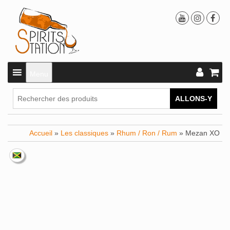
Menu
ALLONS-Y
Accueil
»
Les classiques
»
Rhum / Ron / Rum
» Mezan XO