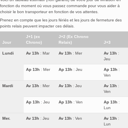
fonction du moment où vous passez commande pour vous aider à
choisir le bon transporteur en fonction de vos attentes.
Prenez en compte que les jours fériés et les jours de fermeture des
points relais peuvent impacter ces délais.
J+1 (ex
J+2 (Ex Chrono
Jour
Chrono)
Relais)
J+3
Lundi
Av 13h
: Mar
Av 13h
: Mer
Av 13h
:
Jeu
Ap 13h
: Mer
Ap 13h
: Jeu
Ap 13h
:
Ven
Mardi
Av 13h
: Mer
Av 13h
: Jeu
Av 13h
:
Ven
Ap 13h
: Jeu
Ap 13h
: Ven
Ap 13h
:
Lun
Mer.
Av 13h
: Jeu
Av 13h
: Ven
Av 13h
:
Lun