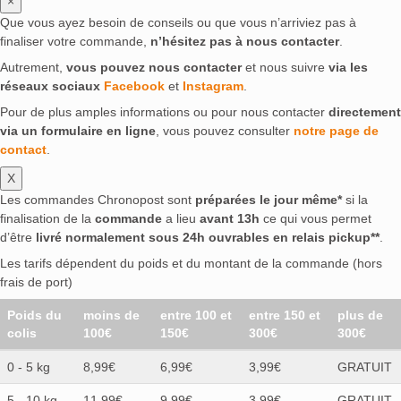
×
Que vous ayez besoin de conseils ou que vous n’arriviez pas à
finaliser votre commande,
n’hésitez pas à nous contacter
.
Autrement,
vous pouvez nous contacter
et nous suivre
via les
réseaux sociaux
Facebook
et
Instagram
.
Pour de plus amples informations ou pour nous contacter
directement
via un formulaire en ligne
, vous pouvez consulter
notre page de
contact
.
X
Les commandes Chronopost sont
préparées le jour même*
si la
finalisation de la
commande
a lieu
avant 13h
ce qui vous permet
d’être
livré normalement sous 24h ouvrables en relais pickup**
.
Les tarifs dépendent du poids et du montant de la commande (hors
frais de port)
Poids du
moins de
entre 100 et
entre 150 et
plus de
colis
100€
150€
300€
300€
0 - 5 kg
8,99€
6,99€
3,99€
GRATUIT
5 - 10 kg
11,99€
9,99€
3,99€
GRATUIT