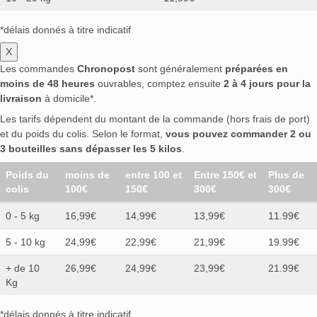
*délais donnés à titre indicatif
X
Les commandes
Chronopost
sont généralement
préparées en
moins de 48 heures
ouvrables, comptez ensuite
2 à 4 jours pour la
livraison
à domicile*.
Les tarifs dépendent du montant de la commande (hors frais de port)
et du poids du colis. Selon le format,
vous pouvez commander 2 ou
3 bouteilles sans dépasser les 5 kilos
.
Poids du
moins de
entre 100 et
Entre 150€ et
Plus de
colis
100€
150€
300€
300€
0 - 5 kg
16,99€
14,99€
13,99€
11.99€
5 - 10 kg
24,99€
22,99€
21,99€
19.99€
+ de 10
26,99€
24,99€
23,99€
21.99€
Kg
*délais donnés à titre indicatif