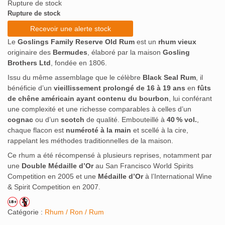
Rupture de stock
Rupture de stock
Recevoir une alerte stock
Le
Goslings Family Reserve Old Rum
est un
rhum vieux
originaire des
Bermudes
, élaboré par la maison
Gosling
Brothers Ltd
, fondée en 1806.
Issu du même assemblage que le célèbre
Black Seal Rum
, il
bénéficie d’un
vieillissement prolongé de 16 à 19 ans
en
fûts
de chêne américain ayant contenu du bourbon
, lui conférant
une complexité et une richesse comparables à celles d’un
cognac
ou d’un
scotch
de qualité. Embouteillé à
40 % vol.
,
chaque flacon est
numéroté à la main
et scellé à la cire,
rappelant les méthodes traditionnelles de la maison.
Ce rhum a été récompensé à plusieurs reprises, notamment par
une
Double Médaille d’Or
au San Francisco World Spirits
Competition en 2005 et une
Médaille d’Or
à l’International Wine
& Spirit Competition en 2007.
Catégorie :
Rhum / Ron / Rum