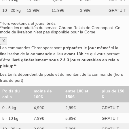
10 - 20 kg
13.99€
11.99€
3.99€
GRATUIT
*Hors weekends et jours fériés
**selon les modalités du service Chrono Relais de Chronopost. Ce
mode de livraison n’est pas disponible pour la Corse
X
Les commandes Chronopost sont
préparées le jour même*
si la
finalisation de la
commande
a lieu
avant 13h
ce qui vous permet
d’être
livré généralement sous 2 à 3 jours ouvrables en relais
pickup**
.
Les tarifs dépendent du poids et du montant de la commande (hors
frais de port)
Poids du
moins de
entre 100 et
plus de 150
colis
100€
150€
€
0 - 5 kg
4,99€
2,99€
GRATUIT
5 - 10 kg
7,99€
5,99€
GRATUIT
10 - 20 kg
9,99€
7,99€
GRATUIT