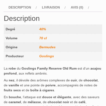
DESCRIPTION
LIVRAISON
AVIS (0)
Description
Degré
40%
Volume
70 cl
Origine
Bermudes
Producteur
Goslings
La
robe
du
Goslings Family Reserve Old Rum
est d’un
acajou
profond
, aux reflets ambrés.
Au
nez
, il dévoile des arômes complexes de
cuir
, de
chocolat
,
de
vanille
et une pointe de
poivre
, accompagnés de notes de
fruits secs
et de
boîte à cigares
.
En
bouche
, l’attaque est
douce et élégante
, avec des saveurs
de
caramel
, de
mélasse
, de
chocolat noir
et de
café
,