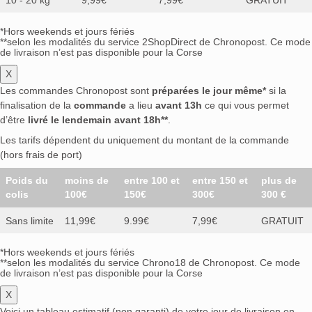
*Hors weekends et jours fériés
**selon les modalités du service 2ShopDirect de Chronopost. Ce mode
de livraison n’est pas disponible pour la Corse
X
Les commandes Chronopost sont
préparées le jour même*
si la
finalisation de la
commande
a lieu
avant 13h
ce qui vous permet
d’être
livré le lendemain avant 18h**
.
Les tarifs dépendent du uniquement du montant de la commande
(hors frais de port)
Poids du
moins de
entre 100 et
entre 150 et
plus de
colis
100€
150€
300€
300 €
Sans limite
11,99€
9.99€
7,99€
GRATUIT
*Hors weekends et jours fériés
**selon les modalités du service Chrono18 de Chronopost. Ce mode
de livraison n’est pas disponible pour la Corse
X
Voici un tableau estimatif (non garanti) de votre jour de livraison en