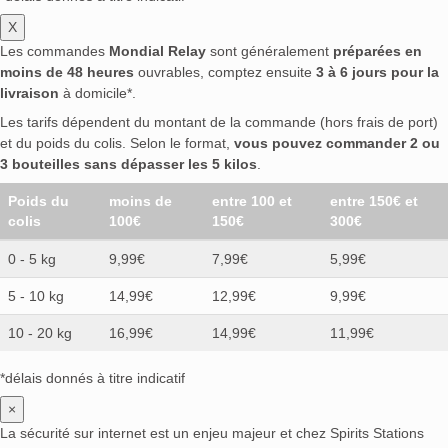
X
Les commandes
Mondial Relay
sont généralement
préparées en
moins de 48 heures
ouvrables, comptez ensuite
3 à 6 jours pour la
livraison
à domicile*.
Les tarifs dépendent du montant de la commande (hors frais de port)
et du poids du colis. Selon le format,
vous pouvez commander 2 ou
3 bouteilles sans dépasser les 5 kilos
.
Poids du
moins de
entre 100 et
entre 150€ et
colis
100€
150€
300€
0 - 5 kg
9,99€
7,99€
5,99€
5 - 10 kg
14,99€
12,99€
9,99€
10 - 20 kg
16,99€
14,99€
11,99€
*délais donnés à titre indicatif
×
La sécurité sur internet est un enjeu majeur et chez Spirits Stations