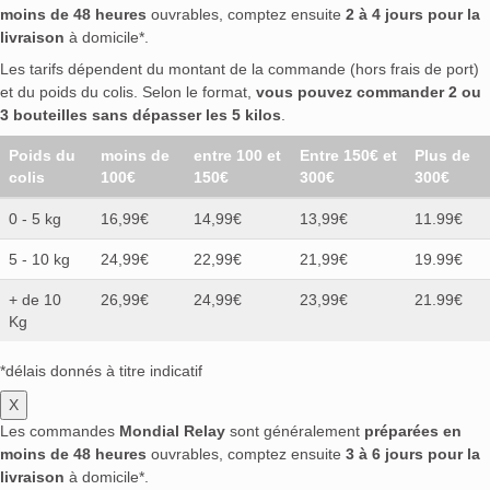
moins de 48 heures
ouvrables, comptez ensuite
2 à 4 jours pour la
livraison
à domicile*.
Les tarifs dépendent du montant de la commande (hors frais de port)
et du poids du colis. Selon le format,
vous pouvez commander 2 ou
3 bouteilles sans dépasser les 5 kilos
.
Poids du
moins de
entre 100 et
Entre 150€ et
Plus de
colis
100€
150€
300€
300€
0 - 5 kg
16,99€
14,99€
13,99€
11.99€
5 - 10 kg
24,99€
22,99€
21,99€
19.99€
+ de 10
26,99€
24,99€
23,99€
21.99€
Kg
*délais donnés à titre indicatif
X
Les commandes
Mondial Relay
sont généralement
préparées en
moins de 48 heures
ouvrables, comptez ensuite
3 à 6 jours pour la
livraison
à domicile*.