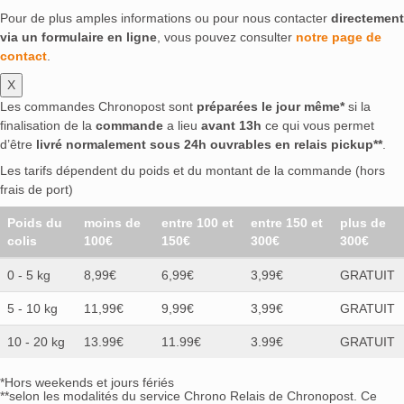
Pour de plus amples informations ou pour nous contacter
directement
via un formulaire en ligne
, vous pouvez consulter
notre page de
contact
.
X
Les commandes Chronopost sont
préparées le jour même*
si la
finalisation de la
commande
a lieu
avant 13h
ce qui vous permet
d’être
livré normalement sous 24h ouvrables en relais pickup**
.
Les tarifs dépendent du poids et du montant de la commande (hors
frais de port)
Poids du
moins de
entre 100 et
entre 150 et
plus de
colis
100€
150€
300€
300€
0 - 5 kg
8,99€
6,99€
3,99€
GRATUIT
5 - 10 kg
11,99€
9,99€
3,99€
GRATUIT
10 - 20 kg
13.99€
11.99€
3.99€
GRATUIT
*Hors weekends et jours fériés
**selon les modalités du service Chrono Relais de Chronopost. Ce