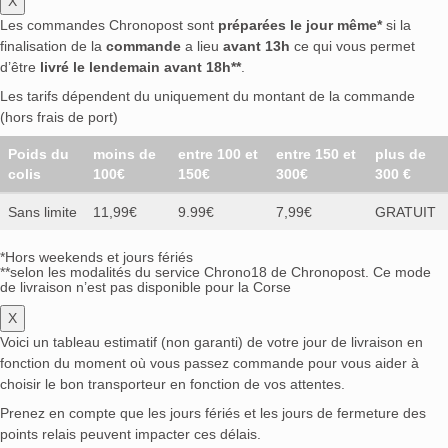
X
Les commandes Chronopost sont
préparées le jour même*
si la
finalisation de la
commande
a lieu
avant 13h
ce qui vous permet
d’être
livré le lendemain avant 18h**
.
Les tarifs dépendent du uniquement du montant de la commande
(hors frais de port)
Poids du
moins de
entre 100 et
entre 150 et
plus de
colis
100€
150€
300€
300 €
Sans limite
11,99€
9.99€
7,99€
GRATUIT
*Hors weekends et jours fériés
**selon les modalités du service Chrono18 de Chronopost. Ce mode
de livraison n’est pas disponible pour la Corse
X
Voici un tableau estimatif (non garanti) de votre jour de livraison en
fonction du moment où vous passez commande pour vous aider à
choisir le bon transporteur en fonction de vos attentes.
Prenez en compte que les jours fériés et les jours de fermeture des
points relais peuvent impacter ces délais.