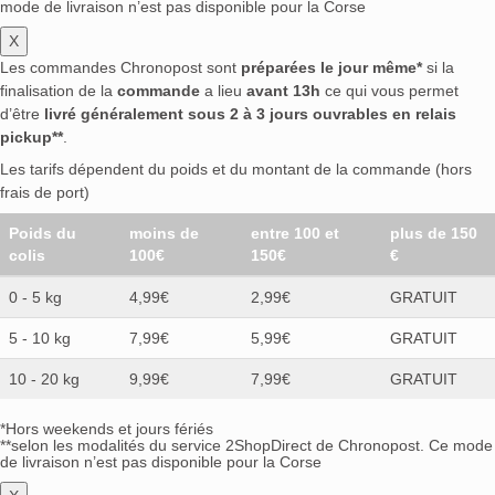
mode de livraison n’est pas disponible pour la Corse
X
Les commandes Chronopost sont
préparées le jour même*
si la
finalisation de la
commande
a lieu
avant 13h
ce qui vous permet
d’être
livré généralement sous 2 à 3 jours ouvrables en relais
pickup**
.
Les tarifs dépendent du poids et du montant de la commande (hors
frais de port)
Poids du
moins de
entre 100 et
plus de 150
colis
100€
150€
€
0 - 5 kg
4,99€
2,99€
GRATUIT
5 - 10 kg
7,99€
5,99€
GRATUIT
10 - 20 kg
9,99€
7,99€
GRATUIT
*Hors weekends et jours fériés
**selon les modalités du service 2ShopDirect de Chronopost. Ce mode
de livraison n’est pas disponible pour la Corse