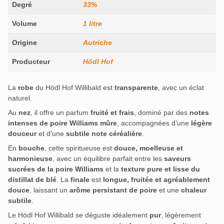
Degré
33%
Volume
1 litre
Origine
Autriche
Producteur
Hödl Hof
La
robe
du Hödl Hof Willibald est
transparente
, avec un éclat
naturel.
Au
nez
, il offre un parfum
fruité et frais
, dominé par des
notes
intenses de poire Williams mûre
, accompagnées d’une
légère
douceur
et d’une
subtile note céréalière
.
En
bouche
, cette spiritueuse est
douce, moelleuse et
harmonieuse
, avec un équilibre parfait entre les
saveurs
sucrées de la poire Williams
et la
texture pure et lisse du
distillat de blé
.
La
finale
est
longue, fruitée et agréablement
douce
, laissant un
arôme persistant de poire
et une
chaleur
subtile
.
Le Hödl Hof Willibald se déguste idéalement
pur
, légèrement