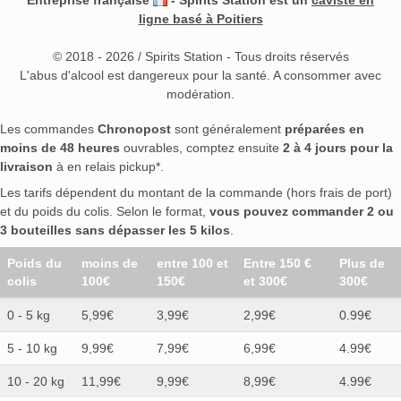
ligne basé à Poitiers
© 2018 - 2026 / Spirits Station - Tous droits réservés
L'abus d'alcool est dangereux pour la santé. A consommer avec
modération.
Les commandes
Chronopost
sont généralement
préparées en
moins de 48 heures
ouvrables, comptez ensuite
2 à 4 jours pour la
livraison
à en relais pickup*.
Les tarifs dépendent du montant de la commande (hors frais de port)
et du poids du colis. Selon le format,
vous pouvez commander 2 ou
3 bouteilles sans dépasser les 5 kilos
.
Poids du
moins de
entre 100 et
Entre 150 €
Plus de
colis
100€
150€
et 300€
300€
0 - 5 kg
5,99€
3,99€
2,99€
0.99€
5 - 10 kg
9,99€
7,99€
6,99€
4.99€
10 - 20 kg
11,99€
9,99€
8,99€
4.99€