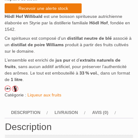
Recevoir une alerte stock
Hödl Hof Willibald
est une boisson spiritueuse autrichienne
élaborée en Styrie par la distillerie familiale
Hödl Hof
, fondée en
1542.
Ce spiritueux est composé d’un
distillat neutre de blé
associé à
un
distillat de poire Williams
produit à partir des fruits cultivés
sur le domaine.
L’ensemble est enrichi de
jus pur
et d’
extraits naturels de
fruits
, sans aucun additif artificiel, pour préserver l’authenticité
des arômes.
Le tout est embouteillé à
33 % vol.
, dans un format
de
1 litre
.
Catégorie :
Liqueur aux fruits
DESCRIPTION
LIVRAISON
AVIS (0)
Description