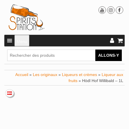
Menu
ALLONS-Y
Accueil
»
Les originaux
»
Liqueurs et crèmes
»
Liqueur aux
fruits
» Hödl Hof Willibald – 1L