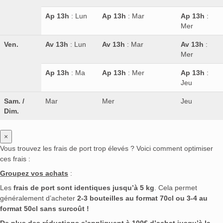
Ap 13h
: Lun
Ap 13h
: Mar
Ap 13h
:
Mer
Ven.
Av 13h
: Lun
Av 13h
: Mar
Av 13h
:
Mer
Ap 13h
: Ma
Ap 13h
: Mer
Ap 13h
:
Jeu
Sam. /
Mar
Mer
Jeu
Dim.
×
Vous trouvez les frais de port trop élevés ? Voici comment optimiser
ces frais :
Groupez vos achats
:
Les
frais de port sont identiques jusqu’à 5 kg
. Cela permet
généralement d’acheter
2-3 bouteilles au format 70cl ou 3-4 au
format 50cl sans surcoût !
De plus des réductions s’appliquent à 100€ d’achat jusqu’à la