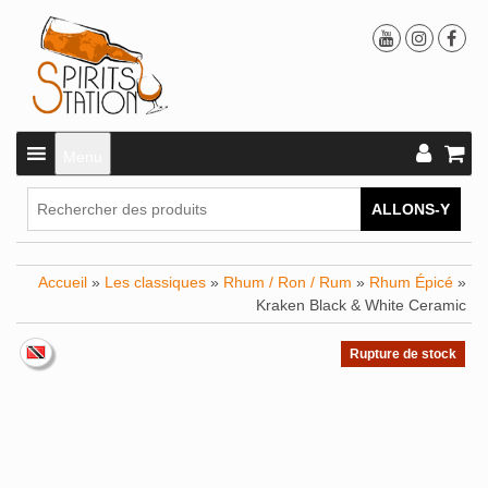
Menu
ALLONS-Y
Accueil
»
Les classiques
»
Rhum / Ron / Rum
»
Rhum Épicé
»
Kraken Black & White Ceramic
Rupture de stock