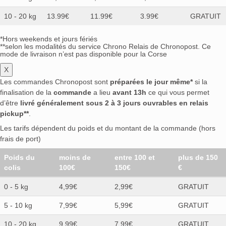
10 - 20 kg
13.99€
11.99€
3.99€
GRATUIT
*Hors weekends et jours fériés
**selon les modalités du service Chrono Relais de Chronopost. Ce
mode de livraison n’est pas disponible pour la Corse
X
Les commandes Chronopost sont
préparées le jour même*
si la
finalisation de la
commande
a lieu
avant 13h
ce qui vous permet
d’être
livré généralement sous 2 à 3 jours ouvrables en relais
pickup**
.
Les tarifs dépendent du poids et du montant de la commande (hors
frais de port)
Poids du
moins de
entre 100 et
plus de 150
colis
100€
150€
€
0 - 5 kg
4,99€
2,99€
GRATUIT
5 - 10 kg
7,99€
5,99€
GRATUIT
10 - 20 kg
9,99€
7,99€
GRATUIT