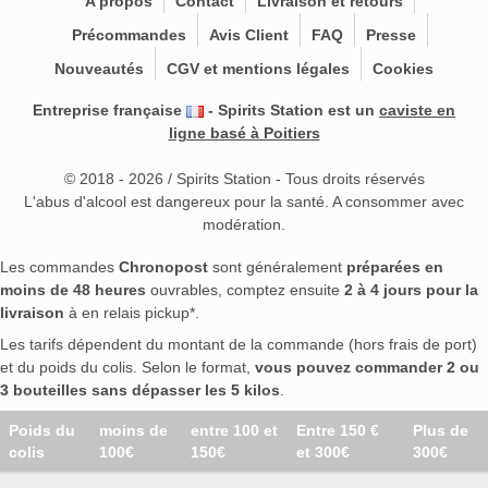
A propos
Contact
Livraison et retours
Précommandes
Avis Client
FAQ
Presse
Nouveautés
CGV et mentions légales
Cookies
Entreprise française
- Spirits Station est un
caviste en
ligne basé à Poitiers
© 2018 - 2026 / Spirits Station - Tous droits réservés
L'abus d'alcool est dangereux pour la santé. A consommer avec
modération.
Les commandes
Chronopost
sont généralement
préparées en
moins de 48 heures
ouvrables, comptez ensuite
2 à 4 jours pour la
livraison
à en relais pickup*.
Les tarifs dépendent du montant de la commande (hors frais de port)
et du poids du colis. Selon le format,
vous pouvez commander 2 ou
3 bouteilles sans dépasser les 5 kilos
.
Poids du
moins de
entre 100 et
Entre 150 €
Plus de
colis
100€
150€
et 300€
300€