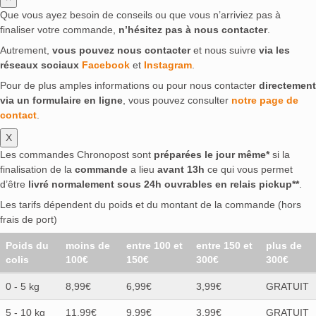
Que vous ayez besoin de conseils ou que vous n’arriviez pas à
finaliser votre commande,
n’hésitez pas à nous contacter
.
Autrement,
vous pouvez nous contacter
et nous suivre
via les
réseaux sociaux
Facebook
et
Instagram
.
Pour de plus amples informations ou pour nous contacter
directement
via un formulaire en ligne
, vous pouvez consulter
notre page de
contact
.
X
Les commandes Chronopost sont
préparées le jour même*
si la
finalisation de la
commande
a lieu
avant 13h
ce qui vous permet
d’être
livré normalement sous 24h ouvrables en relais pickup**
.
Les tarifs dépendent du poids et du montant de la commande (hors
frais de port)
Poids du
moins de
entre 100 et
entre 150 et
plus de
colis
100€
150€
300€
300€
0 - 5 kg
8,99€
6,99€
3,99€
GRATUIT
5 - 10 kg
11,99€
9,99€
3,99€
GRATUIT