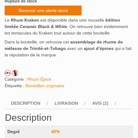
Rupture de stock
notations
client
Recevoir une alerte stock
Le
Rhum Kraken
est disponible dans une nouvelle
édition
limitée
Ceramic Black & White
. On retrouve bien évidemment
les tentacules du Kraken tout autour de cette bouteille.
Dans la bouteille, on retrouve cet
assemblage de rhums de
mélasse de Trinité-et-Tobago
avec un
ajout d’épices
qui a fait
la réputation de la marque.
Catégorie :
Rhum Épicé
Étiquette :
Bouteilles originales
DESCRIPTION
LIVRAISON
AVIS (2)
Description
Degré
40%