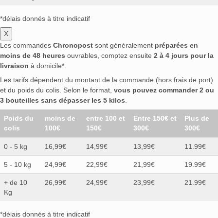
*délais donnés à titre indicatif
X
Les commandes
Chronopost
sont généralement
préparées en
moins de 48 heures
ouvrables, comptez ensuite
2 à 4 jours pour la
livraison
à domicile*.
Les tarifs dépendent du montant de la commande (hors frais de port)
et du poids du colis. Selon le format,
vous pouvez commander 2 ou
3 bouteilles sans dépasser les 5 kilos
.
Poids du
moins de
entre 100 et
Entre 150€ et
Plus de
colis
100€
150€
300€
300€
0 - 5 kg
16,99€
14,99€
13,99€
11.99€
5 - 10 kg
24,99€
22,99€
21,99€
19.99€
+ de 10
26,99€
24,99€
23,99€
21.99€
Kg
*délais donnés à titre indicatif