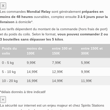
X
Les commandes
Mondial Relay
sont généralement
préparées en
moins de 48 heures
ouvrables, comptez ensuite
3 à 6 jours pour la
livraison
à domicile*.
Les tarifs dépendent du montant de la commande (hors frais de port)
et du poids du colis. Selon le format,
vous pouvez commander 2 ou
3 bouteilles sans dépasser les 5 kilos
.
Poids du
moins de
entre 100 et
entre 150€ et
colis
100€
150€
300€
0 - 5 kg
9,99€
7,99€
5,99€
5 - 10 kg
14,99€
12,99€
9,99€
10 - 20 kg
16,99€
14,99€
11,99€
*délais donnés à titre indicatif
×
La sécurité sur internet est un enjeu majeur et chez Spirits Stations