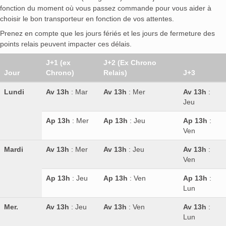
fonction du moment où vous passez commande pour vous aider à
choisir le bon transporteur en fonction de vos attentes.
Prenez en compte que les jours fériés et les jours de fermeture des
points relais peuvent impacter ces délais.
J+1 (ex
J+2 (Ex Chrono
Jour
Chrono)
Relais)
J+3
Lundi
Av 13h
: Mar
Av 13h
: Mer
Av 13h
:
Jeu
Ap 13h
: Mer
Ap 13h
: Jeu
Ap 13h
:
Ven
Mardi
Av 13h
: Mer
Av 13h
: Jeu
Av 13h
:
Ven
Ap 13h
: Jeu
Ap 13h
: Ven
Ap 13h
:
Lun
Mer.
Av 13h
: Jeu
Av 13h
: Ven
Av 13h
:
Lun