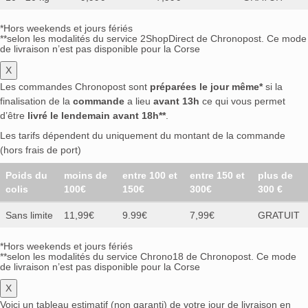
*Hors weekends et jours fériés
**selon les modalités du service 2ShopDirect de Chronopost. Ce mode
de livraison n’est pas disponible pour la Corse
X
Les commandes Chronopost sont
préparées le jour même*
si la
finalisation de la
commande
a lieu
avant 13h
ce qui vous permet
d’être
livré le lendemain avant 18h**
.
Les tarifs dépendent du uniquement du montant de la commande
(hors frais de port)
Poids du
moins de
entre 100 et
entre 150 et
plus de
colis
100€
150€
300€
300 €
Sans limite
11,99€
9.99€
7,99€
GRATUIT
*Hors weekends et jours fériés
**selon les modalités du service Chrono18 de Chronopost. Ce mode
de livraison n’est pas disponible pour la Corse
X
Voici un tableau estimatif (non garanti) de votre jour de livraison en