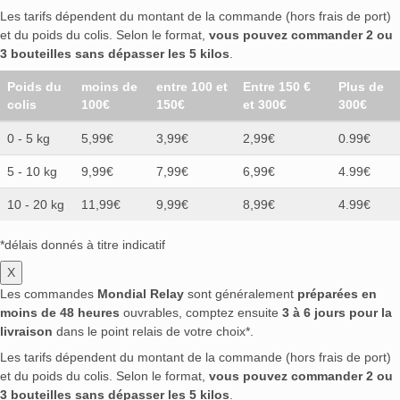
Les tarifs dépendent du montant de la commande (hors frais de port)
et du poids du colis. Selon le format,
vous pouvez commander 2 ou
3 bouteilles sans dépasser les 5 kilos
.
Poids du
moins de
entre 100 et
Entre 150 €
Plus de
colis
100€
150€
et 300€
300€
0 - 5 kg
5,99€
3,99€
2,99€
0.99€
5 - 10 kg
9,99€
7,99€
6,99€
4.99€
10 - 20 kg
11,99€
9,99€
8,99€
4.99€
*délais donnés à titre indicatif
X
Les commandes
Mondial Relay
sont généralement
préparées en
moins de 48 heures
ouvrables, comptez ensuite
3 à 6 jours pour la
livraison
dans le point relais de votre choix*.
Les tarifs dépendent du montant de la commande (hors frais de port)
et du poids du colis. Selon le format,
vous pouvez commander 2 ou
3 bouteilles sans dépasser les 5 kilos
.