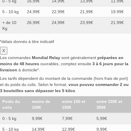
0 - 5 kg
16,99€
14,99€
13,99€
11.99€
5 - 10 kg
24,99€
22,99€
21,99€
19.99€
+ de 10
26,99€
24,99€
23,99€
21.99€
Kg
*délais donnés à titre indicatif
X
Les commandes
Mondial Relay
sont généralement
préparées en
moins de 48 heures
ouvrables, comptez ensuite
3 à 6 jours pour la
livraison
à domicile*.
Les tarifs dépendent du montant de la commande (hors frais de port)
et du poids du colis. Selon le format,
vous pouvez commander 2 ou
3 bouteilles sans dépasser les 5 kilos
.
Poids du
moins de
entre 100 et
entre 150€ et
colis
100€
150€
300€
0 - 5 kg
9,99€
7,99€
5,99€
5 - 10 kg
14,99€
12,99€
9,99€