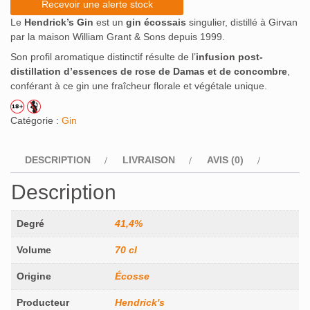
Recevoir une alerte stock
Le
Hendrick’s Gin
est un
gin écossais
singulier, distillé à Girvan
par la maison William Grant & Sons depuis 1999.
Son profil aromatique distinctif résulte de l’
infusion post-
distillation d’essences de rose de Damas et de concombre
,
conférant à ce gin une fraîcheur florale et végétale unique.
Catégorie :
Gin
DESCRIPTION
LIVRAISON
AVIS (0)
Description
Degré
41,4%
Volume
70 cl
Origine
Écosse
Producteur
Hendrick's