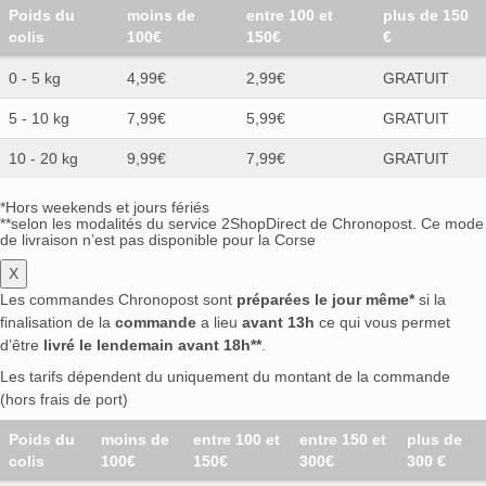
Poids du
moins de
entre 100 et
plus de 150
colis
100€
150€
€
0 - 5 kg
4,99€
2,99€
GRATUIT
5 - 10 kg
7,99€
5,99€
GRATUIT
10 - 20 kg
9,99€
7,99€
GRATUIT
*Hors weekends et jours fériés
**selon les modalités du service 2ShopDirect de Chronopost. Ce mode
de livraison n’est pas disponible pour la Corse
X
Les commandes Chronopost sont
préparées le jour même*
si la
finalisation de la
commande
a lieu
avant 13h
ce qui vous permet
d’être
livré le lendemain avant 18h**
.
Les tarifs dépendent du uniquement du montant de la commande
(hors frais de port)
Poids du
moins de
entre 100 et
entre 150 et
plus de
colis
100€
150€
300€
300 €