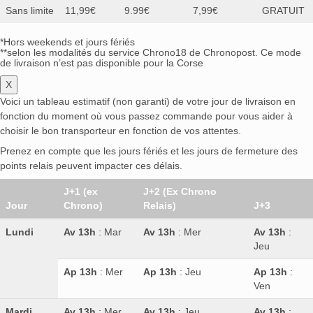
Sans limite
11,99€
9.99€
7,99€
GRATUIT
*Hors weekends et jours fériés
**selon les modalités du service Chrono18 de Chronopost. Ce mode
de livraison n’est pas disponible pour la Corse
X
Voici un tableau estimatif (non garanti) de votre jour de livraison en
fonction du moment où vous passez commande pour vous aider à
choisir le bon transporteur en fonction de vos attentes.
Prenez en compte que les jours fériés et les jours de fermeture des
points relais peuvent impacter ces délais.
J+1 (ex
J+2 (Ex Chrono
Jour
Chrono)
Relais)
J+3
Lundi
Av 13h
: Mar
Av 13h
: Mer
Av 13h
:
Jeu
Ap 13h
: Mer
Ap 13h
: Jeu
Ap 13h
:
Ven
Mardi
Av 13h
: Mer
Av 13h
: Jeu
Av 13h
: