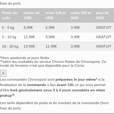
frais de port)
Poids du
moins de
entre 100 et
entre 150 et
plus de
colis
100€
150€
300€
300€
0 - 5 kg
8,99€
6,99€
3,99€
GRATUIT
5 - 10 kg
11,99€
9,99€
3,99€
GRATUIT
10 - 20 kg
13.99€
11.99€
3.99€
GRATUIT
*Hors weekends et jours fériés
**selon les modalités du service Chrono Relais de Chronopost. Ce
mode de livraison n’est pas disponible pour la Corse
X
Les commandes Chronopost sont
préparées le jour même*
si la
finalisation de la
commande
a lieu
avant 13h
ce qui vous permet
d’être
livré généralement sous 2 à 3 jours ouvrables en relais
pickup**
.
Les tarifs dépendent du poids et du montant de la commande (hors
frais de port)