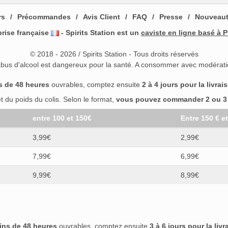
rs
Précommandes
Avis Client
FAQ
Presse
Nouveau
prise française
- Spirits Station est un
caviste en ligne basé à P
© 2018 - 2026 / Spirits Station - Tous droits réservés
abus d'alcool est dangereux pour la santé. A consommer avec modérati
s de 48 heures
ouvrables, comptez ensuite
2 à 4 jours pour la livrai
 du poids du colis. Selon le format,
vous pouvez commander 2 ou 3 b
entre 100 et 150€
Entre 150 € e
3,99€
2,99€
7,99€
6,99€
9,99€
8,99€
ins de 48 heures
ouvrables, comptez ensuite
3 à 6 jours pour la livr