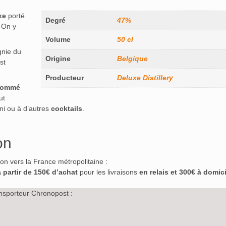
xe
porté
Degré
47%
. On y
Volume
50 cl
gnie du
Origine
Belgique
st
Producteur
Deluxe Distillery
sommé
ut
ni ou à d’autres
cocktails
.
on
ison vers la France métropolitaine :
à partir de 150€ d’achat
pour les livraisons
en relais et 300€ à domici
nsporteur Chronopost :