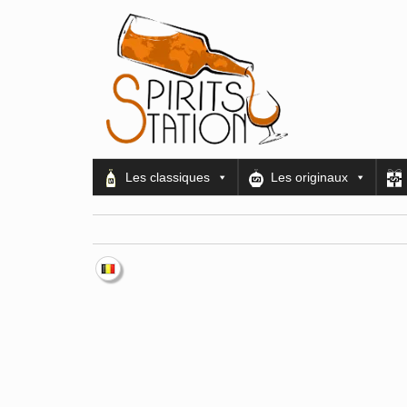
Les classiques
Les originaux