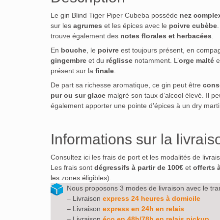
Le gin Blind Tiger Piper Cubeba possède
nez comple
sur les
agrumes
et les épices avec le
poivre
cubèbe
trouve également des
notes florales et herbacées
.
En
bouche
, le
poivre
est toujours présent, en compa
gingembre
et du
réglisse
notamment. L’
orge malté
e
présent sur la
finale
.
De part sa richesse aromatique, ce gin peut être
con
pur ou sur glace
malgré son taux d’alcool élevé. Il pe
également apporter une pointe d’épices à un dry marti
Informations sur la livrais
Consultez ici les frais de port et les modalités de livra
Les frais sont
dégressifs à partir de 100€
et
offerts 
les zones éligibles).
Nous proposons 3 modes de livraison avec le tra
– Livraison
express 24 heures à domicile
– Livraison
express en 24h en relais
– Livraison
éco en 48h/78h en relais pickup