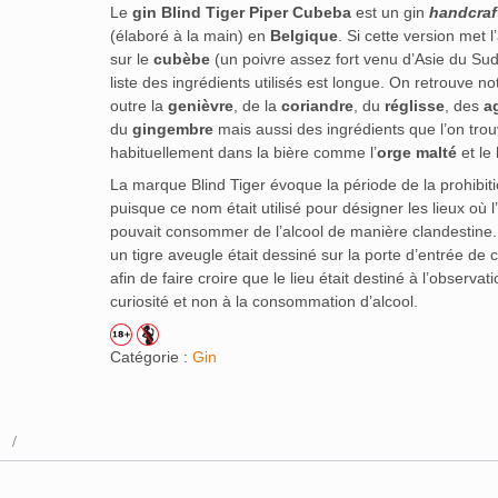
Le
gin Blind Tiger Piper Cubeba
est un gin
handcraf
(élaboré à la main) en
Belgique
. Si cette version met l
sur le
cubèbe
(un poivre assez fort venu d’Asie du Sud-
liste des ingrédients utilisés est longue. On retrouve 
outre la
genièvre
, de la
coriandre
, du
réglisse
, des
a
du
gingembre
mais aussi des ingrédients que l’on tro
habituellement dans la bière comme l’
orge malté
et le
La marque Blind Tiger évoque la période de la prohibit
puisque ce nom était utilisé pour désigner les lieux où l
pouvait consommer de l’alcool de manière clandestine.
un tigre aveugle était dessiné sur la porte d’entrée de 
afin de faire croire que le lieu était destiné à l’observat
curiosité et non à la consommation d’alcool.
Catégorie :
Gin