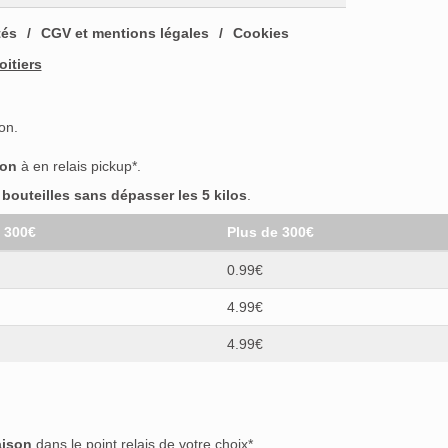
tés
CGV et mentions légales
Cookies
oitiers
on.
son
à en relais pickup*.
outeilles sans dépasser les 5 kilos
.
t 300€
Plus de 300€
0.99€
4.99€
4.99€
aison
dans le point relais de votre choix*.