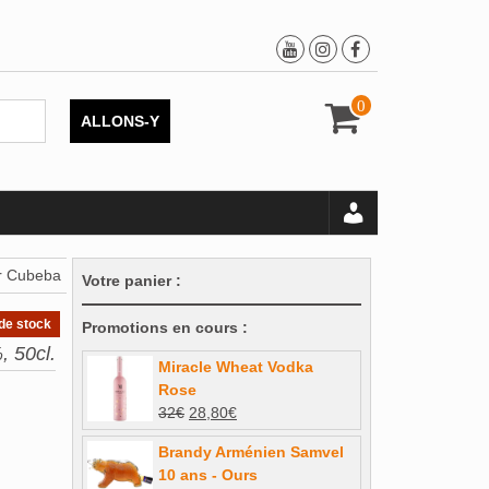
0
ALLONS-Y
er Cubeba
Votre panier :
de stock
Promotions en cours :
, 50cl.
Miracle Wheat Vodka
Rose
Le
Le
32
€
28,80
€
prix
prix
Brandy Arménien Samvel
initial
actuel
10 ans - Ours
était :
est :