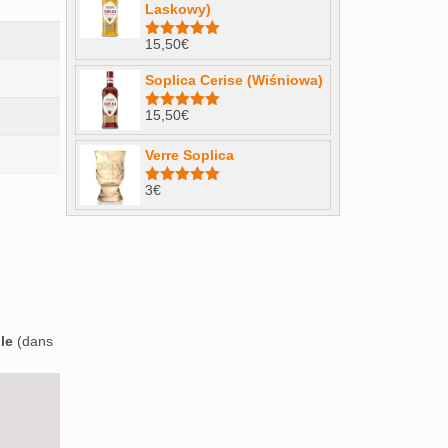
Laskowy)
15,50
€
Note
4.98
sur 5
Soplica Cerise (Wiśniowa)
15,50
€
Note
5.00
sur 5
Verre Soplica
3
€
Note
5.00
sur 5
le
(dans