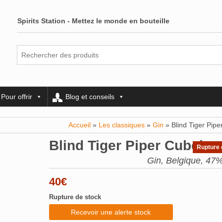
Spirits Station - Mettez le monde en bouteille
Pour offrir
Blog et conseils
Accueil
»
Les classiques
»
Gin
» Blind Tiger Pip
Blind Tiger Piper Cubeba
Rupture 
Gin, Belgique, 47%
40
€
Rupture de stock
Recevoir une alerte stock