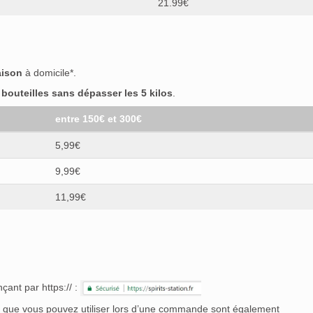
21.99€
aison
à domicile*.
outeilles sans dépasser les 5 kilos
.
entre 150€ et 300€
5,99€
9,99€
11,99€
çant par https:// :
nt que vous pouvez utiliser lors d’une commande sont également