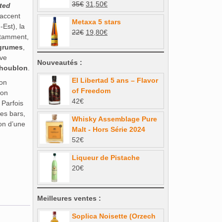
Le
Le
35
€
31,50
€
ted
32€.
28,80€.
prix
prix
’accent
Metaxa 5 stars
initial
actuel
Est), la
Le
Le
22
€
19,80
€
était :
est :
notamment,
prix
prix
35€.
31,50€.
grumes
,
initial
actuel
uve
Nouveautés :
était :
est :
houblon
.
22€.
19,80€.
El Libertad 5 ans – Flavor
ion
of Freedom
’on
42
€
 Parfois
ces bars,
Whisky Assemblage Pure
ion d’une
Malt - Hors Série 2024
52
€
Liqueur de Pistache
20
€
Meilleures ventes :
Soplica Noisette (Orzech