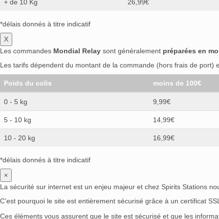
+ de 10 Kg
26,99€
*délais donnés à titre indicatif
X
Les commandes
Mondial Relay
sont généralement
préparées en mo
Les tarifs dépendent du montant de la commande (hors frais de port) et
Poids du colis
moins de 100€
0 - 5 kg
9,99€
5 - 10 kg
14,99€
10 - 20 kg
16,99€
*délais donnés à titre indicatif
×
La sécurité sur internet est un enjeu majeur et chez Spirits Stations n
C’est pourquoi le site est entièrement sécurisé grâce à un certificat S
Ces éléments vous assurent que le site est sécurisé et que les inform