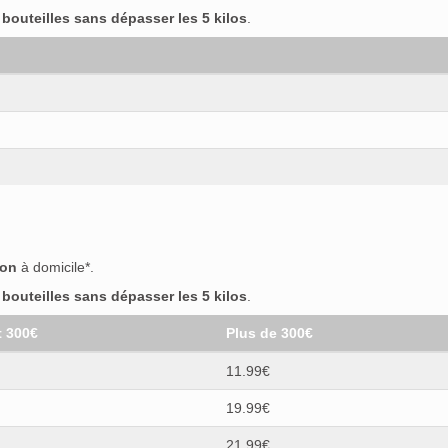
outeilles sans dépasser les 5 kilos
.
son
à domicile*.
outeilles sans dépasser les 5 kilos
.
t 300€
Plus de 300€
11.99€
19.99€
21.99€