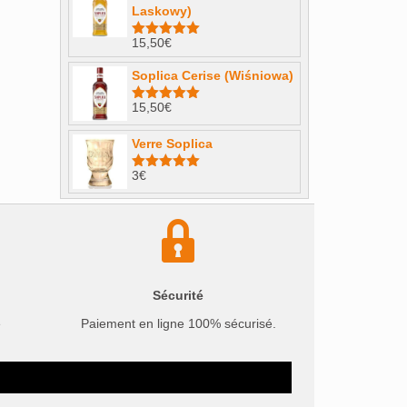
Laskowy)
15,50
€
Note
4.98
sur 5
Soplica Cerise (Wiśniowa)
15,50
€
Note
5.00
sur 5
Verre Soplica
3
€
Note
5.00
sur 5
Sécurité
e
Paiement en ligne 100% sécurisé.