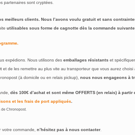
s partenaires sont cryptées.
meilleurs clients. Nous l’avons voulu gratuit et sans contraintes
uite
utilisables sous forme de cagnotte dès la commande suivante
rogramme.
us expédions. Nous utilisons des
emballages résistants
et spécifique
t
et de les remettre au plus vite au transporteur que vous aurez choisi
ronopost (à domicile ou en relais pickup),
nous nous engageons à tra
ande,
dès 100€ d’achat et sont même OFFERTS (en relais) à partir de
isons et les frais de port appliqués
.
s de Chronopost.
ser votre commande,
n’hésitez pas à nous contacter
.