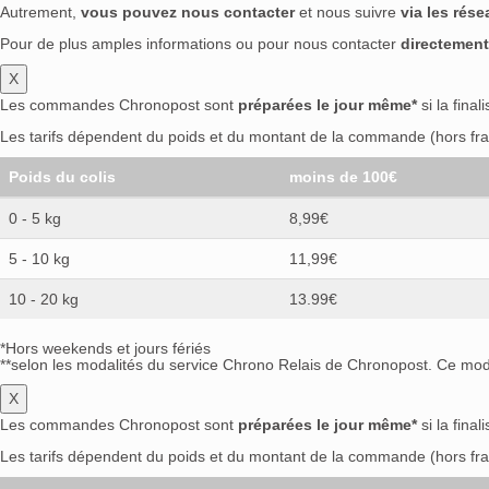
Autrement,
vous pouvez nous contacter
et nous suivre
via les rés
Pour de plus amples informations ou pour nous contacter
directement
X
Les commandes Chronopost sont
préparées le jour même*
si la final
Les tarifs dépendent du poids et du montant de la commande (hors frai
Poids du colis
moins de 100€
0 - 5 kg
8,99€
5 - 10 kg
11,99€
10 - 20 kg
13.99€
*Hors weekends et jours fériés
**selon les modalités du service Chrono Relais de Chronopost. Ce mode
X
Les commandes Chronopost sont
préparées le jour même*
si la final
Les tarifs dépendent du poids et du montant de la commande (hors frai