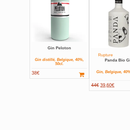
Gin Peloton
Rupture
Gin distillé, Belgique, 40%,
Panda Bio G
50cl.
Gin, Belgique, 40%
38
€
Le
Le
44
€
39,60
€
prix
prix
initial
actuel
était :
est :
44€.
39,60€.