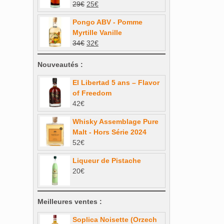
Le
Le
29
€
25
€
30€.
27€.
prix
prix
Pongo ABV - Pomme
initial
actuel
Myrtille Vanille
était :
est :
Le
Le
34
€
32
€
29€.
25€.
prix
prix
initial
actuel
Nouveautés :
était :
est :
El Libertad 5 ans – Flavor
34€.
32€.
of Freedom
42
€
Whisky Assemblage Pure
Malt - Hors Série 2024
52
€
Liqueur de Pistache
20
€
Meilleures ventes :
Soplica Noisette (Orzech