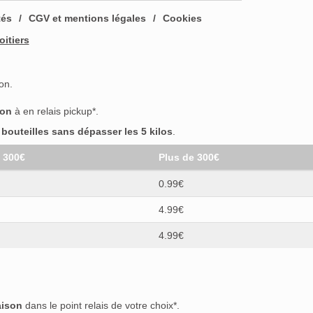
tés
CGV et mentions légales
Cookies
oitiers
on.
son
à en relais pickup*.
outeilles sans dépasser les 5 kilos
.
t 300€
Plus de 300€
0.99€
4.99€
4.99€
aison
dans le point relais de votre choix*.