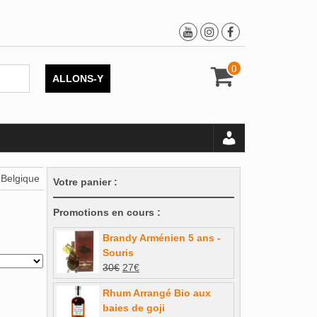
0
ALLONS-Y
 Belgique
Votre panier :
Promotions en cours :
Brandy Arménien 5 ans -
Souris
Le
Le
30
€
27
€
prix
prix
Rhum Arrangé Bio aux
initial
actuel
baies de goji
était :
est :