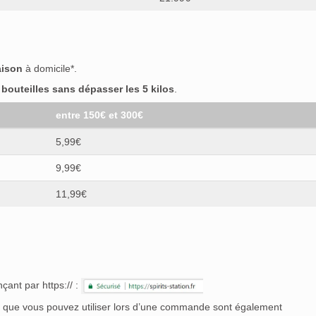
aison
à domicile*.
outeilles sans dépasser les 5 kilos
.
entre 150€ et 300€
5,99€
9,99€
11,99€
çant par https:// :
nt que vous pouvez utiliser lors d’une commande sont également