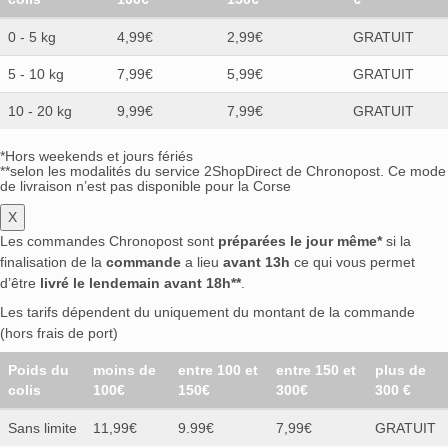
0 - 5 kg
4,99€
2,99€
GRATUIT
5 - 10 kg
7,99€
5,99€
GRATUIT
10 - 20 kg
9,99€
7,99€
GRATUIT
*Hors weekends et jours fériés
**selon les modalités du service 2ShopDirect de Chronopost. Ce mode
de livraison n’est pas disponible pour la Corse
X
Les commandes Chronopost sont
préparées le jour même*
si la
finalisation de la
commande
a lieu
avant 13h
ce qui vous permet
d’être
livré le lendemain avant 18h**
.
Les tarifs dépendent du uniquement du montant de la commande
(hors frais de port)
Poids du
moins de
entre 100 et
entre 150 et
plus de
colis
100€
150€
300€
300 €
Sans limite
11,99€
9.99€
7,99€
GRATUIT