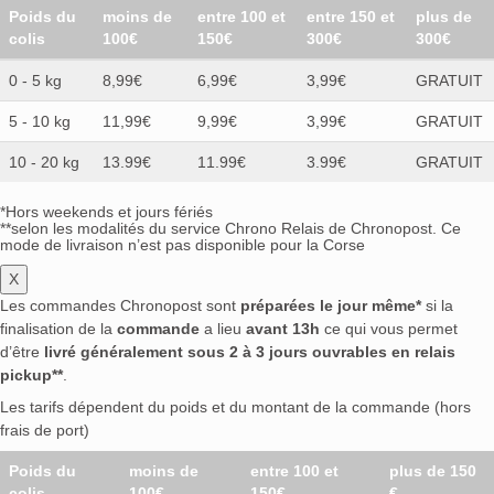
Poids du
moins de
entre 100 et
entre 150 et
plus de
colis
100€
150€
300€
300€
0 - 5 kg
8,99€
6,99€
3,99€
GRATUIT
5 - 10 kg
11,99€
9,99€
3,99€
GRATUIT
10 - 20 kg
13.99€
11.99€
3.99€
GRATUIT
*Hors weekends et jours fériés
**selon les modalités du service Chrono Relais de Chronopost. Ce
mode de livraison n’est pas disponible pour la Corse
X
Les commandes Chronopost sont
préparées le jour même*
si la
finalisation de la
commande
a lieu
avant 13h
ce qui vous permet
d’être
livré généralement sous 2 à 3 jours ouvrables en relais
pickup**
.
Les tarifs dépendent du poids et du montant de la commande (hors
frais de port)
Poids du
moins de
entre 100 et
plus de 150
colis
100€
150€
€