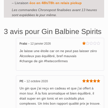
– Livraison
éco en 48h/78h en relais pickup
Les commandes Chronopost finalisées avant 13 heures
sont expédiées le jour même.
3 avis pour
Gin Balbine Spirits
Frabz
–
12 janvier 2026
Note
Je laisse une étoile car on ne peut pas laisser zéro
1
sur
Alcooleux pas équilibré, bref mauvais
5
#change de gin #heteconfirmes
PE
–
12 octobre 2020
Note
5
sur
Un gin que j’ai reçu en cadeau et que j’ai offert à
5
mon tour. À la fois aromatique et bien équilibré, il
était super en gin tonic et en cocktails plus
complexes. Un très bon rapport qualité prix je trouve.