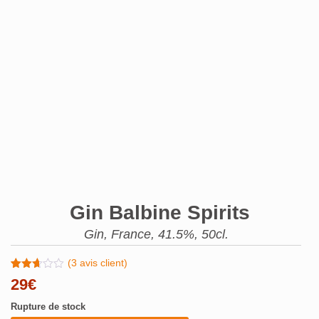
Gin Balbine Spirits
Gin, France, 41.5%, 50cl.
(
3
avis client)
Noté
3
29
€
2.67
sur
Rupture de stock
5
basé