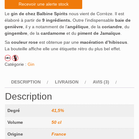
sur
Recevoir une alerte stock
notations
client
Le
gin de chez Balbine Spirits
nous vient de Corrèze. Il est
élaboré à partir de
9 ingrédients.
Outre l’indispensable
baie de
genièvre
, il y a notamment de l’
angélique
, de la
coriandre
, du
gingembre
, de la
cardamome
et du
piment de Jamaïque
.
Sa
couleur rose
est obtenue par une
macération d’hibiscus
.
La bouteille affiche elle une étiquette rétro du plus bel effet.
Catégorie :
Gin
DESCRIPTION
LIVRAISON
AVIS (3)
Description
Degré
41,5%
Volume
50 cl
Origine
France