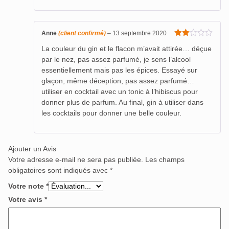
Anne
(client confirmé)
–
13 septembre 2020
Note
La couleur du gin et le flacon m’avait attirée… déçue
2
sur
par le nez, pas assez parfumé, je sens l’alcool
5
essentiellement mais pas les épices. Essayé sur
glaçon, même déception, pas assez parfumé…
utiliser en cocktail avec un tonic à l’hibiscus pour
donner plus de parfum. Au final, gin à utiliser dans
les cocktails pour donner une belle couleur.
Ajouter un Avis
Votre adresse e-mail ne sera pas publiée.
Les champs
obligatoires sont indiqués avec
*
Votre note
*
Votre avis
*