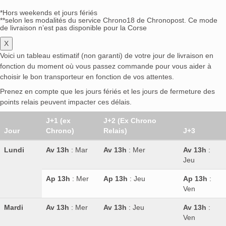
*Hors weekends et jours fériés
**selon les modalités du service Chrono18 de Chronopost. Ce mode
de livraison n’est pas disponible pour la Corse
X
Voici un tableau estimatif (non garanti) de votre jour de livraison en
fonction du moment où vous passez commande pour vous aider à
choisir le bon transporteur en fonction de vos attentes.
Prenez en compte que les jours fériés et les jours de fermeture des
points relais peuvent impacter ces délais.
J+1 (ex
J+2 (Ex Chrono
Jour
Chrono)
Relais)
J+3
Lundi
Av 13h
: Mar
Av 13h
: Mer
Av 13h
:
Jeu
Ap 13h
: Mer
Ap 13h
: Jeu
Ap 13h
:
Ven
Mardi
Av 13h
: Mer
Av 13h
: Jeu
Av 13h
:
Ven