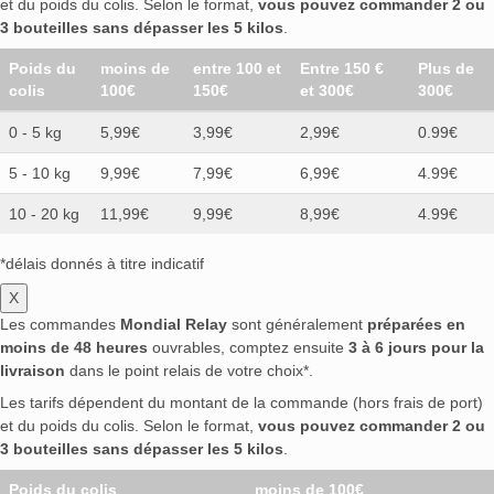
et du poids du colis. Selon le format,
vous pouvez commander 2 ou
3 bouteilles sans dépasser les 5 kilos
.
Poids du
moins de
entre 100 et
Entre 150 €
Plus de
colis
100€
150€
et 300€
300€
0 - 5 kg
5,99€
3,99€
2,99€
0.99€
5 - 10 kg
9,99€
7,99€
6,99€
4.99€
10 - 20 kg
11,99€
9,99€
8,99€
4.99€
*délais donnés à titre indicatif
X
Les commandes
Mondial Relay
sont généralement
préparées en
moins de 48 heures
ouvrables, comptez ensuite
3 à 6 jours pour la
livraison
dans le point relais de votre choix*.
Les tarifs dépendent du montant de la commande (hors frais de port)
et du poids du colis. Selon le format,
vous pouvez commander 2 ou
3 bouteilles sans dépasser les 5 kilos
.
Poids du colis
moins de 100€