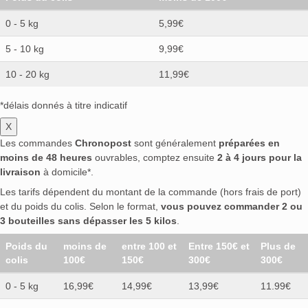
0 - 5 kg
5,99€
5 - 10 kg
9,99€
10 - 20 kg
11,99€
*délais donnés à titre indicatif
X
Les commandes
Chronopost
sont généralement
préparées en
moins de 48 heures
ouvrables, comptez ensuite
2 à 4 jours pour la
livraison
à domicile*.
Les tarifs dépendent du montant de la commande (hors frais de port)
et du poids du colis. Selon le format,
vous pouvez commander 2 ou
3 bouteilles sans dépasser les 5 kilos
.
Poids du
moins de
entre 100 et
Entre 150€ et
Plus de
colis
100€
150€
300€
300€
0 - 5 kg
16,99€
14,99€
13,99€
11.99€