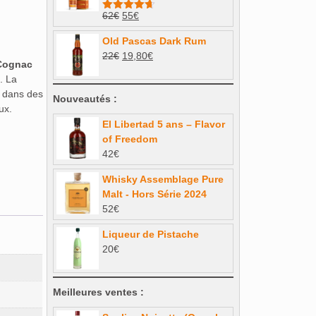
26€.
23,40€.
Le
Le
62
€
55
€
Note
4.63
sur 5
prix
prix
Old Pascas Dark Rum
initial
actuel
Le
Le
22
€
19,80
€
était :
est :
 Cognac
prix
prix
62€.
55€.
. La
initial
actuel
 dans des
Nouveautés :
était :
est :
ux.
22€.
19,80€.
El Libertad 5 ans – Flavor
of Freedom
42
€
Whisky Assemblage Pure
Malt - Hors Série 2024
52
€
Liqueur de Pistache
20
€
Meilleures ventes :