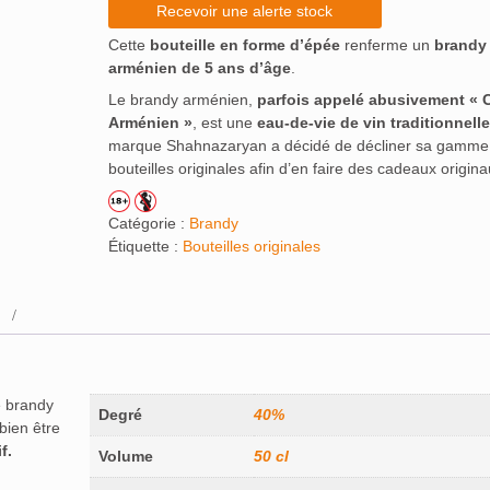
Recevoir une alerte stock
Cette
bouteille en forme d’épée
renferme un
brandy
arménien de 5 ans d’âge
.
Le brandy arménien,
parfois appelé abusivement «
Arménien »
, est une
eau-de-vie de vin traditionnelle
marque Shahnazaryan a décidé de décliner sa gamme
bouteilles originales afin d’en faire des cadeaux origina
Catégorie :
Brandy
Étiquette :
Bouteilles originales
e brandy
Degré
40%
bien être
f.
Volume
50 cl