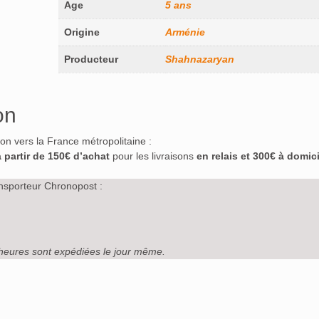
Age
5 ans
Origine
Arménie
Producteur
Shahnazaryan
on
ison vers la France métropolitaine :
à partir de 150€ d’achat
pour les livraisons
en relais et 300€ à domici
nsporteur Chronopost :
heures sont expédiées le jour même.