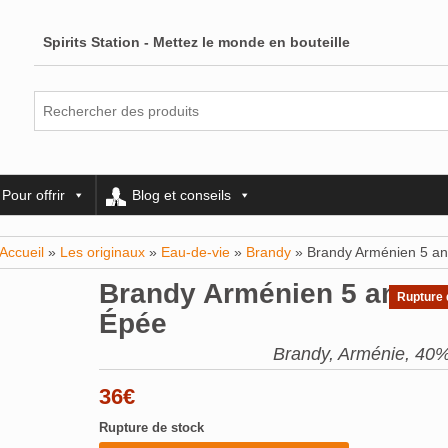
Spirits Station - Mettez le monde en bouteille
Pour offrir
Blog et conseils
Accueil
»
Les originaux
»
Eau-de-vie
»
Brandy
» Brandy Arménien 5 an
Brandy Arménien 5 ans –
Rupture 
Épée
Brandy, Arménie, 40%
36
€
Rupture de stock