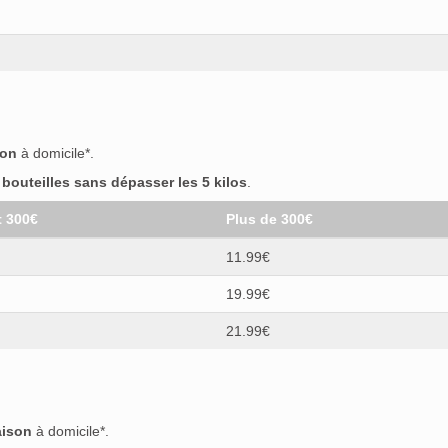
son
à domicile*.
outeilles sans dépasser les 5 kilos
.
t 300€
Plus de 300€
11.99€
19.99€
21.99€
aison
à domicile*.