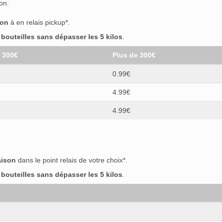
on.
son
à en relais pickup*.
outeilles sans dépasser les 5 kilos
.
t 300€
Plus de 300€
0.99€
4.99€
4.99€
aison
dans le point relais de votre choix*.
outeilles sans dépasser les 5 kilos
.