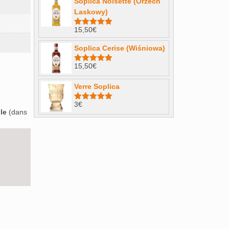
Soplica Noisette (Orzech
Laskowy)
15,50
€
Note
4.98
sur 5
Soplica Cerise (Wiśniowa)
15,50
€
Note
5.00
sur 5
Verre Soplica
3
€
Note
5.00
le
(dans
sur 5