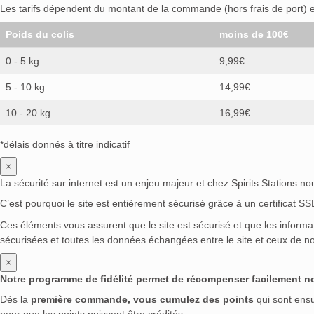
Les tarifs dépendent du montant de la commande (hors frais de port) et
Poids du colis
moins de 100€
0 - 5 kg
9,99€
5 - 10 kg
14,99€
10 - 20 kg
16,99€
*délais donnés à titre indicatif
×
La sécurité sur internet est un enjeu majeur et chez Spirits Stations n
C’est pourquoi le site est entièrement sécurisé grâce à un certificat S
Ces éléments vous assurent que le site est sécurisé et que les inform
sécurisées et toutes les données échangées entre le site et ceux de no
×
Notre programme de fidélité permet de récompenser facilement nos 
Dès la
première commande, vous cumulez des points
qui sont ens
pour que les points puissent être crédités.