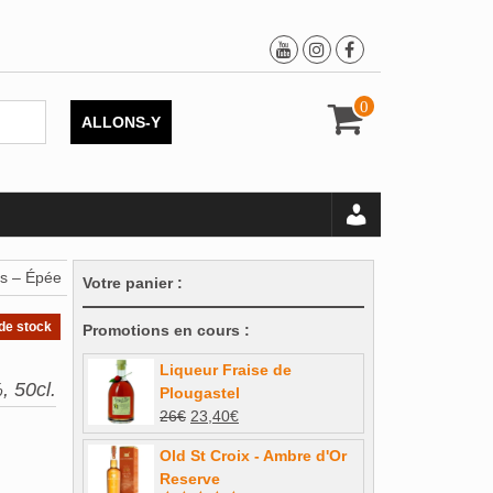
0
ALLONS-Y
s – Épée
Votre panier :
de stock
Promotions en cours :
Liqueur Fraise de
, 50cl.
Plougastel
Le
Le
26
€
23,40
€
prix
prix
Old St Croix - Ambre d'Or
initial
actuel
Reserve
était :
est :