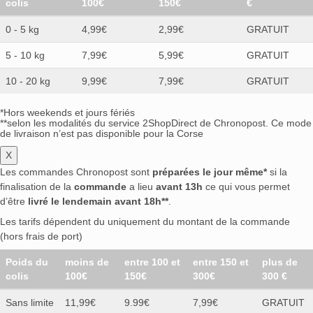
colis
100€
150€
€
0 - 5 kg
4,99€
2,99€
GRATUIT
5 - 10 kg
7,99€
5,99€
GRATUIT
10 - 20 kg
9,99€
7,99€
GRATUIT
*Hors weekends et jours fériés
**selon les modalités du service 2ShopDirect de Chronopost. Ce mode
de livraison n’est pas disponible pour la Corse
X
Les commandes Chronopost sont
préparées le jour même*
si la
finalisation de la
commande
a lieu
avant 13h
ce qui vous permet
d’être
livré le lendemain avant 18h**
.
Les tarifs dépendent du uniquement du montant de la commande
(hors frais de port)
Poids du
moins de
entre 100 et
entre 150 et
plus de
colis
100€
150€
300€
300 €
Sans limite
11,99€
9.99€
7,99€
GRATUIT