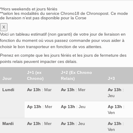
*Hors weekends et jours fériés
**selon les modalités du service Chrono18 de Chronopost. Ce mode
de livraison n’est pas disponible pour la Corse
X
Voici un tableau estimatif (non garanti) de votre jour de livraison en
fonction du moment où vous passez commande pour vous aider à
choisir le bon transporteur en fonction de vos attentes.
Prenez en compte que les jours fériés et les jours de fermeture des
points relais peuvent impacter ces délais.
J+1 (ex
J+2 (Ex Chrono
Jour
Chrono)
Relais)
J+3
Lundi
Av 13h
: Mar
Av 13h
: Mer
Av 13h
:
Jeu
Ap 13h
: Mer
Ap 13h
: Jeu
Ap 13h
:
Ven
Mardi
Av 13h
: Mer
Av 13h
: Jeu
Av 13h
:
Ven