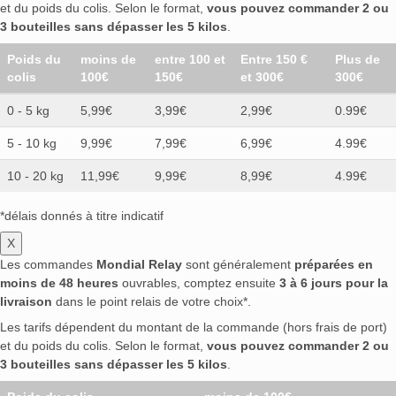
et du poids du colis. Selon le format,
vous pouvez commander 2 ou
3 bouteilles sans dépasser les 5 kilos
.
Poids du
moins de
entre 100 et
Entre 150 €
Plus de
colis
100€
150€
et 300€
300€
0 - 5 kg
5,99€
3,99€
2,99€
0.99€
5 - 10 kg
9,99€
7,99€
6,99€
4.99€
10 - 20 kg
11,99€
9,99€
8,99€
4.99€
*délais donnés à titre indicatif
X
Les commandes
Mondial Relay
sont généralement
préparées en
moins de 48 heures
ouvrables, comptez ensuite
3 à 6 jours pour la
livraison
dans le point relais de votre choix*.
Les tarifs dépendent du montant de la commande (hors frais de port)
et du poids du colis. Selon le format,
vous pouvez commander 2 ou
3 bouteilles sans dépasser les 5 kilos
.