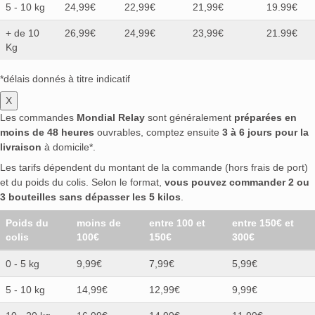
5 - 10 kg
24,99€
22,99€
21,99€
19.99€
+ de 10
26,99€
24,99€
23,99€
21.99€
Kg
*délais donnés à titre indicatif
X
Les commandes
Mondial Relay
sont généralement
préparées en
moins de 48 heures
ouvrables, comptez ensuite
3 à 6 jours pour la
livraison
à domicile*.
Les tarifs dépendent du montant de la commande (hors frais de port)
et du poids du colis. Selon le format,
vous pouvez commander 2 ou
3 bouteilles sans dépasser les 5 kilos
.
Poids du
moins de
entre 100 et
entre 150€ et
colis
100€
150€
300€
0 - 5 kg
9,99€
7,99€
5,99€
5 - 10 kg
14,99€
12,99€
9,99€