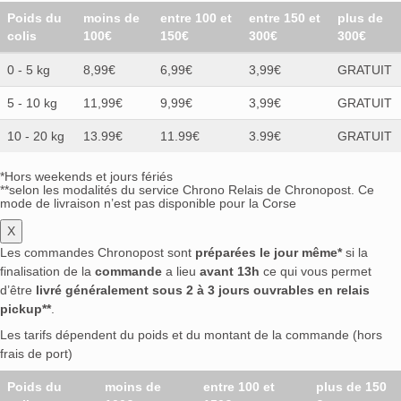
Poids du
moins de
entre 100 et
entre 150 et
plus de
colis
100€
150€
300€
300€
0 - 5 kg
8,99€
6,99€
3,99€
GRATUIT
5 - 10 kg
11,99€
9,99€
3,99€
GRATUIT
10 - 20 kg
13.99€
11.99€
3.99€
GRATUIT
*Hors weekends et jours fériés
**selon les modalités du service Chrono Relais de Chronopost. Ce
mode de livraison n’est pas disponible pour la Corse
X
Les commandes Chronopost sont
préparées le jour même*
si la
finalisation de la
commande
a lieu
avant 13h
ce qui vous permet
d’être
livré généralement sous 2 à 3 jours ouvrables en relais
pickup**
.
Les tarifs dépendent du poids et du montant de la commande (hors
frais de port)
Poids du
moins de
entre 100 et
plus de 150