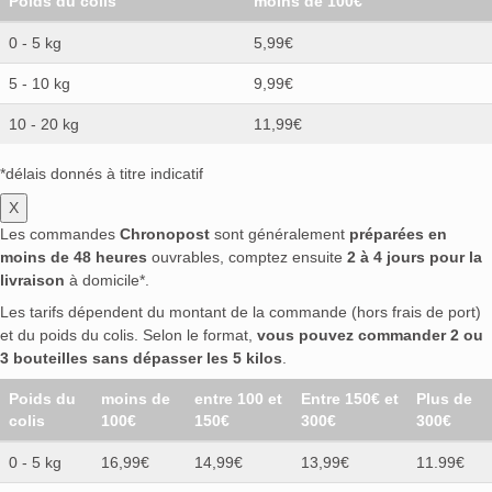
Poids du colis
moins de 100€
0 - 5 kg
5,99€
5 - 10 kg
9,99€
10 - 20 kg
11,99€
*délais donnés à titre indicatif
X
Les commandes
Chronopost
sont généralement
préparées en
moins de 48 heures
ouvrables, comptez ensuite
2 à 4 jours pour la
livraison
à domicile*.
Les tarifs dépendent du montant de la commande (hors frais de port)
et du poids du colis. Selon le format,
vous pouvez commander 2 ou
3 bouteilles sans dépasser les 5 kilos
.
Poids du
moins de
entre 100 et
Entre 150€ et
Plus de
colis
100€
150€
300€
300€
0 - 5 kg
16,99€
14,99€
13,99€
11.99€