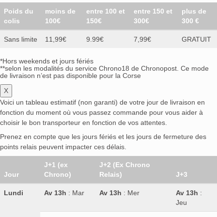
Poids du
moins de
entre 100 et
entre 150 et
plus de
colis
100€
150€
300€
300 €
Sans limite
11,99€
9.99€
7,99€
GRATUIT
*Hors weekends et jours fériés
**selon les modalités du service Chrono18 de Chronopost. Ce mode
de livraison n’est pas disponible pour la Corse
X
Voici un tableau estimatif (non garanti) de votre jour de livraison en
fonction du moment où vous passez commande pour vous aider à
choisir le bon transporteur en fonction de vos attentes.
Prenez en compte que les jours fériés et les jours de fermeture des
points relais peuvent impacter ces délais.
J+1 (ex
J+2 (Ex Chrono
Jour
Chrono)
Relais)
J+3
Lundi
Av 13h
: Mar
Av 13h
: Mer
Av 13h
:
Jeu