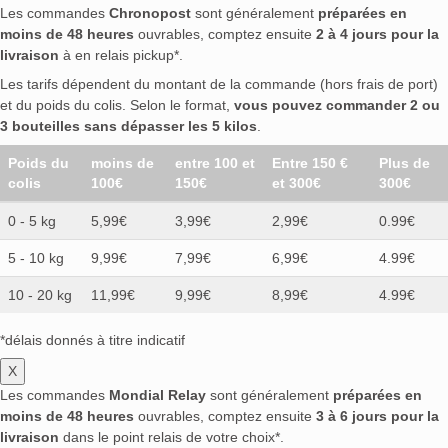
Les commandes
Chronopost
sont généralement
préparées en
moins de 48 heures
ouvrables, comptez ensuite
2 à 4 jours pour la
livraison
à en relais pickup*.
Les tarifs dépendent du montant de la commande (hors frais de port)
et du poids du colis. Selon le format,
vous pouvez commander 2 ou
3 bouteilles sans dépasser les 5 kilos
.
Poids du
moins de
entre 100 et
Entre 150 €
Plus de
colis
100€
150€
et 300€
300€
0 - 5 kg
5,99€
3,99€
2,99€
0.99€
5 - 10 kg
9,99€
7,99€
6,99€
4.99€
10 - 20 kg
11,99€
9,99€
8,99€
4.99€
*délais donnés à titre indicatif
X
Les commandes
Mondial Relay
sont généralement
préparées en
moins de 48 heures
ouvrables, comptez ensuite
3 à 6 jours pour la
livraison
dans le point relais de votre choix*.