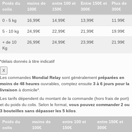
Poids du
moins de
entre 100 et
Entre 150€ et
Plus de
colis
100€
150€
300€
300€
0 - 5 kg
16,99€
14,99€
13,99€
11.99€
5 - 10 kg
24,99€
22,99€
21,99€
19.99€
+ de 10
26,99€
24,99€
23,99€
21.99€
Kg
*délais donnés à titre indicatif
X
Les commandes
Mondial Relay
sont généralement
préparées en
moins de 48 heures
ouvrables, comptez ensuite
3 à 6 jours pour la
livraison
à domicile*.
Les tarifs dépendent du montant de la commande (hors frais de port)
et du poids du colis. Selon le format,
vous pouvez commander 2 ou
3 bouteilles sans dépasser les 5 kilos
.
Poids du
moins de
entre 100 et
entre 150€ et
colis
100€
150€
300€