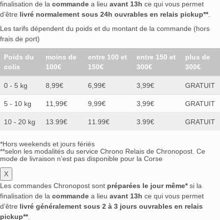
finalisation de la
commande
a lieu
avant 13h
ce qui vous permet
d’être
livré normalement sous 24h ouvrables en relais pickup**
.
Les tarifs dépendent du poids et du montant de la commande (hors
frais de port)
Poids du
moins de
entre 100 et
entre 150 et
plus de
colis
100€
150€
300€
300€
0 - 5 kg
8,99€
6,99€
3,99€
GRATUIT
5 - 10 kg
11,99€
9,99€
3,99€
GRATUIT
10 - 20 kg
13.99€
11.99€
3.99€
GRATUIT
*Hors weekends et jours fériés
**selon les modalités du service Chrono Relais de Chronopost. Ce
mode de livraison n’est pas disponible pour la Corse
X
Les commandes Chronopost sont
préparées le jour même*
si la
finalisation de la
commande
a lieu
avant 13h
ce qui vous permet
d’être
livré généralement sous 2 à 3 jours ouvrables en relais
pickup**
.