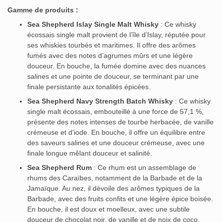
Gamme de produits :
Sea Shepherd Islay Single Malt Whisky
:
Ce whisky
écossais single malt provient de l’île d’Islay, réputée pour
ses whiskies tourbés et maritimes. Il offre des arômes
fumés avec des notes d’agrumes mûrs et une légère
douceur. En bouche, la fumée domine avec des nuances
salines et une pointe de douceur, se terminant par une
finale persistante aux tonalités épicées.
Sea Shepherd Navy Strength Batch Whisky
:
Ce whisky
single malt écossais, embouteillé à une force de 57,1 %,
présente des notes intenses de tourbe herbacée, de vanille
crémeuse et d’iode. En bouche, il offre un équilibre entre
des saveurs salines et une douceur crémeuse, avec une
finale longue mêlant douceur et salinité.
Sea Shepherd Rum
:
Ce rhum est un assemblage de
rhums des Caraïbes, notamment de la Barbade et de la
Jamaïque. Au nez, il dévoile des arômes typiques de la
Barbade, avec des fruits confits et une légère épice boisée.
En bouche, il est doux et moelleux, avec une subtile
douceur de chocolat noir, de vanille et de noix de coco,