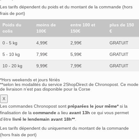
Les tarifs dépendent du poids et du montant de la commande (hors
frais de port)
Poids du
moins de
entre 100 et
plus de 150
colis
100€
150€
€
0 - 5 kg
4,99€
2,99€
GRATUIT
5 - 10 kg
7,99€
5,99€
GRATUIT
10 - 20 kg
9,99€
7,99€
GRATUIT
*Hors weekends et jours fériés
**selon les modalités du service 2ShopDirect de Chronopost. Ce mode
de livraison n’est pas disponible pour la Corse
X
Les commandes Chronopost sont
préparées le jour même*
si la
finalisation de la
commande
a lieu
avant 13h
ce qui vous permet
d’être
livré le lendemain avant 18h**
.
Les tarifs dépendent du uniquement du montant de la commande
(hors frais de port)