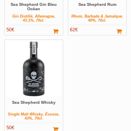
Sea Shepherd Gin Bleu
Sea Shepherd Rum
Pays
Voir ▼
Océan
Producteur
Voir ▼
Gin Distillé, Allemagne,
Rhum, Barbade & Jamaïque,
43.1%, 70cl.
40%, 70cl.
Volume
Voir ▼
50
€
62
€
Filter
Sea Shepherd Whisky
Single Malt Whisky, Écosse,
43%, 70cl.
50
€