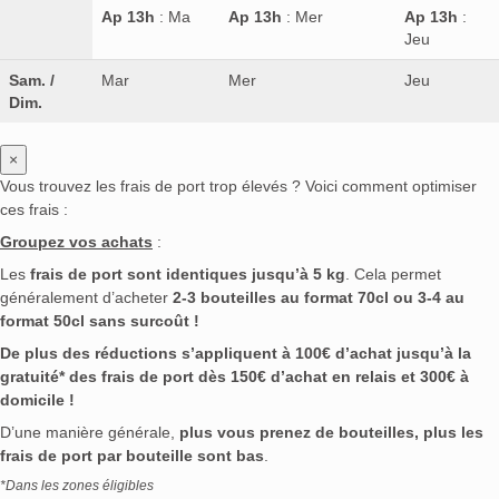
Ap 13h
: Ma
Ap 13h
: Mer
Ap 13h
:
Jeu
Sam. /
Mar
Mer
Jeu
Dim.
×
Vous trouvez les frais de port trop élevés ? Voici comment optimiser
ces frais :
Groupez vos achats
:
Les
frais de port sont identiques jusqu’à 5 kg
. Cela permet
généralement d’acheter
2-3 bouteilles au format 70cl ou 3-4 au
format 50cl sans surcoût !
De plus des réductions s’appliquent à 100€ d’achat jusqu’à la
gratuité* des frais de port dès 150€ d’achat en relais et 300€ à
domicile !
D’une manière générale,
plus vous prenez de bouteilles, plus les
frais de port par bouteille sont bas
.
*Dans les zones éligibles