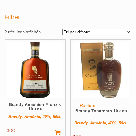
Filtrer
2 résultats affichés
Alcools Bio
Bouteilles originales
Calendrier de l'avent
Coffrets Cadeau
Magnums et +
Brandy Arménien Frunzik
Pays
Voir ▼
Rupture
10 ans
Brandy Tcharents 10 ans
Producteur
Voir ▼
Brandy, Arménie, 40%, 50cl.
Brandy, Arménie, 40%, 50cl.
Volume
Voir ▼
30
€
Filter