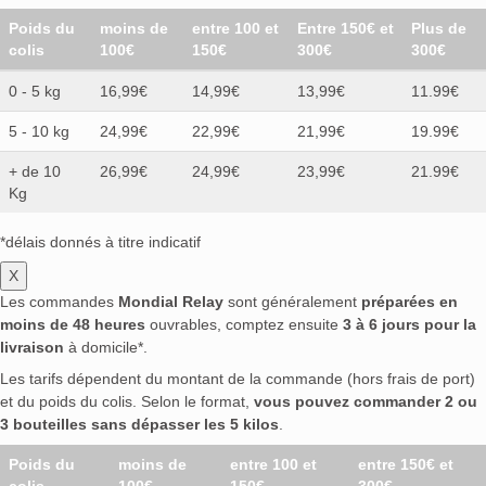
Poids du
moins de
entre 100 et
Entre 150€ et
Plus de
colis
100€
150€
300€
300€
0 - 5 kg
16,99€
14,99€
13,99€
11.99€
5 - 10 kg
24,99€
22,99€
21,99€
19.99€
+ de 10
26,99€
24,99€
23,99€
21.99€
Kg
*délais donnés à titre indicatif
X
Les commandes
Mondial Relay
sont généralement
préparées en
moins de 48 heures
ouvrables, comptez ensuite
3 à 6 jours pour la
livraison
à domicile*.
Les tarifs dépendent du montant de la commande (hors frais de port)
et du poids du colis. Selon le format,
vous pouvez commander 2 ou
3 bouteilles sans dépasser les 5 kilos
.
Poids du
moins de
entre 100 et
entre 150€ et