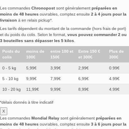
Les commandes
Chronopost
sont généralement
préparées en
moins de 48 heures
ouvrables, comptez ensuite
2 à 4 jours pour la
livraison
à en relais pickup*.
Les tarifs dépendent du montant de la commande (hors frais de port)
et du poids du colis. Selon le format,
vous pouvez commander 2 ou
3 bouteilles sans dépasser les 5 kilos
.
Poids du
moins de
entre 100 et
Entre 150 €
Plus de
colis
100€
150€
et 300€
300€
0 - 5 kg
5,99€
3,99€
2,99€
0.99€
5 - 10 kg
9,99€
7,99€
6,99€
4.99€
10 - 20 kg
11,99€
9,99€
8,99€
4.99€
*délais donnés à titre indicatif
X
Les commandes
Mondial Relay
sont généralement
préparées en
moins de 48 heures
ouvrables, comptez ensuite
3 à 6 jours pour la