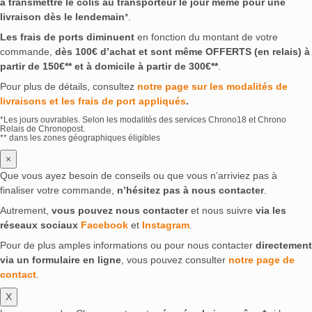
à transmettre le colis au transporteur le jour même pour une
livraison dès le lendemain
*.
Les frais de ports diminuent
en fonction du montant de votre
commande,
dès 100€ d’achat et sont même OFFERTS (en relais) à
partir de 150€** et à domicile à partir de 300€**
.
Pour plus de détails, consultez
notre page sur les modalités de
livraisons et les frais de port appliqués
.
*Les jours ouvrables. Selon les modalités des services Chrono18 et Chrono
Relais de Chronopost.
** dans les zones géographiques éligibles
×
Que vous ayez besoin de conseils ou que vous n’arriviez pas à
finaliser votre commande,
n’hésitez pas à nous contacter
.
Autrement,
vous pouvez nous contacter
et nous suivre
via les
réseaux sociaux
Facebook
et
Instagram
.
Pour de plus amples informations ou pour nous contacter
directement
via un formulaire en ligne
, vous pouvez consulter
notre page de
contact
.
X