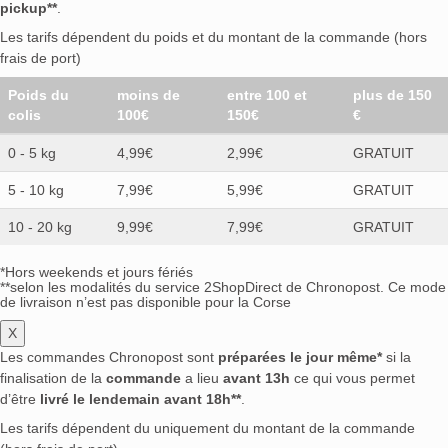
pickup**
.
Les tarifs dépendent du poids et du montant de la commande (hors
frais de port)
Poids du
moins de
entre 100 et
plus de 150
colis
100€
150€
€
0 - 5 kg
4,99€
2,99€
GRATUIT
5 - 10 kg
7,99€
5,99€
GRATUIT
10 - 20 kg
9,99€
7,99€
GRATUIT
*Hors weekends et jours fériés
**selon les modalités du service 2ShopDirect de Chronopost. Ce mode
de livraison n’est pas disponible pour la Corse
X
Les commandes Chronopost sont
préparées le jour même*
si la
finalisation de la
commande
a lieu
avant 13h
ce qui vous permet
d’être
livré le lendemain avant 18h**
.
Les tarifs dépendent du uniquement du montant de la commande