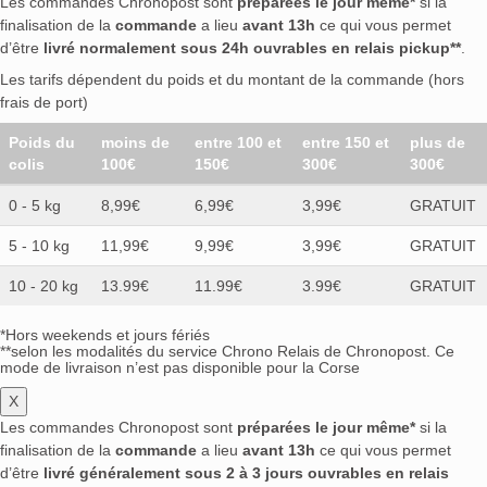
Les commandes Chronopost sont
préparées le jour même*
si la
finalisation de la
commande
a lieu
avant 13h
ce qui vous permet
d’être
livré normalement sous 24h ouvrables en relais pickup**
.
Les tarifs dépendent du poids et du montant de la commande (hors
frais de port)
Poids du
moins de
entre 100 et
entre 150 et
plus de
colis
100€
150€
300€
300€
0 - 5 kg
8,99€
6,99€
3,99€
GRATUIT
5 - 10 kg
11,99€
9,99€
3,99€
GRATUIT
10 - 20 kg
13.99€
11.99€
3.99€
GRATUIT
*Hors weekends et jours fériés
**selon les modalités du service Chrono Relais de Chronopost. Ce
mode de livraison n’est pas disponible pour la Corse
X
Les commandes Chronopost sont
préparées le jour même*
si la
finalisation de la
commande
a lieu
avant 13h
ce qui vous permet
d’être
livré généralement sous 2 à 3 jours ouvrables en relais