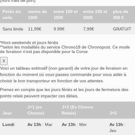
(hors frais de port)
Poids du
moins de
entre 100 et
entre 150 et
plus de
colis
100€
150€
300€
300 €
Sans limite
11,99€
9.99€
7,99€
GRATUIT
*Hors weekends et jours fériés
**selon les modalités du service Chrono18 de Chronopost. Ce mode
de livraison n’est pas disponible pour la Corse
X
Voici un tableau estimatif (non garanti) de votre jour de livraison en
fonction du moment où vous passez commande pour vous aider à
choisir le bon transporteur en fonction de vos attentes.
Prenez en compte que les jours fériés et les jours de fermeture des
points relais peuvent impacter ces délais.
J+1 (ex
J+2 (Ex Chrono
Jour
Chrono)
Relais)
J+3
Lundi
Av 13h
: Mar
Av 13h
: Mer
Av 13h
:
Jeu