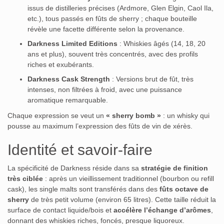
issus de distilleries précises (Ardmore, Glen Elgin, Caol Ila,
etc.), tous passés en fûts de sherry ; chaque bouteille
révèle une facette différente selon la provenance.
Darkness Limited Editions
: Whiskies âgés (14, 18, 20
ans et plus), souvent très concentrés, avec des profils
riches et exubérants.
Darkness Cask Strength
: Versions brut de fût, très
intenses, non filtrées à froid, avec une puissance
aromatique remarquable.
Chaque expression se veut un
« sherry bomb »
: un whisky qui
pousse au maximum l’expression des fûts de vin de xérès.
Identité et savoir-faire
La spécificité de Darkness réside dans sa
stratégie de finition
très ciblée
: après un vieillissement traditionnel (bourbon ou refill
cask), les single malts sont transférés dans des
fûts octave de
sherry
de très petit volume (environ 65 litres). Cette taille réduit la
surface de contact liquide/bois et
accélère l’échange d’arômes
,
donnant des whiskies riches, foncés, presque liquoreux.