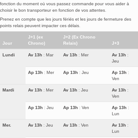
fonction du moment où vous passez commande pour vous aider à
choisir le bon transporteur en fonction de vos attentes.
Prenez en compte que les jours fériés et les jours de fermeture des
points relais peuvent impacter ces délais.
J+1 (ex
J+2 (Ex Chrono
Jour
Chrono)
Relais)
J+3
Lundi
Av 13h
: Mar
Av 13h
: Mer
Av 13h
:
Jeu
Ap 13h
: Mer
Ap 13h
: Jeu
Ap 13h
:
Ven
Mardi
Av 13h
: Mer
Av 13h
: Jeu
Av 13h
:
Ven
Ap 13h
: Jeu
Ap 13h
: Ven
Ap 13h
:
Lun
Mer.
Av 13h
: Jeu
Av 13h
: Ven
Av 13h
:
Lun