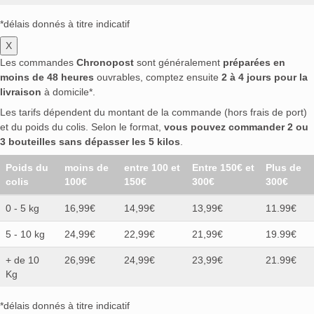
*délais donnés à titre indicatif
X
Les commandes
Chronopost
sont généralement
préparées en
moins de 48 heures
ouvrables, comptez ensuite
2 à 4 jours pour la
livraison
à domicile*.
Les tarifs dépendent du montant de la commande (hors frais de port)
et du poids du colis. Selon le format,
vous pouvez commander 2 ou
3 bouteilles sans dépasser les 5 kilos
.
Poids du
moins de
entre 100 et
Entre 150€ et
Plus de
colis
100€
150€
300€
300€
0 - 5 kg
16,99€
14,99€
13,99€
11.99€
5 - 10 kg
24,99€
22,99€
21,99€
19.99€
+ de 10
26,99€
24,99€
23,99€
21.99€
Kg
*délais donnés à titre indicatif