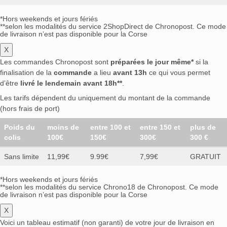
*Hors weekends et jours fériés
**selon les modalités du service 2ShopDirect de Chronopost. Ce mode
de livraison n’est pas disponible pour la Corse
X
Les commandes Chronopost sont
préparées le jour même*
si la
finalisation de la
commande
a lieu
avant 13h
ce qui vous permet
d’être
livré le lendemain avant 18h**
.
Les tarifs dépendent du uniquement du montant de la commande
(hors frais de port)
Poids du
moins de
entre 100 et
entre 150 et
plus de
colis
100€
150€
300€
300 €
Sans limite
11,99€
9.99€
7,99€
GRATUIT
*Hors weekends et jours fériés
**selon les modalités du service Chrono18 de Chronopost. Ce mode
de livraison n’est pas disponible pour la Corse
X
Voici un tableau estimatif (non garanti) de votre jour de livraison en