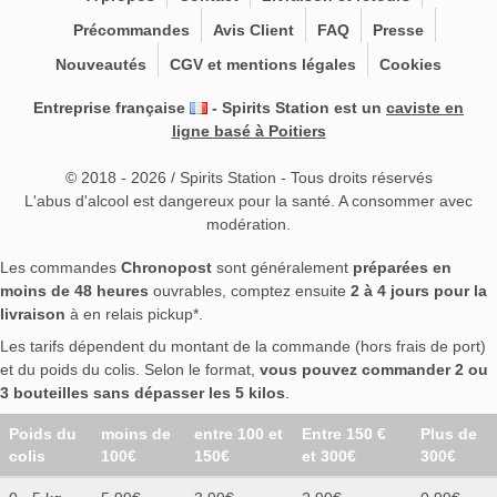
Précommandes
Avis Client
FAQ
Presse
Nouveautés
CGV et mentions légales
Cookies
Entreprise française
- Spirits Station est un
caviste en
ligne basé à Poitiers
© 2018 - 2026 / Spirits Station - Tous droits réservés
L'abus d'alcool est dangereux pour la santé. A consommer avec
modération.
Les commandes
Chronopost
sont généralement
préparées en
moins de 48 heures
ouvrables, comptez ensuite
2 à 4 jours pour la
livraison
à en relais pickup*.
Les tarifs dépendent du montant de la commande (hors frais de port)
et du poids du colis. Selon le format,
vous pouvez commander 2 ou
3 bouteilles sans dépasser les 5 kilos
.
Poids du
moins de
entre 100 et
Entre 150 €
Plus de
colis
100€
150€
et 300€
300€