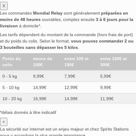
X
Les commandes
Mondial Relay
sont généralement
préparées en
moins de 48 heures
ouvrables, comptez ensuite
3 à 6 jours pour la
livraison
à domicile*.
Les tarifs dépendent du montant de la commande (hors frais de port)
et du poids du colis. Selon le format,
vous pouvez commander 2 ou
3 bouteilles sans dépasser les 5 kilos
.
Poids du
moins de
entre 100 et
entre 150€ et
colis
100€
150€
300€
0 - 5 kg
9,99€
7,99€
5,99€
5 - 10 kg
14,99€
12,99€
9,99€
10 - 20 kg
16,99€
14,99€
11,99€
*délais donnés à titre indicatif
×
La sécurité sur internet est un enjeu majeur et chez Spirits Stations
nous y accordons la plus grande importance.