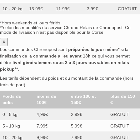
10 - 20 kg
13.99€
11.99€
3.99€
GRATUIT
*Hors weekends et jours fériés
**selon les modalités du service Chrono Relais de Chronopost. Ce
mode de livraison n’est pas disponible pour la Corse
X
Les commandes Chronopost sont
préparées le jour même*
si la
finalisation de la
commande
a lieu
avant 13h
ce qui vous permet
d’être
livré généralement sous 2 à 3 jours ouvrables en relais
pickup**
.
Les tarifs dépendent du poids et du montant de la commande (hors
frais de port)
Poids du
moins de
entre 100 et
plus de 150
colis
100€
150€
€
0 - 5 kg
4,99€
2,99€
GRATUIT
5 - 10 kg
7,99€
5,99€
GRATUIT
10 - 20 kg
9,99€
7,99€
GRATUIT