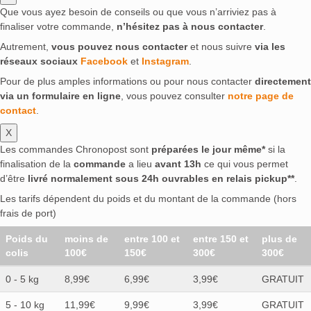
Que vous ayez besoin de conseils ou que vous n’arriviez pas à
finaliser votre commande,
n’hésitez pas à nous contacter
.
Autrement,
vous pouvez nous contacter
et nous suivre
via les
réseaux sociaux
Facebook
et
Instagram
.
Pour de plus amples informations ou pour nous contacter
directement
via un formulaire en ligne
, vous pouvez consulter
notre page de
contact
.
X
Les commandes Chronopost sont
préparées le jour même*
si la
finalisation de la
commande
a lieu
avant 13h
ce qui vous permet
d’être
livré normalement sous 24h ouvrables en relais pickup**
.
Les tarifs dépendent du poids et du montant de la commande (hors
frais de port)
Poids du
moins de
entre 100 et
entre 150 et
plus de
colis
100€
150€
300€
300€
0 - 5 kg
8,99€
6,99€
3,99€
GRATUIT
5 - 10 kg
11,99€
9,99€
3,99€
GRATUIT