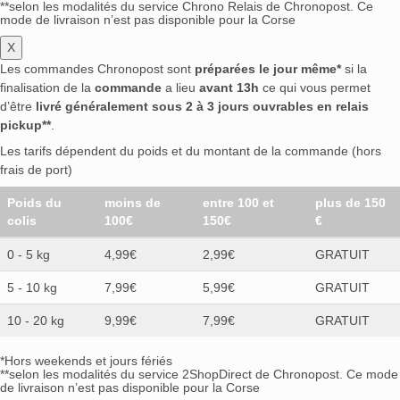
**selon les modalités du service Chrono Relais de Chronopost. Ce
mode de livraison n’est pas disponible pour la Corse
X
Les commandes Chronopost sont
préparées le jour même*
si la
finalisation de la
commande
a lieu
avant 13h
ce qui vous permet
d’être
livré généralement sous 2 à 3 jours ouvrables en relais
pickup**
.
Les tarifs dépendent du poids et du montant de la commande (hors
frais de port)
Poids du
moins de
entre 100 et
plus de 150
colis
100€
150€
€
0 - 5 kg
4,99€
2,99€
GRATUIT
5 - 10 kg
7,99€
5,99€
GRATUIT
10 - 20 kg
9,99€
7,99€
GRATUIT
*Hors weekends et jours fériés
**selon les modalités du service 2ShopDirect de Chronopost. Ce mode
de livraison n’est pas disponible pour la Corse