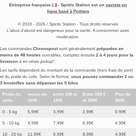
Entreprise française
- Spirits Station est un
caviste en
ligne basé à Poitiers
© 2018 - 2026 / Spirits Station - Tous droits réservés
L'abus d'alcool est dangereux pour la santé. A consommer avec
modération.
Les commandes
Chronopost
sont généralement
préparées en
moins de 48 heures
ouvrables, comptez ensuite
2 à 4 jours pour la
livraison
à en relais pickup*.
Les tarifs dépendent du montant de la commande (hors frais de port)
et du poids du colis. Selon le format,
vous pouvez commander 2 ou
3 bouteilles sans dépasser les 5 kilos
.
Poids du
moins de
entre 100 et
Entre 150 €
Plus de
colis
100€
150€
et 300€
300€
0 - 5 kg
5,99€
3,99€
2,99€
0.99€
5 - 10 kg
9,99€
7,99€
6,99€
4.99€
10 - 20 kg
11,99€
9,99€
8,99€
4.99€