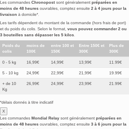
Les commandes
Chronopost
sont généralement
préparées en
moins de 48 heures
ouvrables, comptez ensuite
2 à 4 jours pour la
livraison
à domicile*.
Les tarifs dépendent du montant de la commande (hors frais de port)
et du poids du colis. Selon le format,
vous pouvez commander 2 ou
3 bouteilles sans dépasser les 5 kilos
.
Poids du
moins de
entre 100 et
Entre 150€ et
Plus de
colis
100€
150€
300€
300€
0 - 5 kg
16,99€
14,99€
13,99€
11.99€
5 - 10 kg
24,99€
22,99€
21,99€
19.99€
+ de 10
26,99€
24,99€
23,99€
21.99€
Kg
*délais donnés à titre indicatif
X
Les commandes
Mondial Relay
sont généralement
préparées en
moins de 48 heures
ouvrables, comptez ensuite
3 à 6 jours pour la