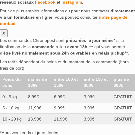
réseaux sociaux
Facebook
et
Instagram
.
Pour de plus amples informations ou pour nous contacter
directement
via un formulaire en ligne
, vous pouvez consulter
notre page de
contact
.
X
Les commandes Chronopost sont
préparées le jour même*
si la
finalisation de la
commande
a lieu
avant 13h
ce qui vous permet
d’être
livré normalement sous 24h ouvrables en relais pickup**
.
Les tarifs dépendent du poids et du montant de la commande (hors
frais de port)
Poids du
moins de
entre 100 et
entre 150 et
plus de
colis
100€
150€
300€
300€
0 - 5 kg
8,99€
6,99€
3,99€
GRATUIT
5 - 10 kg
11,99€
9,99€
3,99€
GRATUIT
10 - 20 kg
13.99€
11.99€
3.99€
GRATUIT
*Hors weekends et jours fériés