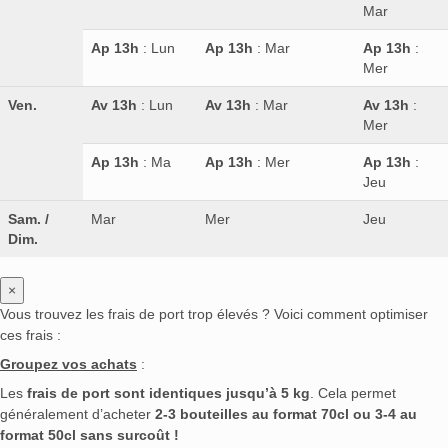
Mar
Ap 13h
: Lun
Ap 13h
: Mar
Ap 13h
:
Mer
Ven.
Av 13h
: Lun
Av 13h
: Mar
Av 13h
:
Mer
Ap 13h
: Ma
Ap 13h
: Mer
Ap 13h
:
Jeu
Sam. /
Mar
Mer
Jeu
Dim.
×
Vous trouvez les frais de port trop élevés ? Voici comment optimiser
ces frais :
Groupez vos achats
:
Les
frais de port sont identiques jusqu’à 5 kg
. Cela permet
généralement d’acheter
2-3 bouteilles au format 70cl ou 3-4 au
format 50cl sans surcoût !