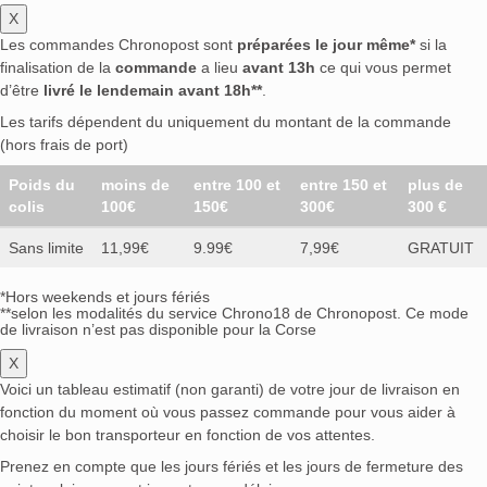
X
Les commandes Chronopost sont
préparées le jour même*
si la
finalisation de la
commande
a lieu
avant 13h
ce qui vous permet
d’être
livré le lendemain avant 18h**
.
Les tarifs dépendent du uniquement du montant de la commande
(hors frais de port)
Poids du
moins de
entre 100 et
entre 150 et
plus de
colis
100€
150€
300€
300 €
Sans limite
11,99€
9.99€
7,99€
GRATUIT
*Hors weekends et jours fériés
**selon les modalités du service Chrono18 de Chronopost. Ce mode
de livraison n’est pas disponible pour la Corse
X
Voici un tableau estimatif (non garanti) de votre jour de livraison en
fonction du moment où vous passez commande pour vous aider à
choisir le bon transporteur en fonction de vos attentes.
Prenez en compte que les jours fériés et les jours de fermeture des