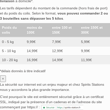
livraison
à domicile*.
Les tarifs dépendent du montant de la commande (hors frais de port)
et du poids du colis. Selon le format,
vous pouvez commander 2 ou
3 bouteilles sans dépasser les 5 kilos
.
Poids du
moins de
entre 100 et
entre 150€ et
colis
100€
150€
300€
0 - 5 kg
9,99€
7,99€
5,99€
5 - 10 kg
14,99€
12,99€
9,99€
10 - 20 kg
16,99€
14,99€
11,99€
*délais donnés à titre indicatif
×
La sécurité sur internet est un enjeu majeur et chez Spirits Stations
nous y accordons la plus grande importance.
C’est pourquoi le site est entièrement sécurisé grâce à un certificat
SSL, indiqué par la présence d’un cadenas et de l’adresse du site
commençant par https:// :