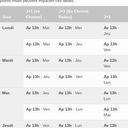
points relais peuvent impacter ces délais.
J+1 (ex
J+2 (Ex Chrono
Jour
Chrono)
Relais)
J+3
Lundi
Av 13h
: Mar
Av 13h
: Mer
Av 13h
:
Jeu
Ap 13h
: Mer
Ap 13h
: Jeu
Ap 13h
:
Ven
Mardi
Av 13h
: Mer
Av 13h
: Jeu
Av 13h
:
Ven
Ap 13h
: Jeu
Ap 13h
: Ven
Ap 13h
:
Lun
Mer.
Av 13h
: Jeu
Av 13h
: Ven
Av 13h
:
Lun
Ap 13h
: Ven
Ap 13h
: Lun
Ap 13h
:
Mar
Jeudi
Av 13h
: Ven
Av 13h
: Lun
Av 13h
: