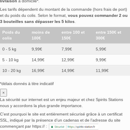
livraison
à domicile*.
Les tarifs dépendent du montant de la commande (hors frais de port)
et du poids du colis. Selon le format,
vous pouvez commander 2 ou
3 bouteilles sans dépasser les 5 kilos
.
Poids du
moins de
entre 100 et
entre 150€ et
colis
100€
150€
300€
0 - 5 kg
9,99€
7,99€
5,99€
5 - 10 kg
14,99€
12,99€
9,99€
10 - 20 kg
16,99€
14,99€
11,99€
*délais donnés à titre indicatif
×
La sécurité sur internet est un enjeu majeur et chez Spirits Stations
nous y accordons la plus grande importance.
C’est pourquoi le site est entièrement sécurisé grâce à un certificat
SSL, indiqué par la présence d’un cadenas et de l’adresse du site
commençant par https:// :