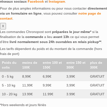
réseaux sociaux
Facebook
et
Instagram
.
Pour de plus amples informations ou pour nous contacter
directement
via un formulaire en ligne
, vous pouvez consulter
notre page de
contact
.
X
Les commandes Chronopost sont
préparées le jour même*
si la
finalisation de la
commande
a lieu
avant 13h
ce qui vous permet
d’être
livré normalement sous 24h ouvrables en relais pickup**
.
Les tarifs dépendent du poids et du montant de la commande (hors
frais de port)
Poids du
moins de
entre 100 et
entre 150 et
plus de
colis
100€
150€
300€
300€
0 - 5 kg
8,99€
6,99€
3,99€
GRATUIT
5 - 10 kg
11,99€
9,99€
3,99€
GRATUIT
10 - 20 kg
13.99€
11.99€
3.99€
GRATUIT
*Hors weekends et jours fériés