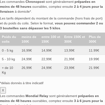
Les commandes
Chronopost
sont généralement
préparées en
moins de 48 heures
ouvrables, comptez ensuite
2 à 4 jours pour la
livraison
à domicile*.
Les tarifs dépendent du montant de la commande (hors frais de port)
et du poids du colis. Selon le format,
vous pouvez commander 2 ou
3 bouteilles sans dépasser les 5 kilos
.
Poids du
moins de
entre 100 et
Entre 150€ et
Plus de
colis
100€
150€
300€
300€
0 - 5 kg
16,99€
14,99€
13,99€
11.99€
5 - 10 kg
24,99€
22,99€
21,99€
19.99€
+ de 10
26,99€
24,99€
23,99€
21.99€
Kg
*délais donnés à titre indicatif
X
Les commandes
Mondial Relay
sont généralement
préparées en
moins de 48 heures
ouvrables, comptez ensuite
3 à 6 jours pour la