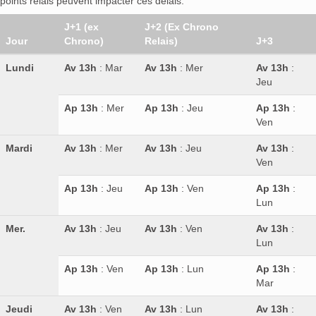
points relais peuvent impacter ces délais.
J+1 (ex
J+2 (Ex Chrono
Jour
Chrono)
Relais)
J+3
Lundi
Av 13h
: Mar
Av 13h
: Mer
Av 13h
:
Jeu
Ap 13h
: Mer
Ap 13h
: Jeu
Ap 13h
:
Ven
Mardi
Av 13h
: Mer
Av 13h
: Jeu
Av 13h
:
Ven
Ap 13h
: Jeu
Ap 13h
: Ven
Ap 13h
:
Lun
Mer.
Av 13h
: Jeu
Av 13h
: Ven
Av 13h
:
Lun
Ap 13h
: Ven
Ap 13h
: Lun
Ap 13h
:
Mar
Jeudi
Av 13h
: Ven
Av 13h
: Lun
Av 13h
: