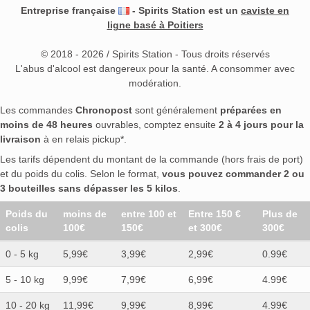
Entreprise française
- Spirits Station est un
caviste en
ligne basé à Poitiers
© 2018 - 2026 / Spirits Station - Tous droits réservés
L'abus d'alcool est dangereux pour la santé. A consommer avec
modération.
Les commandes
Chronopost
sont généralement
préparées en
moins de 48 heures
ouvrables, comptez ensuite
2 à 4 jours pour la
livraison
à en relais pickup*.
Les tarifs dépendent du montant de la commande (hors frais de port)
et du poids du colis. Selon le format,
vous pouvez commander 2 ou
3 bouteilles sans dépasser les 5 kilos
.
Poids du
moins de
entre 100 et
Entre 150 €
Plus de
colis
100€
150€
et 300€
300€
0 - 5 kg
5,99€
3,99€
2,99€
0.99€
5 - 10 kg
9,99€
7,99€
6,99€
4.99€
10 - 20 kg
11,99€
9,99€
8,99€
4.99€