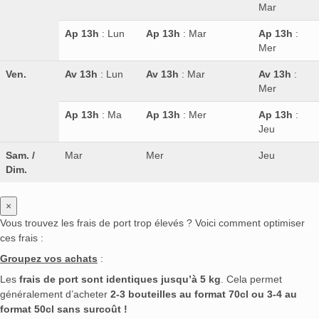
Mar
Ap 13h
: Lun
Ap 13h
: Mar
Ap 13h
:
Mer
Ven.
Av 13h
: Lun
Av 13h
: Mar
Av 13h
:
Mer
Ap 13h
: Ma
Ap 13h
: Mer
Ap 13h
:
Jeu
Sam. /
Mar
Mer
Jeu
Dim.
×
Vous trouvez les frais de port trop élevés ? Voici comment optimiser
ces frais :
Groupez vos achats
:
Les
frais de port sont identiques jusqu’à 5 kg
. Cela permet
généralement d’acheter
2-3 bouteilles au format 70cl ou 3-4 au
format 50cl sans surcoût !