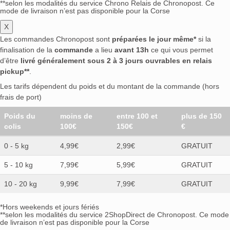
**selon les modalités du service Chrono Relais de Chronopost. Ce
mode de livraison n’est pas disponible pour la Corse
X
Les commandes Chronopost sont
préparées le jour même*
si la
finalisation de la
commande
a lieu
avant 13h
ce qui vous permet
d’être
livré généralement sous 2 à 3 jours ouvrables en relais
pickup**
.
Les tarifs dépendent du poids et du montant de la commande (hors
frais de port)
Poids du
moins de
entre 100 et
plus de 150
colis
100€
150€
€
0 - 5 kg
4,99€
2,99€
GRATUIT
5 - 10 kg
7,99€
5,99€
GRATUIT
10 - 20 kg
9,99€
7,99€
GRATUIT
*Hors weekends et jours fériés
**selon les modalités du service 2ShopDirect de Chronopost. Ce mode
de livraison n’est pas disponible pour la Corse