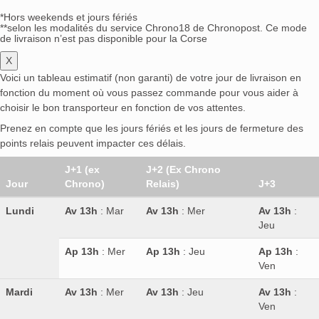
*Hors weekends et jours fériés
**selon les modalités du service Chrono18 de Chronopost. Ce mode
de livraison n’est pas disponible pour la Corse
X
Voici un tableau estimatif (non garanti) de votre jour de livraison en
fonction du moment où vous passez commande pour vous aider à
choisir le bon transporteur en fonction de vos attentes.
Prenez en compte que les jours fériés et les jours de fermeture des
points relais peuvent impacter ces délais.
J+1 (ex
J+2 (Ex Chrono
Jour
Chrono)
Relais)
J+3
Lundi
Av 13h
: Mar
Av 13h
: Mer
Av 13h
:
Jeu
Ap 13h
: Mer
Ap 13h
: Jeu
Ap 13h
:
Ven
Mardi
Av 13h
: Mer
Av 13h
: Jeu
Av 13h
:
Ven