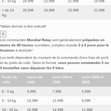
5 - 10 kg
24,99€
22,99€
21,99€
19.99€
+ de 10
26,99€
24,99€
23,99€
21.99€
Kg
*délais donnés à titre indicatif
X
Les commandes
Mondial Relay
sont généralement
préparées en
moins de 48 heures
ouvrables, comptez ensuite
3 à 6 jours pour la
livraison
à domicile*.
Les tarifs dépendent du montant de la commande (hors frais de port)
et du poids du colis. Selon le format,
vous pouvez commander 2 ou
3 bouteilles sans dépasser les 5 kilos
.
Poids du
moins de
entre 100 et
entre 150€ et
colis
100€
150€
300€
0 - 5 kg
9,99€
7,99€
5,99€
5 - 10 kg
14,99€
12,99€
9,99€
10 - 20 kg
16,99€
14,99€
11,99€