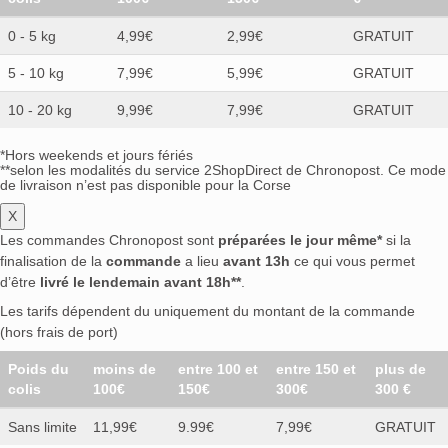
0 - 5 kg
4,99€
2,99€
GRATUIT
5 - 10 kg
7,99€
5,99€
GRATUIT
10 - 20 kg
9,99€
7,99€
GRATUIT
*Hors weekends et jours fériés
**selon les modalités du service 2ShopDirect de Chronopost. Ce mode
de livraison n’est pas disponible pour la Corse
X
Les commandes Chronopost sont
préparées le jour même*
si la
finalisation de la
commande
a lieu
avant 13h
ce qui vous permet
d’être
livré le lendemain avant 18h**
.
Les tarifs dépendent du uniquement du montant de la commande
(hors frais de port)
Poids du
moins de
entre 100 et
entre 150 et
plus de
colis
100€
150€
300€
300 €
Sans limite
11,99€
9.99€
7,99€
GRATUIT