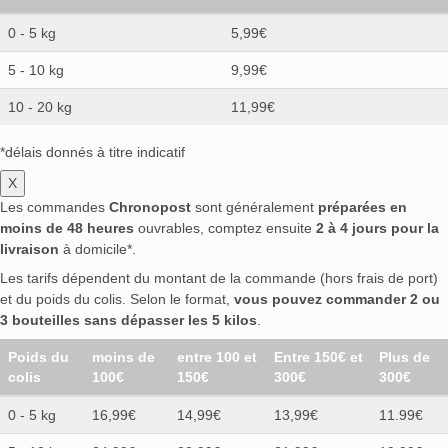
0 - 5 kg
5,99€
5 - 10 kg
9,99€
10 - 20 kg
11,99€
*délais donnés à titre indicatif
X
Les commandes
Chronopost
sont généralement
préparées en
moins de 48 heures
ouvrables, comptez ensuite
2 à 4 jours pour la
livraison
à domicile*.
Les tarifs dépendent du montant de la commande (hors frais de port)
et du poids du colis. Selon le format,
vous pouvez commander 2 ou
3 bouteilles sans dépasser les 5 kilos
.
Poids du
moins de
entre 100 et
Entre 150€ et
Plus de
colis
100€
150€
300€
300€
0 - 5 kg
16,99€
14,99€
13,99€
11.99€