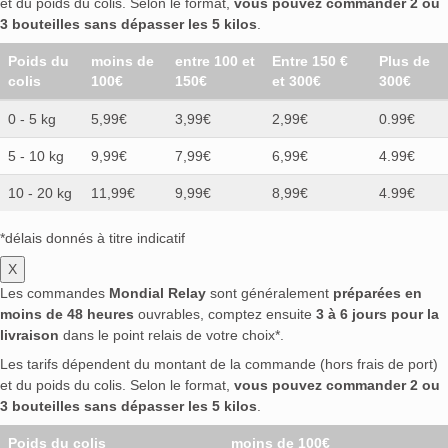
et du poids du colis. Selon le format,
vous pouvez commander 2 ou
3 bouteilles sans dépasser les 5 kilos
.
Poids du
moins de
entre 100 et
Entre 150 €
Plus de
colis
100€
150€
et 300€
300€
0 - 5 kg
5,99€
3,99€
2,99€
0.99€
5 - 10 kg
9,99€
7,99€
6,99€
4.99€
10 - 20 kg
11,99€
9,99€
8,99€
4.99€
*délais donnés à titre indicatif
X
Les commandes
Mondial Relay
sont généralement
préparées en
moins de 48 heures
ouvrables, comptez ensuite
3 à 6 jours pour la
livraison
dans le point relais de votre choix*.
Les tarifs dépendent du montant de la commande (hors frais de port)
et du poids du colis. Selon le format,
vous pouvez commander 2 ou
3 bouteilles sans dépasser les 5 kilos
.
Poids du colis
moins de 100€