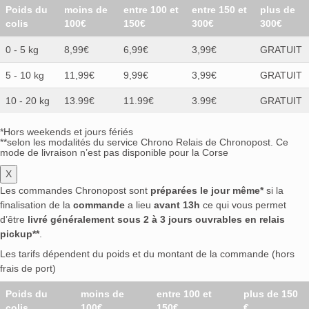
Poids du
moins de
entre 100 et
entre 150 et
plus de
colis
100€
150€
300€
300€
0 - 5 kg
8,99€
6,99€
3,99€
GRATUIT
5 - 10 kg
11,99€
9,99€
3,99€
GRATUIT
10 - 20 kg
13.99€
11.99€
3.99€
GRATUIT
*Hors weekends et jours fériés
**selon les modalités du service Chrono Relais de Chronopost. Ce
mode de livraison n’est pas disponible pour la Corse
X
Les commandes Chronopost sont
préparées le jour même*
si la
finalisation de la
commande
a lieu
avant 13h
ce qui vous permet
d’être
livré généralement sous 2 à 3 jours ouvrables en relais
pickup**
.
Les tarifs dépendent du poids et du montant de la commande (hors
frais de port)
Poids du
moins de
entre 100 et
plus de 150
colis
100€
150€
€