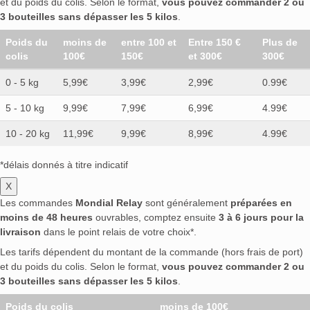
et du poids du colis. Selon le format,
vous pouvez commander 2 ou
3 bouteilles sans dépasser les 5 kilos
.
Poids du
moins de
entre 100 et
Entre 150 €
Plus de
colis
100€
150€
et 300€
300€
0 - 5 kg
5,99€
3,99€
2,99€
0.99€
5 - 10 kg
9,99€
7,99€
6,99€
4.99€
10 - 20 kg
11,99€
9,99€
8,99€
4.99€
*délais donnés à titre indicatif
X
Les commandes
Mondial Relay
sont généralement
préparées en
moins de 48 heures
ouvrables, comptez ensuite
3 à 6 jours pour la
livraison
dans le point relais de votre choix*.
Les tarifs dépendent du montant de la commande (hors frais de port)
et du poids du colis. Selon le format,
vous pouvez commander 2 ou
3 bouteilles sans dépasser les 5 kilos
.
Poids du colis
moins de 100€