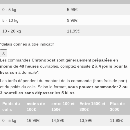
0 - 5 kg
5,99€
5 - 10 kg
9,99€
10 - 20 kg
11,99€
*délais donnés à titre indicatif
X
Les commandes
Chronopost
sont généralement
préparées en
moins de 48 heures
ouvrables, comptez ensuite
2 à 4 jours pour la
livraison
à domicile*.
Les tarifs dépendent du montant de la commande (hors frais de port)
et du poids du colis. Selon le format,
vous pouvez commander 2 ou
3 bouteilles sans dépasser les 5 kilos
.
Poids du
moins de
entre 100 et
Entre 150€ et
Plus de
colis
100€
150€
300€
300€
0 - 5 kg
16,99€
14,99€
13,99€
11.99€