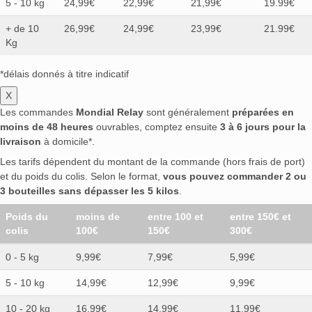
5 - 10 kg
24,99€
22,99€
21,99€
19.99€
+ de 10
26,99€
24,99€
23,99€
21.99€
Kg
*délais donnés à titre indicatif
X
Les commandes
Mondial Relay
sont généralement
préparées en
moins de 48 heures
ouvrables, comptez ensuite
3 à 6 jours pour la
livraison
à domicile*.
Les tarifs dépendent du montant de la commande (hors frais de port)
et du poids du colis. Selon le format,
vous pouvez commander 2 ou
3 bouteilles sans dépasser les 5 kilos
.
Poids du
moins de
entre 100 et
entre 150€ et
colis
100€
150€
300€
0 - 5 kg
9,99€
7,99€
5,99€
5 - 10 kg
14,99€
12,99€
9,99€
10 - 20 kg
16,99€
14,99€
11,99€