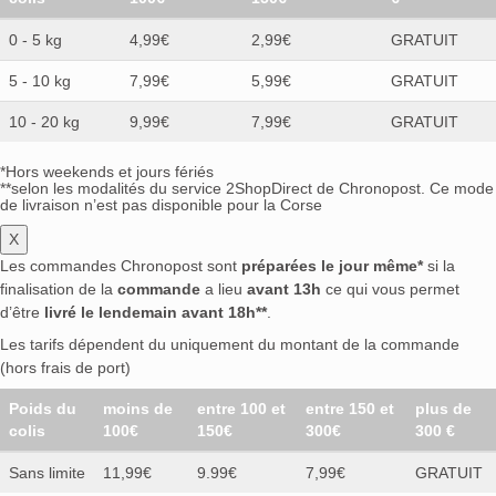
0 - 5 kg
4,99€
2,99€
GRATUIT
5 - 10 kg
7,99€
5,99€
GRATUIT
10 - 20 kg
9,99€
7,99€
GRATUIT
*Hors weekends et jours fériés
**selon les modalités du service 2ShopDirect de Chronopost. Ce mode
de livraison n’est pas disponible pour la Corse
X
Les commandes Chronopost sont
préparées le jour même*
si la
finalisation de la
commande
a lieu
avant 13h
ce qui vous permet
d’être
livré le lendemain avant 18h**
.
Les tarifs dépendent du uniquement du montant de la commande
(hors frais de port)
Poids du
moins de
entre 100 et
entre 150 et
plus de
colis
100€
150€
300€
300 €
Sans limite
11,99€
9.99€
7,99€
GRATUIT