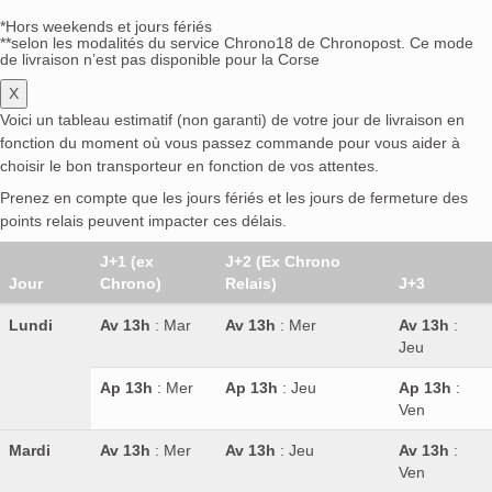
*Hors weekends et jours fériés
**selon les modalités du service Chrono18 de Chronopost. Ce mode
de livraison n’est pas disponible pour la Corse
X
Voici un tableau estimatif (non garanti) de votre jour de livraison en
fonction du moment où vous passez commande pour vous aider à
choisir le bon transporteur en fonction de vos attentes.
Prenez en compte que les jours fériés et les jours de fermeture des
points relais peuvent impacter ces délais.
J+1 (ex
J+2 (Ex Chrono
Jour
Chrono)
Relais)
J+3
Lundi
Av 13h
: Mar
Av 13h
: Mer
Av 13h
:
Jeu
Ap 13h
: Mer
Ap 13h
: Jeu
Ap 13h
:
Ven
Mardi
Av 13h
: Mer
Av 13h
: Jeu
Av 13h
:
Ven