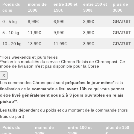
Poids du
moins de
entre 100 et
entre 150 et
plus de
colis
100€
150€
300€
300€
0 - 5 kg
8,99€
6,99€
3,99€
GRATUIT
5 - 10 kg
11,99€
9,99€
3,99€
GRATUIT
10 - 20 kg
13.99€
11.99€
3.99€
GRATUIT
*Hors weekends et jours fériés
**selon les modalités du service Chrono Relais de Chronopost. Ce
mode de livraison n’est pas disponible pour la Corse
X
Les commandes Chronopost sont
préparées le jour même*
si la
finalisation de la
commande
a lieu
avant 13h
ce qui vous permet
d’être
livré généralement sous 2 à 3 jours ouvrables en relais
pickup**
.
Les tarifs dépendent du poids et du montant de la commande (hors
frais de port)
Poids du
moins de
entre 100 et
plus de 150
colis
100€
150€
€