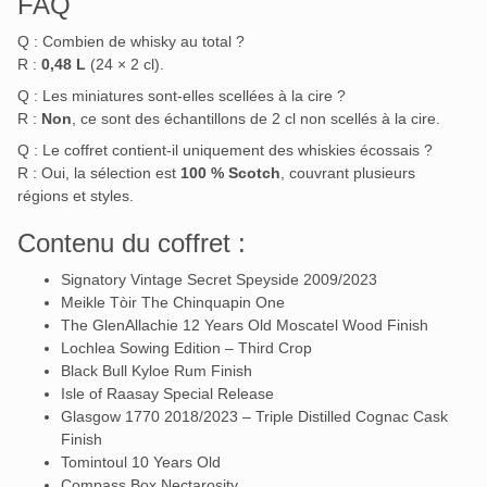
FAQ
Q : Combien de whisky au total ?
R :
0,48 L
(24 × 2 cl).
Q : Les miniatures sont-elles scellées à la cire ?
R :
Non
, ce sont des échantillons de 2 cl non scellés à la cire.
Q : Le coffret contient-il uniquement des whiskies écossais ?
R : Oui, la sélection est
100 % Scotch
, couvrant plusieurs
régions et styles.
Contenu du coffret :
Signatory Vintage Secret Speyside 2009/2023
Meikle Tòir The Chinquapin One
The GlenAllachie 12 Years Old Moscatel Wood Finish
Lochlea Sowing Edition – Third Crop
Black Bull Kyloe Rum Finish
Isle of Raasay Special Release
Glasgow 1770 2018/2023 – Triple Distilled Cognac Cask
Finish
Tomintoul 10 Years Old
Compass Box Nectarosity