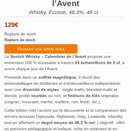
l’Avent
Whisky, Écosse, 48,3%, 48 cl.
129
€
Rupture de stock
Rupture de stock
Recevoir une alerte stock
Le
Scotch Whisky – Calendrier de l’Avent
propose une
immersion 100 % écossaise à travers
24 échantillons de 2 cl
, à
ouvrir chaque jour de l’Avent.
Présenté dans un
coffret magnétique
, il réunit des
embouteillages de distilleries et d’embouteilleurs indépendants,
avec une
diversité de styles
: single malts, blended malts et
blends, profils
tourbés
ou non, et
finitions de fûts
originales
(cognac, moscatel, merlot, madère, rum finish, etc.).
Cette édition met l’accent sur la découverte et la comparaison des
terroirs écossais (Speyside, Highlands, Islay, Lowlands, Islands),
tout en affichant un
degré moyen de 48,3 % vol.
L’objectif : offrir
un parcours pédagogique et ludique, riche en surprises et en