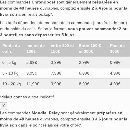
Les commandes
Chronopost
sont généralement
préparées en
moins de 48 heures
ouvrables, comptez ensuite
2 à 4 jours pour la
livraison
à en relais pickup*.
Les tarifs dépendent du montant de la commande (hors frais de port)
et du poids du colis. Selon le format,
vous pouvez commander 2 ou
3 bouteilles sans dépasser les 5 kilos
.
Poids du
moins de
entre 100 et
Entre 150 €
Plus de
colis
100€
150€
et 300€
300€
0 - 5 kg
5,99€
3,99€
2,99€
0.99€
5 - 10 kg
9,99€
7,99€
6,99€
4.99€
10 - 20 kg
11,99€
9,99€
8,99€
4.99€
*délais donnés à titre indicatif
X
Les commandes
Mondial Relay
sont généralement
préparées en
moins de 48 heures
ouvrables, comptez ensuite
3 à 6 jours pour la
livraison
dans le point relais de votre choix*.