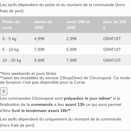
Les tarifs dépendent du poids et du montant de la commande (hors
frais de port)
Poids du
moins de
entre 100 et
plus de 150
colis
100€
150€
€
0 - 5 kg
4,99€
2,99€
GRATUIT
5 - 10 kg
7,99€
5,99€
GRATUIT
10 - 20 kg
9,99€
7,99€
GRATUIT
*Hors weekends et jours fériés
**selon les modalités du service 2ShopDirect de Chronopost. Ce mode
de livraison n’est pas disponible pour la Corse
X
Les commandes Chronopost sont
préparées le jour même*
si la
finalisation de la
commande
a lieu
avant 13h
ce qui vous permet
d’être
livré le lendemain avant 18h**
.
Les tarifs dépendent du uniquement du montant de la commande
(hors frais de port)