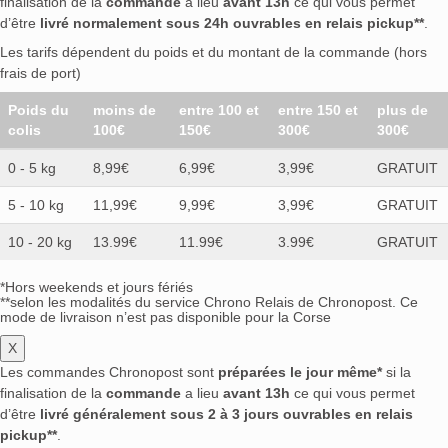
finalisation de la
commande
a lieu
avant 13h
ce qui vous permet
d’être
livré normalement sous 24h ouvrables en relais pickup**
.
Les tarifs dépendent du poids et du montant de la commande (hors
frais de port)
Poids du
moins de
entre 100 et
entre 150 et
plus de
colis
100€
150€
300€
300€
0 - 5 kg
8,99€
6,99€
3,99€
GRATUIT
5 - 10 kg
11,99€
9,99€
3,99€
GRATUIT
10 - 20 kg
13.99€
11.99€
3.99€
GRATUIT
*Hors weekends et jours fériés
**selon les modalités du service Chrono Relais de Chronopost. Ce
mode de livraison n’est pas disponible pour la Corse
X
Les commandes Chronopost sont
préparées le jour même*
si la
finalisation de la
commande
a lieu
avant 13h
ce qui vous permet
d’être
livré généralement sous 2 à 3 jours ouvrables en relais
pickup**
.