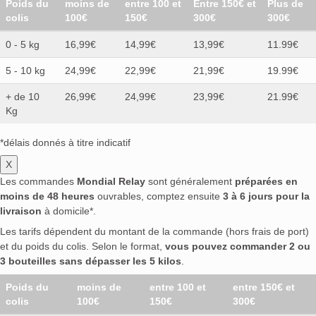
Poids du
moins de
entre 100 et
Entre 150€ et
Plus de
colis
100€
150€
300€
300€
0 - 5 kg
16,99€
14,99€
13,99€
11.99€
5 - 10 kg
24,99€
22,99€
21,99€
19.99€
+ de 10
26,99€
24,99€
23,99€
21.99€
Kg
*délais donnés à titre indicatif
X
Les commandes
Mondial Relay
sont généralement
préparées en
moins de 48 heures
ouvrables, comptez ensuite
3 à 6 jours pour la
livraison
à domicile*.
Les tarifs dépendent du montant de la commande (hors frais de port)
et du poids du colis. Selon le format,
vous pouvez commander 2 ou
3 bouteilles sans dépasser les 5 kilos
.
Poids du
moins de
entre 100 et
entre 150€ et
colis
100€
150€
300€