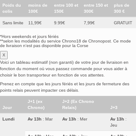
Poids du
moins de
entre 100 et
entre 150 et
plus de
colis
100€
150€
300€
300 €
Sans limite
11,99€
9.99€
7,99€
GRATUIT
*Hors weekends et jours fériés
**selon les modalités du service Chrono18 de Chronopost. Ce mode
de livraison n’est pas disponible pour la Corse
X
Voici un tableau estimatif (non garanti) de votre jour de livraison en
fonction du moment où vous passez commande pour vous aider à
choisir le bon transporteur en fonction de vos attentes.
Prenez en compte que les jours fériés et les jours de fermeture des
points relais peuvent impacter ces délais.
J+1 (ex
J+2 (Ex Chrono
Jour
Chrono)
Relais)
J+3
Lundi
Av 13h
: Mar
Av 13h
: Mer
Av 13h
:
Jeu