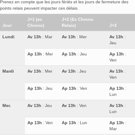
Prenez en compte que les jours fériés et les jours de fermeture des
points relais peuvent impacter ces délais.
J+1 (ex
J+2 (Ex Chrono
Jour
Chrono)
Relais)
J+3
Lundi
Av 13h
: Mar
Av 13h
: Mer
Av 13h
:
Jeu
Ap 13h
: Mer
Ap 13h
: Jeu
Ap 13h
:
Ven
Mardi
Av 13h
: Mer
Av 13h
: Jeu
Av 13h
:
Ven
Ap 13h
: Jeu
Ap 13h
: Ven
Ap 13h
:
Lun
Mer.
Av 13h
: Jeu
Av 13h
: Ven
Av 13h
:
Lun
Ap 13h
: Ven
Ap 13h
: Lun
Ap 13h
:
Mar