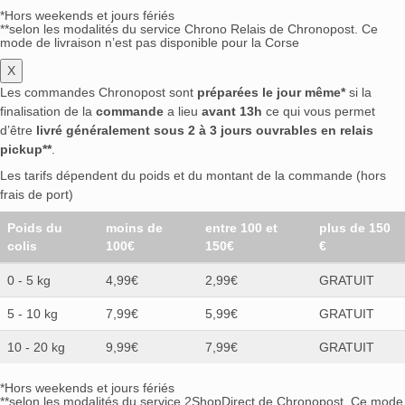
*Hors weekends et jours fériés
**selon les modalités du service Chrono Relais de Chronopost. Ce
mode de livraison n’est pas disponible pour la Corse
X
Les commandes Chronopost sont
préparées le jour même*
si la
finalisation de la
commande
a lieu
avant 13h
ce qui vous permet
d’être
livré généralement sous 2 à 3 jours ouvrables en relais
pickup**
.
Les tarifs dépendent du poids et du montant de la commande (hors
frais de port)
Poids du
moins de
entre 100 et
plus de 150
colis
100€
150€
€
0 - 5 kg
4,99€
2,99€
GRATUIT
5 - 10 kg
7,99€
5,99€
GRATUIT
10 - 20 kg
9,99€
7,99€
GRATUIT
*Hors weekends et jours fériés
**selon les modalités du service 2ShopDirect de Chronopost. Ce mode