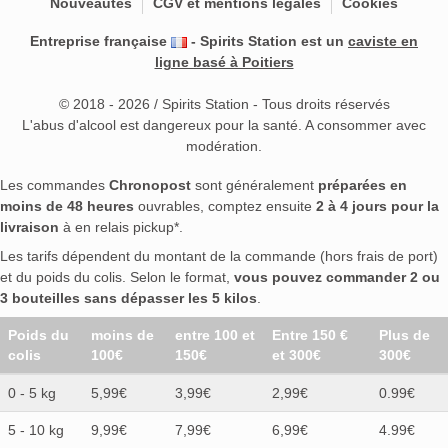
Nouveautés
CGV et mentions légales
Cookies
Entreprise française
- Spirits Station est un
caviste en
ligne basé à Poitiers
© 2018 - 2026 / Spirits Station - Tous droits réservés
L'abus d'alcool est dangereux pour la santé. A consommer avec
modération.
Les commandes
Chronopost
sont généralement
préparées en
moins de 48 heures
ouvrables, comptez ensuite
2 à 4 jours pour la
livraison
à en relais pickup*.
Les tarifs dépendent du montant de la commande (hors frais de port)
et du poids du colis. Selon le format,
vous pouvez commander 2 ou
3 bouteilles sans dépasser les 5 kilos
.
Poids du
moins de
entre 100 et
Entre 150 €
Plus de
colis
100€
150€
et 300€
300€
0 - 5 kg
5,99€
3,99€
2,99€
0.99€
5 - 10 kg
9,99€
7,99€
6,99€
4.99€