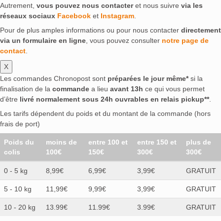
Autrement,
vous pouvez nous contacter
et nous suivre
via les
réseaux sociaux
Facebook
et
Instagram
.
Pour de plus amples informations ou pour nous contacter
directement
via un formulaire en ligne
, vous pouvez consulter
notre page de
contact
.
X
Les commandes Chronopost sont
préparées le jour même*
si la
finalisation de la
commande
a lieu
avant 13h
ce qui vous permet
d’être
livré normalement sous 24h ouvrables en relais pickup**
.
Les tarifs dépendent du poids et du montant de la commande (hors
frais de port)
Poids du
moins de
entre 100 et
entre 150 et
plus de
colis
100€
150€
300€
300€
0 - 5 kg
8,99€
6,99€
3,99€
GRATUIT
5 - 10 kg
11,99€
9,99€
3,99€
GRATUIT
10 - 20 kg
13.99€
11.99€
3.99€
GRATUIT