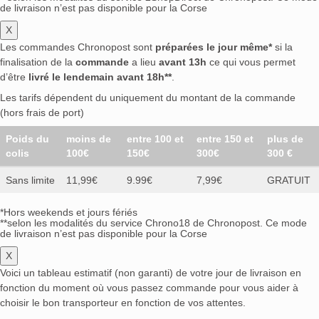
de livraison n’est pas disponible pour la Corse
X
Les commandes Chronopost sont
préparées le jour même*
si la
finalisation de la
commande
a lieu
avant 13h
ce qui vous permet
d’être
livré le lendemain avant 18h**
.
Les tarifs dépendent du uniquement du montant de la commande
(hors frais de port)
Poids du
moins de
entre 100 et
entre 150 et
plus de
colis
100€
150€
300€
300 €
Sans limite
11,99€
9.99€
7,99€
GRATUIT
*Hors weekends et jours fériés
**selon les modalités du service Chrono18 de Chronopost. Ce mode
de livraison n’est pas disponible pour la Corse
X
Voici un tableau estimatif (non garanti) de votre jour de livraison en
fonction du moment où vous passez commande pour vous aider à
choisir le bon transporteur en fonction de vos attentes.