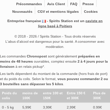
Précommandes
Avis Client
FAQ
Presse
Nouveautés
CGV et mentions légales
Cookies
Entreprise française
- Spirits Station est un
caviste en
ligne basé à Poitiers
© 2018 - 2026 / Spirits Station - Tous droits réservés
L'abus d'alcool est dangereux pour la santé. A consommer avec
modération.
Les commandes
Chronopost
sont généralement
préparées en
moins de 48 heures
ouvrables, comptez ensuite
2 à 4 jours pour la
livraison
à en relais pickup*.
Les tarifs dépendent du montant de la commande (hors frais de port)
et du poids du colis. Selon le format,
vous pouvez commander 2 ou
3 bouteilles sans dépasser les 5 kilos
.
Poids du
moins de
entre 100 et
Entre 150 €
Plus de
colis
100€
150€
et 300€
300€
0 - 5 kg
5,99€
3,99€
2,99€
0.99€