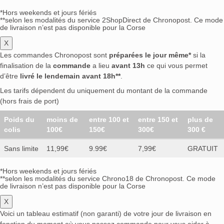
*Hors weekends et jours fériés
**selon les modalités du service 2ShopDirect de Chronopost. Ce mode
de livraison n’est pas disponible pour la Corse
X
Les commandes Chronopost sont
préparées le jour même*
si la
finalisation de la
commande
a lieu
avant 13h
ce qui vous permet
d’être
livré le lendemain avant 18h**
.
Les tarifs dépendent du uniquement du montant de la commande
(hors frais de port)
Poids du
moins de
entre 100 et
entre 150 et
plus de
colis
100€
150€
300€
300 €
Sans limite
11,99€
9.99€
7,99€
GRATUIT
*Hors weekends et jours fériés
**selon les modalités du service Chrono18 de Chronopost. Ce mode
de livraison n’est pas disponible pour la Corse
X
Voici un tableau estimatif (non garanti) de votre jour de livraison en