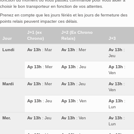
fonction du moment où vous passez commande pour vous aider à
choisir le bon transporteur en fonction de vos attentes.
Prenez en compte que les jours fériés et les jours de fermeture des
points relais peuvent impacter ces délais.
J+1 (ex
J+2 (Ex Chrono
Jour
Chrono)
Relais)
J+3
Lundi
Av 13h
: Mar
Av 13h
: Mer
Av 13h
:
Jeu
Ap 13h
: Mer
Ap 13h
: Jeu
Ap 13h
:
Ven
Mardi
Av 13h
: Mer
Av 13h
: Jeu
Av 13h
:
Ven
Ap 13h
: Jeu
Ap 13h
: Ven
Ap 13h
:
Lun
Mer.
Av 13h
: Jeu
Av 13h
: Ven
Av 13h
:
Lun