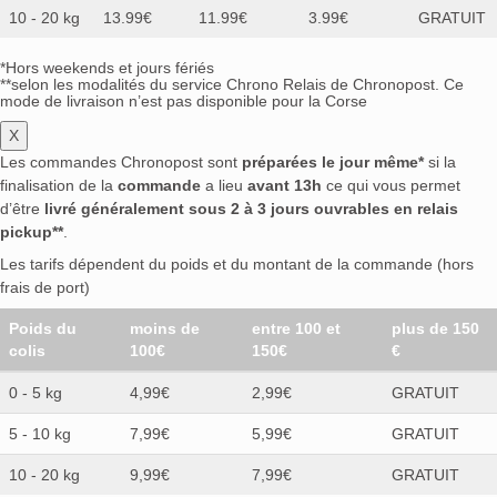
10 - 20 kg
13.99€
11.99€
3.99€
GRATUIT
*Hors weekends et jours fériés
**selon les modalités du service Chrono Relais de Chronopost. Ce
mode de livraison n’est pas disponible pour la Corse
X
Les commandes Chronopost sont
préparées le jour même*
si la
finalisation de la
commande
a lieu
avant 13h
ce qui vous permet
d’être
livré généralement sous 2 à 3 jours ouvrables en relais
pickup**
.
Les tarifs dépendent du poids et du montant de la commande (hors
frais de port)
Poids du
moins de
entre 100 et
plus de 150
colis
100€
150€
€
0 - 5 kg
4,99€
2,99€
GRATUIT
5 - 10 kg
7,99€
5,99€
GRATUIT
10 - 20 kg
9,99€
7,99€
GRATUIT