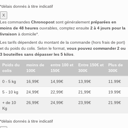
*délais donnés à titre indicatif
X
Les commandes
Chronopost
sont généralement
préparées en
moins de 48 heures
ouvrables, comptez ensuite
2 à 4 jours pour la
livraison
à domicile*.
Les tarifs dépendent du montant de la commande (hors frais de port)
et du poids du colis. Selon le format,
vous pouvez commander 2 ou
3 bouteilles sans dépasser les 5 kilos
.
Poids du
moins de
entre 100 et
Entre 150€ et
Plus de
colis
100€
150€
300€
300€
0 - 5 kg
16,99€
14,99€
13,99€
11.99€
5 - 10 kg
24,99€
22,99€
21,99€
19.99€
+ de 10
26,99€
24,99€
23,99€
21.99€
Kg
*délais donnés à titre indicatif