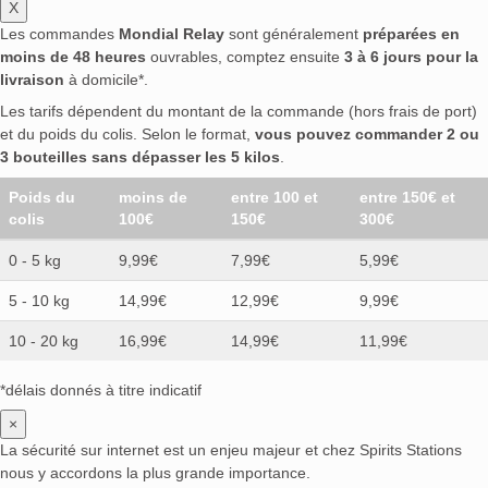
X
Les commandes
Mondial Relay
sont généralement
préparées en
moins de 48 heures
ouvrables, comptez ensuite
3 à 6 jours pour la
livraison
à domicile*.
Les tarifs dépendent du montant de la commande (hors frais de port)
et du poids du colis. Selon le format,
vous pouvez commander 2 ou
3 bouteilles sans dépasser les 5 kilos
.
Poids du
moins de
entre 100 et
entre 150€ et
colis
100€
150€
300€
0 - 5 kg
9,99€
7,99€
5,99€
5 - 10 kg
14,99€
12,99€
9,99€
10 - 20 kg
16,99€
14,99€
11,99€
*délais donnés à titre indicatif
×
La sécurité sur internet est un enjeu majeur et chez Spirits Stations
nous y accordons la plus grande importance.