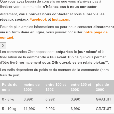
Que vous ayez besoin de conseils ou que vous n’arriviez pas à
finaliser votre commande,
n’hésitez pas à nous contacter
.
Autrement,
vous pouvez nous contacter
et nous suivre
via les
réseaux sociaux
Facebook
et
Instagram
.
Pour de plus amples informations ou pour nous contacter
directement
via un formulaire en ligne
, vous pouvez consulter
notre page de
contact
.
X
Les commandes Chronopost sont
préparées le jour même*
si la
finalisation de la
commande
a lieu
avant 13h
ce qui vous permet
d’être
livré normalement sous 24h ouvrables en relais pickup**
.
Les tarifs dépendent du poids et du montant de la commande (hors
frais de port)
Poids du
moins de
entre 100 et
entre 150 et
plus de
colis
100€
150€
300€
300€
0 - 5 kg
8,99€
6,99€
3,99€
GRATUIT
5 - 10 kg
11,99€
9,99€
3,99€
GRATUIT